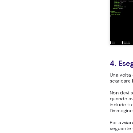
4. Ese
Una volta 
scaricare
Non devi s
quando avv
include tu
l’immagine
Per avviar
seguente 