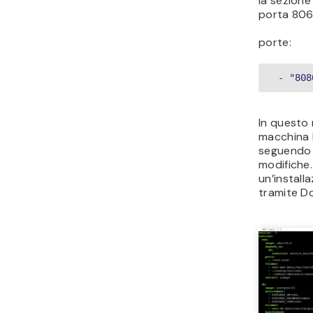
la sezione 
porta 8069
porte:
 - "808
In questo 
macchina h
seguendo 
modifiche
un’install
tramite Do