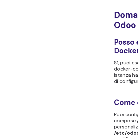
Doman
Odoo 
Posso 
Docke
Sì, puoi e
docker-co
istanza ha
di configu
Come c
Puoi confi
compose.y
personaliz
/etc/odo