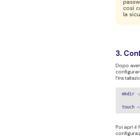
passwo
così 
la sic
3. Con
Dopo aver 
configura
l’installaz
mkdir -
touch ~
Poi apri i
configuraz