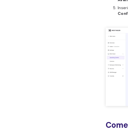
Inser
Con
Come 