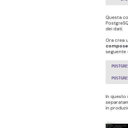
Questa co
PostgreSQL
dei dati.
Ora crea u
compose
seguente c
POSTGRE
POSTGRE
In questo
separatame
in produzi