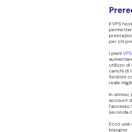
Prere
Il VPS hos
permettend
prestazion
per chi pr
I piani
VPS
aumentare
utilizzo d
carichi di
funzioni c
reale migl
In sintesi
account d
l’accesso 
seconda de
Ecco una s
bisogno: