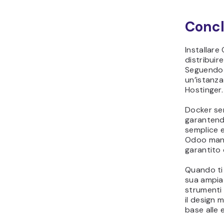
Concl
Installar
distribuir
Seguendo 
un’istanz
Hostinger.
Docker sem
garantendo
semplice e
Odoo man m
garantito 
Quando ti 
sua ampia 
strumenti 
il design 
base alle 