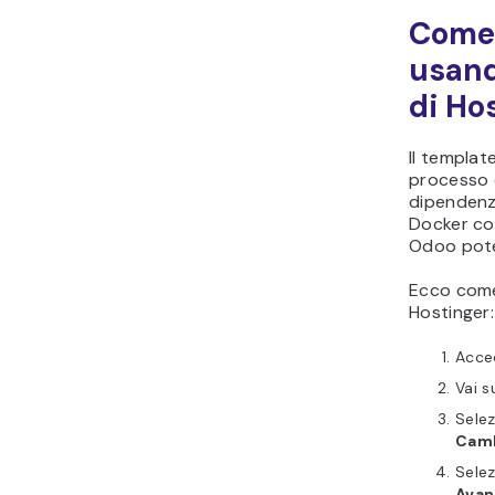
Come 
usand
di Ho
Il templat
processo d
dipendenze
Docker con
Odoo pote
Ecco come
Hostinger:
Acced
Vai 
Sele
Cam
Selez
Avan