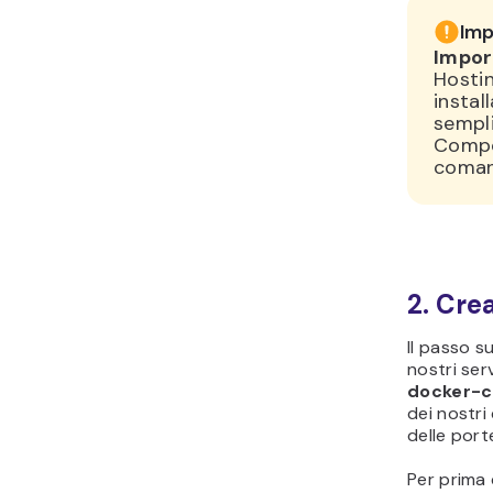
Imp
Impor
Hosti
instal
sempli
Compo
coma
2. Cre
Il passo s
nostri ser
docker-
dei nostri
delle port
Per prima 