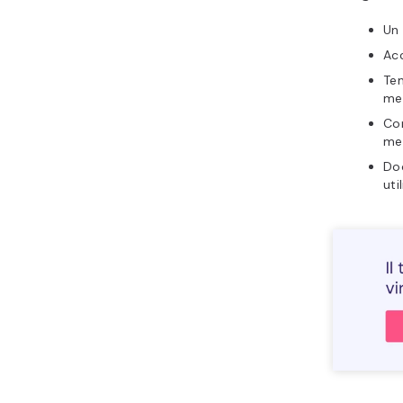
Un 
Acc
Tem
me
Con
me
Doc
uti