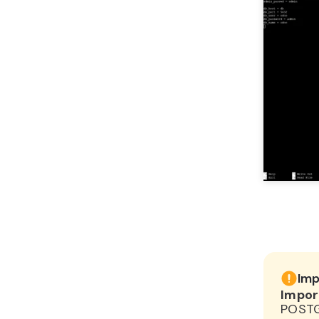
Imp
Impor
POSTG