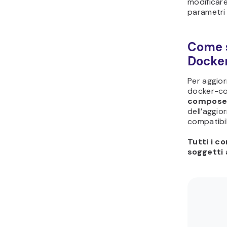
modificare
parametri 
Come s
Docke
Per aggior
docker-co
compose
dell’aggio
compatibil
Tutti i c
soggetti 