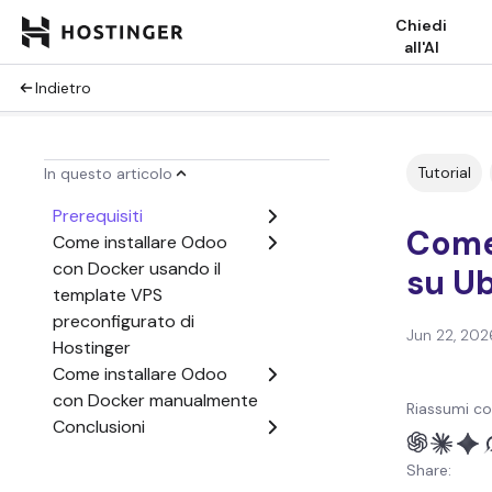
Chiedi
all'AI
Indietro
Tutorial
In questo articolo
Prerequisiti
Come
Come installare Odoo
con Docker usando il
su U
template VPS
preconfigurato di
Jun 22, 202
Hostinger
Come installare Odoo
con Docker manualmente
Riassumi co
Conclusioni
Domande frequenti su
Share:
come installare Odoo