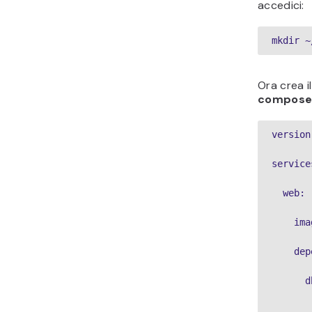
accedici:
mkdir ~
Ora crea 
compose
version
services
  web:

    ima
    dep
      db
       