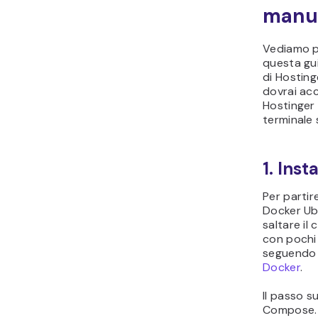
manu
Vediamo p
questa gu
di Hosting
dovrai acc
Hostinger 
terminale 
1. Ins
Per partir
Docker Ubu
saltare il
con pochi
seguend
Docker
.
Il passo s
Compose. 