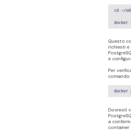
cd ~/od
docker 
Questo com
richiesti 
PostgreSQ
e configur
Per verifi
comando:
docker 
Dovresti 
PostgreSQ
a conferma
container