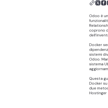
con Docker
Odoo è un
funzionali
Relations
coprono di
dell’inven
Docker se
dipendenze
sistemi di
Odoo. Man
sistema Ub
aggiorname
Questa gu
Docker su
due metodi
Hostinger