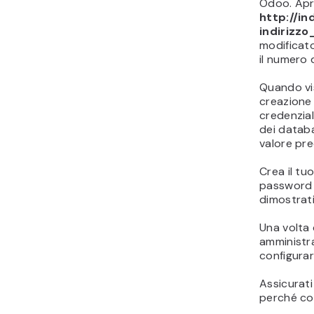
Odoo. Apri
http://i
indirizz
modificato
il numero 
Quando vis
creazione 
credenzial
dei databa
valore pre
Crea il tu
password p
dimostrati
Una volta
amministra
configurar
Assicurati
perché co