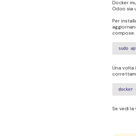
Docker mul
Odoo sia 
Per instal
aggiornand
compose. 
sudo ap
Una volta 
correttame
docker 
Se vedi la