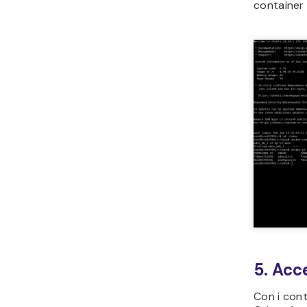
container 
5. Acc
Con i cont