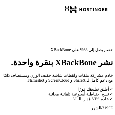
خصم يصل إلى 68% على XBackBone
نشر XBackBone بنقرة واحدة.
خادم مشاركة ملفات ولقطات شاشة خفيف الوزن ومستضاف ذاتيًا
مع دعم كامل لـ ShareX و ScreenCloud و Flameshot.
أطلق تطبيقك فورًا
نسخ احتياطية أسبوعية تلقائية مجانية
خادم VPS مُدار بالـ AI
E£
319
/الشهر