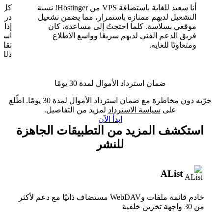
أنا سعيد للغاية باستضافة VPS من Hostinger! نسبة
التشغيل لديهم ممتازة باستمرار، مما يضمن تشغيل
موقعي بسلاسة. كلما احتجتُ إلى مساعدة، كان
فريق الدعم الفني لديهم سريعًا وواسع الاطلاع
ومتعاونًا للغاية.
تقلب
ذلك.
ضمان استرداد الأموال لمدة 30 يومًا
جرّبه دون مخاطرة مع ضمان استرداد الأموال لمدة 30 يومًا. اطّلع
على
سياسة الاسترداد
لمزيد من التفاصيل.
ابدأ الآن
استكشف المزيد من التطبيقات الجاهزة
للنشر
AList
خادم قائمة ملفات وWebDAV مستضاف ذاتيًا مع دعم لأكثر
من 30 واجهة تخزين خلفية