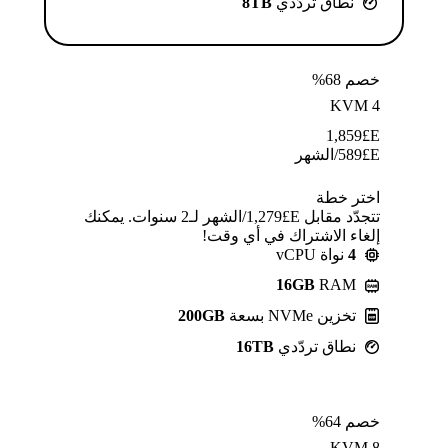
نطاق تردّدي
8TB
خصم 68%
KVM 4
1,859
E£
E£
589
/الشهر
اختر خطة
تتجدّد مقابل E£⁦1,279⁩/الشهر لـ2 سنوات. يمكنك
إلغاء الاشتراك في أي وقت!
4
نواة vCPU
16GB
RAM
تخزين NVMe بسعة
200GB
نطاق تردّدي
16TB
خصم 64%
KVM 8