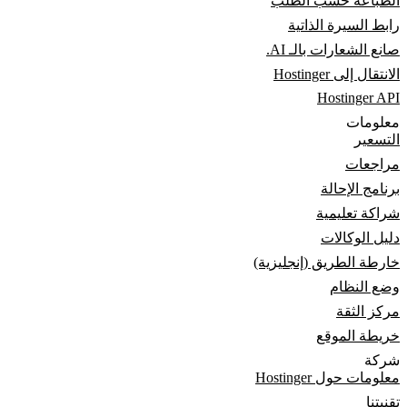
الطباعة حسب الطلب
رابط السيرة الذاتية
صانع الشعارات بالـ AI.
الانتقال إلى Hostinger
Hostinger API
معلومات
التسعير
مراجعات
برنامج الإحالة
شراكة تعليمية
دليل الوكالات
خارطة الطريق (إنجليزية)
وضع النظام
مركز الثقة
خريطة الموقع
شركة
معلومات حول Hostinger
تقنيتنا