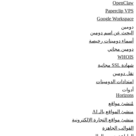
OpenClaw
Paperclip VPS
Google Workspace
دومين
البحث عن اسم دومين
أسماء دومينات رخيصة
دومين مجاني
WHOIS
شهادة SSL مجانية
نقل دومين
امتدادات الدومينات
أدوات
Horizons
مُنشئ مواقع
منشئ المواقع بالـ AI
منشئ مواقع التجارة الإلكترونية
القوالب الجاهزة