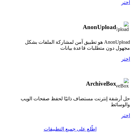
اختر
AnonUpload
AnonUpload هو تطبيق آمن لمشاركة الملفات بشكل
مجهول دون متطلبات قاعدة بيانات
اختر
ArchiveBox
حل أرشفة إنترنت مستضاف ذاتيًا لحفظ صفحات الويب
والوسائط
اختر
اطّلع على جميع التطبيقات