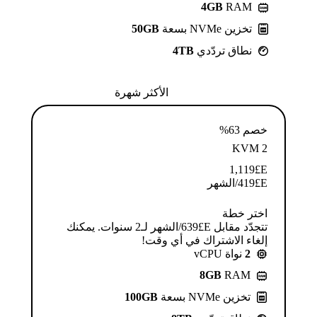
4GB
RAM
تخزين NVMe بسعة
50GB
نطاق تردّدي
4TB
الأكثر شهرة
خصم 63%
KVM 2
1,119
E£
E£
419
/الشهر
اختر خطة
تتجدّد مقابل E£⁦639⁩/الشهر لـ2 سنوات. يمكنك
إلغاء الاشتراك في أي وقت!
2
نواة vCPU
8GB
RAM
تخزين NVMe بسعة
100GB