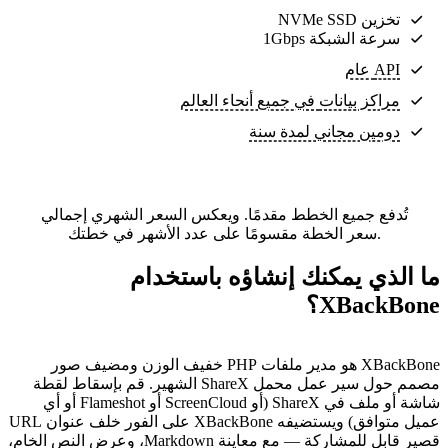
تخزين NVMe SSD
سرعة الشبكة 1Gbps
API عام
مراكز بيانات
في جميع أنحاء العالم
دومين مجاني لمدة سنة
تُدفع جميع الخطط مقدمًا. ويعكس السعر الشهري إجمالي
سعر الخطة مقسومًا على عدد الأشهر في خطتك.
ما الذي يمكنك إنشاؤه باستخدام
XBackBone؟
XBackBone هو مدير ملفات PHP خفيف الوزن ومضيف صور
مصمم حول سير عمل محمل ShareX الشهير. قم بإسقاط لقطة
شاشة أو ملف في ShareX (أو ScreenCloud أو Flameshot أو أي
عميل متوافق) ويستضيفه XBackBone على الفور خلف عنوان URL
قصير قابل للمشاركة — مع معاينة Markdown، وعرض النص الخام،