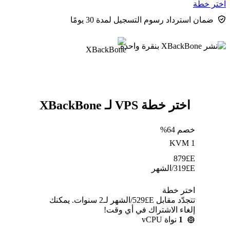
اختر خطة
ضمان استرداد رسوم التسجيل لمدة 30 يومًا
اختر خطة VPS لـ XBackBone
خصم 64%
KVM 1
879
E£
E£
319
/الشهر
اختر خطة
تتجدّد مقابل E£⁦529⁩/الشهر لـ2 سنوات. يمكنك
إلغاء الاشتراك في أي وقت!
1
نواة vCPU