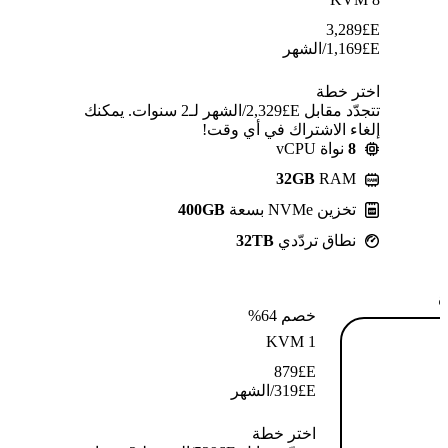
3,289
E£
E£
1,169
/الشهر
اختر خطة
تتجدّد مقابل E£⁦2,329⁩/الشهر لـ2 سنوات. يمكنك
إلغاء الاشتراك في أي وقت!
8
نواة vCPU
32GB
RAM
تخزين NVMe بسعة
400GB
نطاق تردّدي
32TB
ة
خصم 64%
KVM 1
879
E£
E£
319
/الشهر
اختر خطة