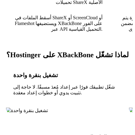
تحميلات ShareX الأصلية
 يتم
أسقط الملفات في ShareX أو ScreenCloud أو
 المضمن
Flameshot ويستضيفها XBackBone على الفور
وى
عبر API التحميل القياسية.
لماذا تشغّل XBackBone على Hostinger؟
تشغيل بنقرة واحدة
شغّل تطبيقك فورًا عبر إعداد مُعدَ مسبقًا. لا حاجة إلى
تثبيت يدوي أو خطوات إعداد معقدة.