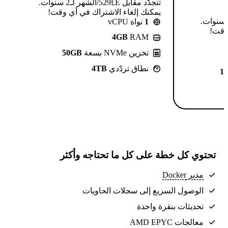
تتجدّد مقابل E£⁦529⁩/الشهر لـ2 سنوات.
يمكنك إلغاء الاشتراك في أي وقت!
تتجدّد مقابل E£⁦639⁩/الشهر لـ2 سنوات.
1
نواة vCPU
 وقت!
4GB
RAM
تخزين NVMe بسعة
50GB
نطاق تردّدي
4TB
1
تحتوي كل خطة على كل ما تحتاجه وأكثر
مدير Docker
الوصول السريع إلى سجلات الحاويات
تحديثات بنقرة واحدة
معالجات AMD EPYC