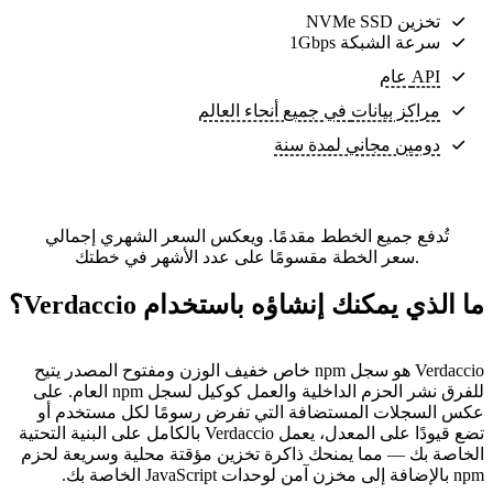
تخزين NVMe SSD
سرعة الشبكة 1Gbps
API عام
مراكز بيانات
في جميع أنحاء العالم
دومين مجاني لمدة سنة
تُدفع جميع الخطط مقدمًا. ويعكس السعر الشهري إجمالي
سعر الخطة مقسومًا على عدد الأشهر في خطتك.
ما الذي يمكنك إنشاؤه باستخدام Verdaccio؟
Verdaccio هو سجل npm خاص خفيف الوزن ومفتوح المصدر يتيح
للفرق نشر الحزم الداخلية والعمل كوكيل لسجل npm العام. على
عكس السجلات المستضافة التي تفرض رسومًا لكل مستخدم أو
تضع قيودًا على المعدل، يعمل Verdaccio بالكامل على البنية التحتية
الخاصة بك — مما يمنحك ذاكرة تخزين مؤقتة محلية وسريعة لحزم
npm بالإضافة إلى مخزن آمن لوحدات JavaScript الخاصة بك.