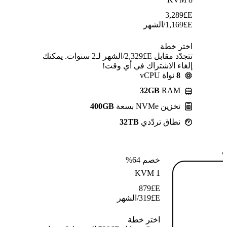
3,289
E£
E£
1,169
/الشهر
اختر خطة
تتجدّد مقابل E£⁦2,329⁩/الشهر لـ2 سنوات. يمكنك
إلغاء الاشتراك في أي وقت!
8
نواة vCPU
32GB
RAM
تخزين NVMe بسعة
400GB
نطاق تردّدي
32TB
ة
خصم 64%
KVM 1
879
E£
E£
319
/الشهر
اختر خطة