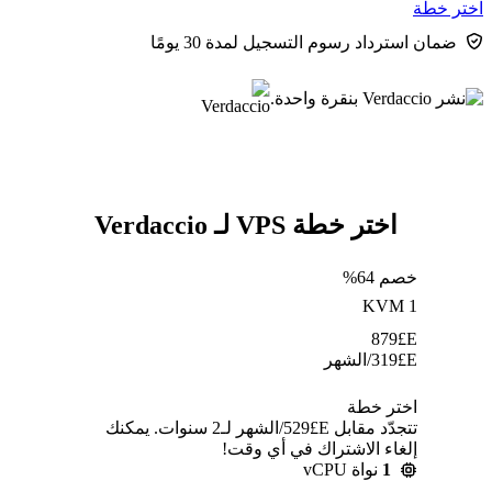
اختر خطة
ضمان استرداد رسوم التسجيل لمدة 30 يومًا
اختر خطة VPS لـ Verdaccio
خصم 64%
KVM 1
879
E£
E£
319
/الشهر
اختر خطة
تتجدّد مقابل E£⁦529⁩/الشهر لـ2 سنوات. يمكنك
إلغاء الاشتراك في أي وقت!
1
نواة vCPU