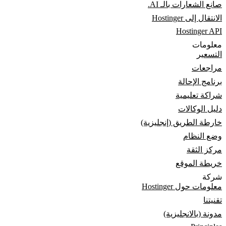
صانع الشعارات بالـ AI.
الانتقال إلى Hostinger
Hostinger API
معلومات
التسعير
مراجعات
برنامج الإحالة
شراكة تعليمية
دليل الوكالات
خارطة الطريق (إنجليزية)
وضع النظام
مركز الثقة
خريطة الموقع
شركة
معلومات حول Hostinger
تقنيتنا
مدونة (بالانجليزية)