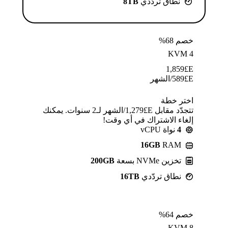
نطاق تردّدي
8TB
خصم 68%
KVM 4
1,859
E£
E£
589
/الشهر
اختر خطة
تتجدّد مقابل E£⁦1,279⁩/الشهر لـ2 سنوات. يمكنك
إلغاء الاشتراك في أي وقت!
4
نواة vCPU
16GB
RAM
تخزين NVMe بسعة
200GB
نطاق تردّدي
16TB
خصم 64%
KVM 8