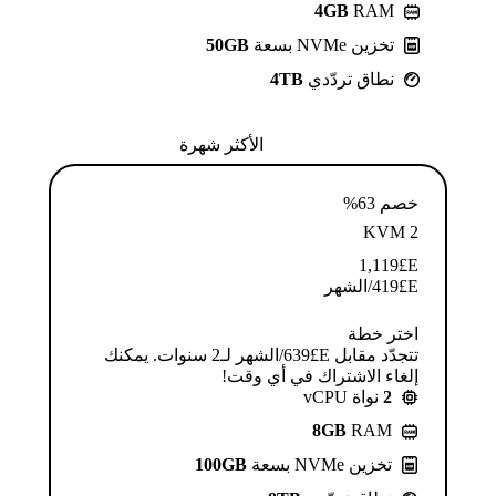
4GB
RAM
تخزين NVMe بسعة
50GB
نطاق تردّدي
4TB
الأكثر شهرة
خصم 63%
KVM 2
1,119
E£
E£
419
/الشهر
اختر خطة
تتجدّد مقابل E£⁦639⁩/الشهر لـ2 سنوات. يمكنك
إلغاء الاشتراك في أي وقت!
2
نواة vCPU
8GB
RAM
تخزين NVMe بسعة
100GB