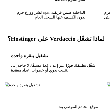
حليًا بحيث
انشر ووزع حزم npm الداخلية ضمن فريقك
 حتى
دون الكشف عنها للسجل العام.
لماذا تشغّل Verdaccio على Hostinger؟
تشغيل بنقرة واحدة
شغّل تطبيقك فورًا عبر إعداد مُعدَ مسبقًا. لا حاجة إلى
تثبيت يدوي أو خطوات إعداد معقدة.
موقع الخادم الموصى به: