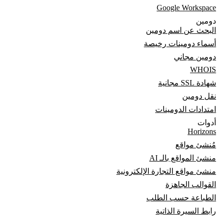
Google Workspace
دومين
البحث عن اسم دومين
أسماء دومينات رخيصة
دومين مجاني
WHOIS
شهادة SSL مجانية
نقل دومين
امتدادات الدومينات
أدوات
Horizons
مُنشئ مواقع
منشئ المواقع بالـ AI
منشئ مواقع التجارة الإلكترونية
القوالب الجاهزة
الطباعة حسب الطلب
رابط السيرة الذاتية