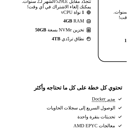
تتجدّد مقابل E£⁦529⁩/الشهر لـ2 سنوات.
يمكنك إلغاء الاشتراك في أي وقت!
تتجدّد مقابل E£⁦639⁩/الشهر لـ2 سنوات.
1
نواة vCPU
 وقت!
4GB
RAM
تخزين NVMe بسعة
50GB
نطاق تردّدي
4TB
1
تحتوي كل خطة على كل ما تحتاجه وأكثر
مدير Docker
الوصول السريع إلى سجلات الحاويات
تحديثات بنقرة واحدة
معالجات AMD EPYC