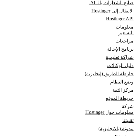
صانع الشعارات بالـ AI.
الانتقال إلى Hostinger
Hostinger API
معلومات
التسعير
مراجعات
برنامج الإحالة
شراكة تعليمية
دليل الوكالات
خارطة الطريق (إنجليزية)
وضع النظام
مركز الثقة
خريطة الموقع
شركة
معلومات حول Hostinger
تقنيتنا
مدونة (بالانجليزية)