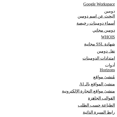
Google Workspace
دومين
البحث عن اسم دومين
أسماء دومينات رخيصة
دومين مجاني
WHOIS
شهادة SSL مجانية
نقل دومين
امتدادات الدومينات
أدوات
Horizons
مُنشئ مواقع
منشئ المواقع بالـ AI
منشئ مواقع التجارة الإلكترونية
القوالب الجاهزة
الطباعة حسب الطلب
رابط السيرة الذاتية