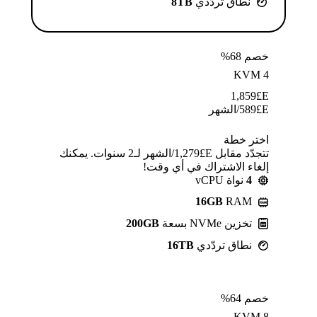
نطاق تردّدي
8TB
خصم 68%
KVM 4
1,859
E£
E£
589
/الشهر
اختر خطة
تتجدّد مقابل E£⁦1,279⁩/الشهر لـ2 سنوات. يمكنك
إلغاء الاشتراك في أي وقت!
4
نواة vCPU
16GB
RAM
تخزين NVMe بسعة
200GB
نطاق تردّدي
16TB
خصم 64%
KVM 8