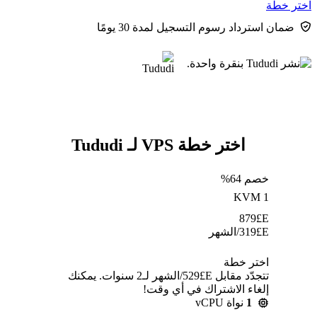
اختر خطة
ضمان استرداد رسوم التسجيل لمدة 30 يومًا
اختر خطة VPS لـ Tududi
خصم 64%
KVM 1
879
E£
E£
319
/الشهر
اختر خطة
تتجدّد مقابل E£⁦529⁩/الشهر لـ2 سنوات. يمكنك
إلغاء الاشتراك في أي وقت!
1
نواة vCPU