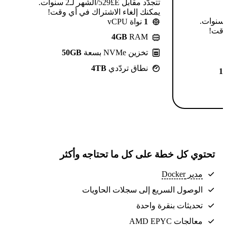
تتجدّد مقابل E£⁦529⁩/الشهر لـ2 سنوات.
يمكنك إلغاء الاشتراك في أي وقت!
تتجدّد مقابل E£⁦639⁩/الشهر لـ2 سنوات.
1
نواة vCPU
 وقت!
4GB
RAM
تخزين NVMe بسعة
50GB
نطاق تردّدي
4TB
1
تحتوي كل خطة على كل ما تحتاجه وأكثر
مدير Docker
الوصول السريع إلى سجلات الحاويات
تحديثات بنقرة واحدة
معالجات AMD EPYC