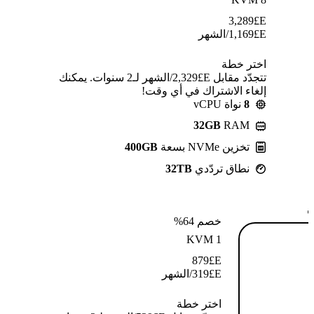
3,289
E£
E£
1,169
/الشهر
اختر خطة
تتجدّد مقابل E£⁦2,329⁩/الشهر لـ2 سنوات. يمكنك
إلغاء الاشتراك في أي وقت!
8
نواة vCPU
32GB
RAM
تخزين NVMe بسعة
400GB
نطاق تردّدي
32TB
ة
خصم 64%
KVM 1
879
E£
E£
319
/الشهر
اختر خطة