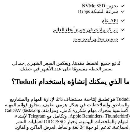
تخزين NVMe SSD
سرعة الشبكة 1Gbps
API عام
مراكز بيانات
في جميع أنحاء العالم
دومين مجاني لمدة سنة
تُدفع جميع الخطط مقدمًا. ويعكس السعر الشهري إجمالي
سعر الخطة مقسومًا على عدد الأشهر في خطتك.
ما الذي يمكنك إنشاؤه باستخدام Tududi؟
Tududi هو تطبيق إنتاجية مستضاف ذاتيًا لإدارة المهام والمشاريع
والمناطق والملاحظات في هيكل هرمي نظيف. يتجاوز قوائم المهام
الأساسية بمحرك مهام متكررة كامل، ومزامنة CalDAV (tasks.org،
Apple Reminders، Thunderbird)، وتكامل مع Telegram لإنشاء
المهام والملخصات اليومية، وخيار OIDC/SSO لعمليات النشر
الجماعية. تدعم الواجهة 24 لغة وأنماط العرض الداكن والفاتح.