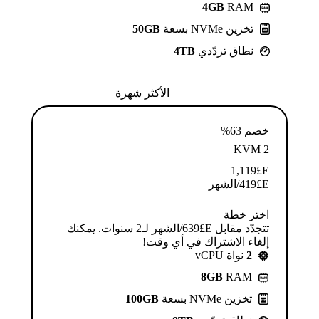
4GB
RAM
تخزين NVMe بسعة
50GB
نطاق تردّدي
4TB
الأكثر شهرة
خصم 63%
KVM 2
1,119
E£
E£
419
/الشهر
اختر خطة
تتجدّد مقابل E£⁦639⁩/الشهر لـ2 سنوات. يمكنك
إلغاء الاشتراك في أي وقت!
2
نواة vCPU
8GB
RAM
تخزين NVMe بسعة
100GB