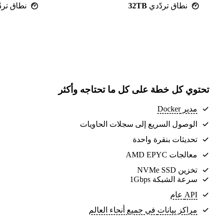
نطاق تردّدي
32TB
نطاق ترد
تحتوي كل خطة على كل ما تحتاجه وأكثر
مدير Docker
الوصول السريع إلى سجلات الحاويات
تحديثات بنقرة واحدة
معالجات AMD EPYC
تخزين NVMe SSD
سرعة الشبكة 1Gbps
API عام
مراكز بيانات
في جميع أنحاء العالم