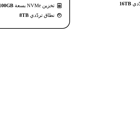
ّدي
16TB
تخزين NVMe بسعة
100GB
نطاق تردّدي
8TB