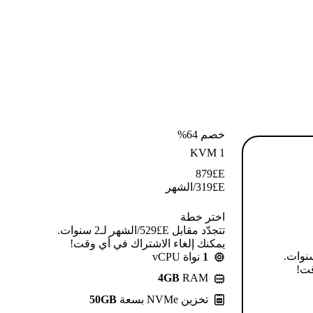
خصم 64%
KVM 1
879
E£
E£
319
/الشهر
اختر خطة
تتجدّد مقابل E£⁦529⁩/الشهر لـ2 سنوات.
يمكنك إلغاء الاشتراك في أي وقت!
قابل E£⁦639⁩/الشهر لـ2 سنوات.
1
نواة vCPU
قت!
4GB
RAM
تخزين NVMe بسعة
50GB