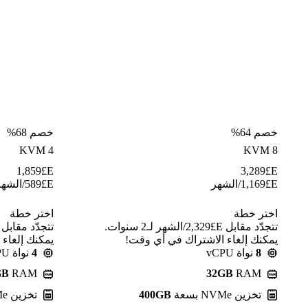
خصم 64%
خصم 68%
KVM 4
KVM 8
1,859
E£
3,289
E£
E£
1,169
/الشهر
E£
589
/الشهر
اختر خطة
اختر خطة
تتجدّد مقابل E£⁦2,329⁩/الشهر لـ2 سنوات.
يمكنك إلغاء الاشتراك في أي وقت!
يمكنك إلغاء
8
نواة vCPU
4
نواة vCPU
GB
RAM
32GB
RAM
تخزين NVMe بسعة
400GB
تخزين NVMe بسعة