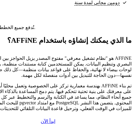
دومين مجاني لمدة سنة
تُدفع جميع الخطط مقدمًا. ويعكس السعر الشهري إجمالي سعر الخطة مقسومًا على عدد الأشهر في خطتك.
ما الذي يمكنك إنشاؤه باستخدام AFFiNE؟
AFFiNE هو "نظام تشغيل معرفي" مفتوح المصدر يزيل الحواجز بين ا
البصري وتنظيم البيانات. يمكن للمستخدمين كتابة مستندات منظمة، 
لوحات بيضاء لا نهائية، والحفاظ على قواعد بيانات منظمة—كل ذلك
نفسها—دون الحاجة للتبديل بين أدوات منفصلة لكل مهمة.
تم بناء AFFiNE بهندسة معمارية تركز على الخصوصية وتعمل محليًا 
على معرفتك على بنية تحتية تتحكم فيها. يتم دمج المساعدة بالذكاء 
جميع أنحاء النظام، مما يساعد في الكتابة والرسم والتخطيط عبر كل ن
للميزات في الوقت الفعلي، وترحيل قاعدة البيانات التلقائي للتحديثات 
ابدأ الآن