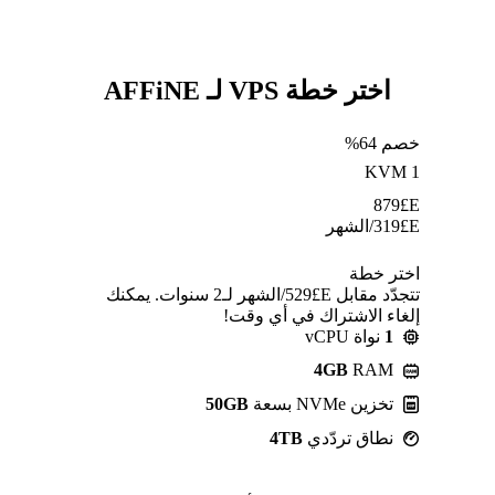
اختر خطة VPS لـ AFFiNE
خصم 64%
KVM 1
879
E£
E£
319
/الشهر
اختر خطة
تتجدّد مقابل E£⁦529⁩/الشهر لـ2 سنوات. يمكنك
إلغاء الاشتراك في أي وقت!
1
نواة vCPU
4GB
RAM
تخزين NVMe بسعة
50GB
نطاق تردّدي
4TB