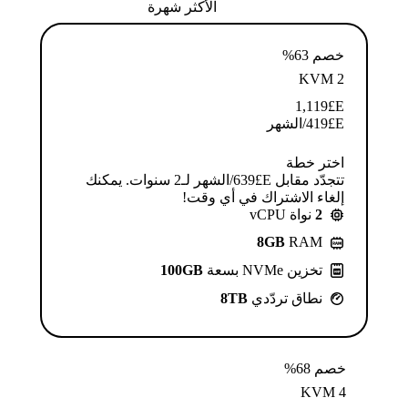
الأكثر شهرة
خصم 63%
KVM 2
1,119
E£
E£
419
/الشهر
اختر خطة
تتجدّد مقابل E£⁦639⁩/الشهر لـ2 سنوات. يمكنك
إلغاء الاشتراك في أي وقت!
2
نواة vCPU
8GB
RAM
تخزين NVMe بسعة
100GB
نطاق تردّدي
8TB
خصم 68%
KVM 4