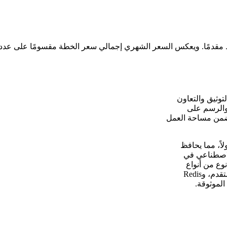
لتوثيق والتعاون
والرسم على
 ضمن مساحة العمل
أولاً، مما يحافظ
الاصطناعي في
وع من أنواع
المحتوى. يتضمن هذا النشر PostgreSQL مع امتداد pgvector للبحث المتقدم، وRedis
الموثوقة.