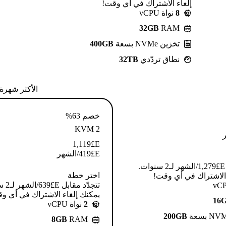
إلغاء الاشتراك في أي وقت!
8
نواة vCPU
32GB
RAM
تخزين NVMe بسعة
400GB
نطاق تردّدي
32TB
الأكثر شهرة
خصم 63%
KVM 2
1,119
E£
E£
419
/الشهر
تتجدّد مقابل E£⁦1,279⁩/الشهر لـ2 سنوات.
اختر خطة
 الاشتراك في أي وقت!
تتجدّد م
يمكنك إلغاء الاشتراك في أي و
16
2
نواة vCPU
200GB
8GB
RAM