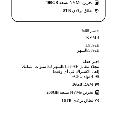
تخزين NVMe بسعة
100GB
نطاق تردّدي
8TB
خصم 68%
KVM 4
1,859
E£
E£
589
/الشهر
اختر خطة
تتجدّد مقابل E£⁦1,279⁩/الشهر لـ2 سنوات. يمكنك
إلغاء الاشتراك في أي وقت!
4
نواة vCPU
16GB
RAM
تخزين NVMe بسعة
200GB
نطاق تردّدي
16TB