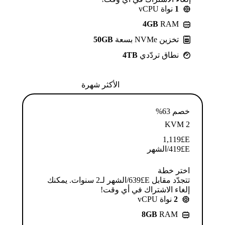
1
نواة vCPU
4GB
RAM
تخزين NVMe بسعة
50GB
نطاق تردّدي
4TB
الأكثر شهرة
خصم 63%
KVM 2
1,119
E£
E£
419
/الشهر
اختر خطة
تتجدّد مقابل E£⁦639⁩/الشهر لـ2 سنوات. يمكنك
إلغاء الاشتراك في أي وقت!
2
نواة vCPU
8GB
RAM