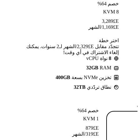
خصم 64%
KVM 8
3,289
E£
E£
1,169
/الشهر
اختر خطة
تتجدّد مقابل E£⁦2,329⁩/الشهر لـ2 سنوات. يمكنك
إلغاء الاشتراك في أي وقت!
8
نواة vCPU
32GB
RAM
تخزين NVMe بسعة
400GB
نطاق تردّدي
32TB
ة
خصم 64%
KVM 1
879
E£
E£
319
/الشهر