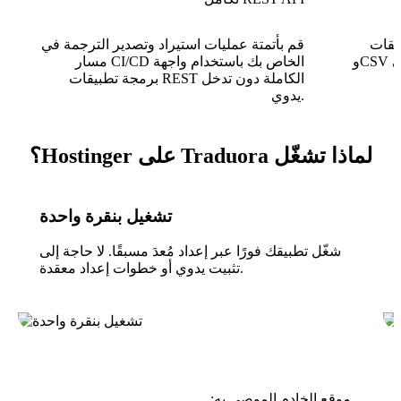
J وYAML
قم بأتمتة عمليات استيراد وتصدير الترجمة في
وCSV وتنسيقات أخرى لإسقاطها مباشرة في
مسار CI/CD الخاص بك باستخدام واجهة
برمجة تطبيقات REST الكاملة دون تدخل
يدوي.
لماذا تشغّل Traduora على Hostinger؟
تشغيل بنقرة واحدة
شغّل تطبيقك فورًا عبر إعداد مُعدَ مسبقًا. لا حاجة إلى
تثبيت يدوي أو خطوات إعداد معقدة.
موقع الخادم الموصى به: