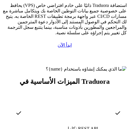
استضافة Traduora ذاتيًا على خادم افتراضي خاص (VPS) يحافظ
على خصوصية جميع بيانات التوطين الخاصة بك ويتكامل مباشرة مع
مسارات CI/CD عبر واجهة برمجة تطبيقات REST الخاصة به. يتيح
لك التحكم في الوصول المستند إلى الأدوار دعوة المترجمين
والمراجعين والمطورين بأذونات مناسبة، بينما يتتبع سجل الترجمة
كل تغيير يتم إجراؤه على سلسلة نصية.
ابدأ الآن
الميزات الأساسية في Traduora
تكامل REST API