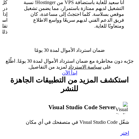
أنا سعيد للغاية باستضافة VPS من Hostinger! نسبة
التشغيل لديهم ممتازة باستمرار، مما يضمن تشغيل
موقعي بسلاسة. كلما احتجتُ إلى مساعدة، كان
فريق الدعم الفني لديهم سريعًا وواسع الاطلاع
ومتعاونًا للغاية.
تقلب
ذلك.
ضمان استرداد الأموال لمدة 30 يومًا
جرّبه دون مخاطرة مع ضمان استرداد الأموال لمدة 30 يومًا. اطّلع
على
سياسة الاسترداد
لمزيد من التفاصيل.
ابدأ الآن
استكشف المزيد من التطبيقات الجاهزة
للنشر
Visual Studio Code Server
شغّل Visual Studio Code في متصفحك في أي مكان
اختر