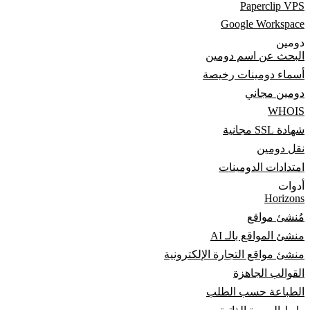
Paperclip VPS
Google Workspace
دومين
البحث عن اسم دومين
أسماء دومينات رخيصة
دومين مجاني
WHOIS
شهادة SSL مجانية
نقل دومين
امتدادات الدومينات
أدوات
Horizons
مُنشئ مواقع
منشئ المواقع بالـ AI
منشئ مواقع التجارة الإلكترونية
القوالب الجاهزة
الطباعة حسب الطلب