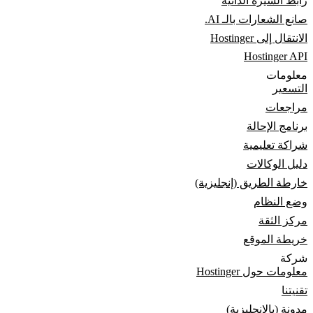
رابط السيرة الذاتية
صانع الشعارات بالـ AI.
الانتقال إلى Hostinger
Hostinger API
معلومات
التسعير
مراجعات
برنامج الإحالة
شراكة تعليمية
دليل الوكالات
خارطة الطريق (إنجليزية)
وضع النظام
مركز الثقة
خريطة الموقع
شركة
معلومات حول Hostinger
تقنيتنا
مدونة (بالانجليزية)