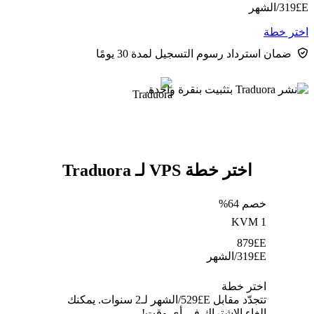
E£
319
/الشهر
اختر خطة
ضمان استرداد رسوم التسجيل لمدة 30 يومًا
اختر خطة VPS لـ Traduora
خصم 64%
KVM 1
879
E£
E£
319
/الشهر
اختر خطة
تتجدّد مقابل E£⁦529⁩/الشهر لـ2 سنوات. يمكنك
إلغاء الاشتراك في أي وقت!