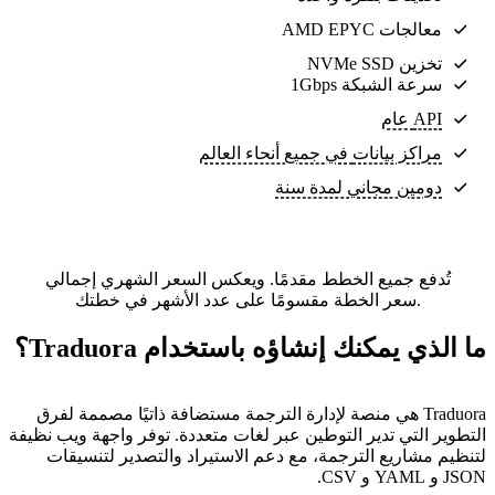
معالجات AMD EPYC
تخزين NVMe SSD
سرعة الشبكة 1Gbps
API عام
مراكز بيانات
في جميع أنحاء العالم
دومين مجاني لمدة سنة
تُدفع جميع الخطط مقدمًا. ويعكس السعر الشهري إجمالي
سعر الخطة مقسومًا على عدد الأشهر في خطتك.
ما الذي يمكنك إنشاؤه باستخدام Traduora؟
Traduora هي منصة لإدارة الترجمة مستضافة ذاتيًا مصممة لفرق
التطوير التي تدير التوطين عبر لغات متعددة. توفر واجهة ويب نظيفة
لتنظيم مشاريع الترجمة، مع دعم الاستيراد والتصدير لتنسيقات
JSON و YAML و CSV.