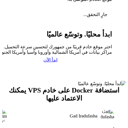
جارٍ التحقق...
ابدأ محليًا. وتوسّع عالميًا
اختر موقع خادم قريبًا من جمهورك لتحسين سرعة التحميل. لدي
مراكز بيانات في أمريكا الشمالية وأوروبا وآسيا وأمريكا الجنوبي
ابدأ الآن
استضافة Docker على خادم VPS يمكنك
الاعتماد عليها
Gad Iradufasha