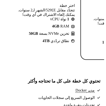
اختر خطة
تتجدّد مقابل E£⁦529⁩/الشهر لـ2 سنوات.
يمكنك إلغاء الاشتراك في أي وقت!
تتجدّد مقابل E£⁦639⁩/الشهر لـ2 سنوات.
1
نواة vCPU
 وقت!
4GB
RAM
تخزين NVMe بسعة
50GB
نطاق تردّدي
4TB
1
تحتوي كل خطة على كل ما تحتاجه وأكثر
مدير Docker
الوصول السريع إلى سجلات الحاويات
تحديثات بنقرة واحدة