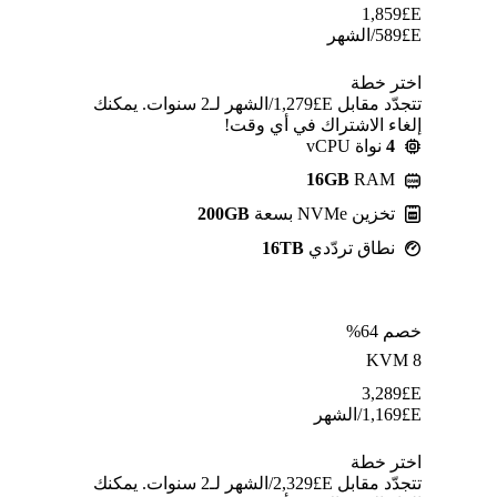
1,859
E£
E£
589
/الشهر
اختر خطة
تتجدّد مقابل E£⁦1,279⁩/الشهر لـ2 سنوات. يمكنك
إلغاء الاشتراك في أي وقت!
4
نواة vCPU
16GB
RAM
تخزين NVMe بسعة
200GB
نطاق تردّدي
16TB
خصم 64%
KVM 8
3,289
E£
E£
1,169
/الشهر
اختر خطة
تتجدّد مقابل E£⁦2,329⁩/الشهر لـ2 سنوات. يمكنك