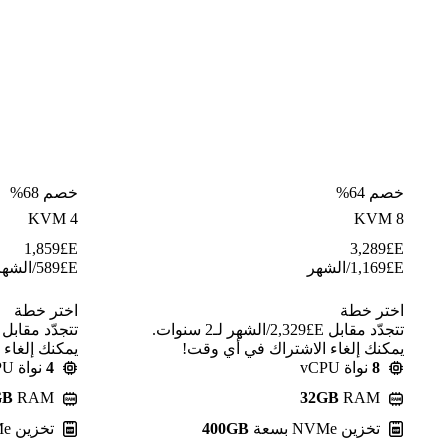
خصم 64%
خصم 68%
KVM 4
KVM 8
1,859
E£
3,289
E£
E£
1,169
/الشهر
E£
589
/الشهر
اختر خطة
اختر خطة
تتجدّد مقابل E£⁦2,329⁩/الشهر لـ2 سنوات.
يمكنك إلغاء الاشتراك في أي وقت!
يمكنك إلغاء
8
نواة vCPU
4
نواة vCPU
GB
RAM
32GB
RAM
تخزين NVMe بسعة
400GB
تخزين NVMe بسعة