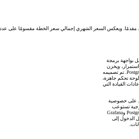
تصل بواجهة برمجة
يارتك باستمرار، ويخزن
كل رحلة وشحن وتحديث برنامج وحدث توقف في قاعدة بيانات PostgreSQL. تم تصميمه
G مخصص مع عشرين لوحة تحكم جاهزة،
دات القيادة التي
 على خادمك الافتراضي الخاص (VPS) يحافظ على خصوصية
ارجية تستوعب
مواقع رحلاتك أو سجل الشحن أو أنماط الاستيقاظ. تعمل حزمة PostgreSQL وGrafana
مك الافتراضي الخاص (VPS)، وتسجل الدخول إلى