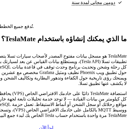
دومين مجاني لمدة سنة
تُدفع جميع الخطط مقدمًا. ويعكس السعر الشهري إجمالي سعر الخطة مقسومًا على عدد الأشهر في خطتك.
ما الذي يمكنك إنشاؤه باستخدام TeslaMate؟
TeslaMate هو مسجل بيانات مفتوح المصدر لأصحاب سيارات تسلا ي
تطبيقات تسلا (Tesla API)، ويستطلع بيانات القياس عن بعد لس
حول تطبيق ويب Phoenix نظيف ومثيل rafana
ويمنحك رؤى تاريخية حول الكفاءة وتدهور البطارية وتكاليف الشحن وعا
لا يكشف عنها تطبيق تسلا.
استضافة TeslaMate ذاتيًا
كل كيلومتر من بيانات القيادة — لا توجد خدمة تحليلات تابعة لجهة خ
ووسيط MQTT بالكامل على خاد
TeslaMate مرة واحدة باستخدام حساب Tesla الخاص بك لبدء جمع البيانات.
ابدأ الآن