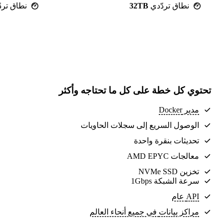
نطاق تردّدي
32TB
نطاق ترد
تحتوي كل خطة على كل ما تحتاجه وأكثر
مدير Docker
الوصول السريع إلى سجلات الحاويات
تحديثات بنقرة واحدة
معالجات AMD EPYC
تخزين NVMe SSD
سرعة الشبكة 1Gbps
API عام
مراكز بيانات
في جميع أنحاء العالم