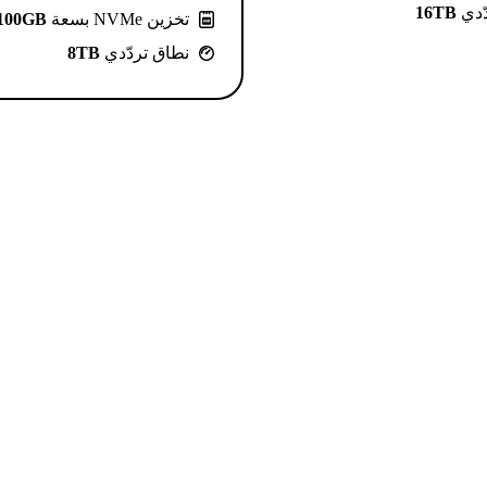
ّدي
16TB
تخزين NVMe بسعة
100GB
نطاق تردّدي
8TB