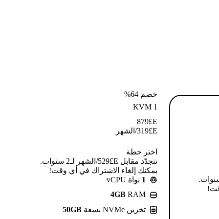
خصم 64%
KVM 1
879
E£
E£
319
/الشهر
اختر خطة
تتجدّد مقابل E£⁦529⁩/الشهر لـ2 سنوات.
يمكنك إلغاء الاشتراك في أي وقت!
قابل E£⁦639⁩/الشهر لـ2 سنوات.
1
نواة vCPU
قت!
4GB
RAM
تخزين NVMe بسعة
50GB