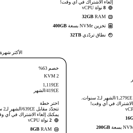
إلغاء الاشتراك في أي وقت!
8
نواة vCPU
32GB
RAM
تخزين NVMe بسعة
400GB
نطاق تردّدي
32TB
الأكثر شهرة
خصم 63%
KVM 2
1,119
E£
E£
419
/الشهر
تتجدّد مقابل E£⁦1,279⁩/الشهر لـ2 سنوات.
اختر خطة
 الاشتراك في أي وقت!
تتجدّد م
يمكنك إلغاء الاشتراك في أي و
16
2
نواة vCPU
200GB
8GB
RAM