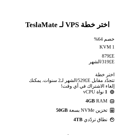
اختر خطة VPS لـ TeslaMate
خصم 64%
KVM 1
879
E£
E£
319
/الشهر
اختر خطة
تتجدّد مقابل E£⁦529⁩/الشهر لـ2 سنوات. يمكنك
إلغاء الاشتراك في أي وقت!
1
نواة vCPU
4GB
RAM
تخزين NVMe بسعة
50GB
نطاق تردّدي
4TB