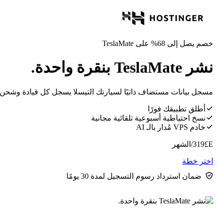
خصم يصل إلى 68% على TeslaMate
نشر TeslaMate بنقرة واحدة.
مسجل بيانات مستضاف ذاتيًا لسيارتك التيسلا يسجل كل قيادة وشحن و
أطلق تطبيقك فورًا
نسخ احتياطية أسبوعية تلقائية مجانية
خادم VPS مُدار بالـ AI
E£
319
/الشهر
اختر خطة
ضمان استرداد رسوم التسجيل لمدة 30 يومًا