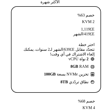
الأكثر شهرة
خصم 63%
KVM 2
1,119
E£
E£
419
/الشهر
اختر خطة
تتجدّد مقابل E£⁦639⁩/الشهر لـ2 سنوات. يمكنك
إلغاء الاشتراك في أي وقت!
2
نواة vCPU
8GB
RAM
تخزين NVMe بسعة
100GB
نطاق تردّدي
8TB
خصم 68%
KVM 4