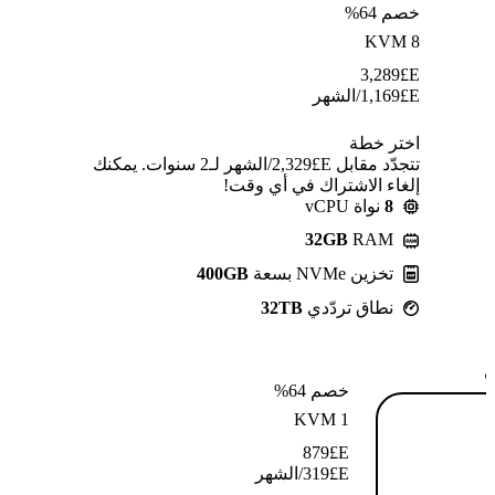
خصم 64%
KVM 8
3,289
E£
E£
1,169
/الشهر
اختر خطة
تتجدّد مقابل E£⁦2,329⁩/الشهر لـ2 سنوات. يمكنك
إلغاء الاشتراك في أي وقت!
8
نواة vCPU
32GB
RAM
تخزين NVMe بسعة
400GB
نطاق تردّدي
32TB
ة
خصم 64%
KVM 1
879
E£
E£
319
/الشهر