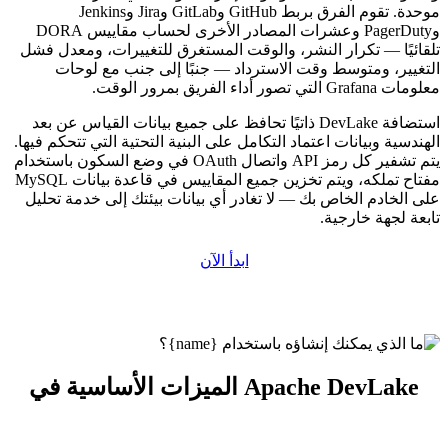
موحدة. تقوم الفرق بربط GitHub وGitLab وJira وJenkins
وPagerDuty وعشرات المصادر الأخرى لحساب مقاييس DORA
تلقائيًا — تكرار النشر، والوقت المستغرق للتغييرات، ومعدل فشل
التغيير، ومتوسط وقت الاسترداد — جنبًا إلى جنب مع لوحات
معلومات Grafana التي تصور أداء الفريق بمرور الوقت.
استضافة DevLake ذاتيًا تحافظ على جميع بيانات القياس عن بعد
الهندسية وبيانات اعتماد التكامل على البنية التحتية التي تتحكم فيها.
يتم تشفير كل رمز API واتصال OAuth في وضع السكون باستخدام
مفتاح تملكه، ويتم تخزين جميع المقاييس في قاعدة بيانات MySQL
على الخادم الخاص بك — لا تغادر أي بيانات بيئتك إلى خدمة تحليل
تابعة لجهة خارجية.
ابدأ الآن
الميزات الأساسية في Apache DevLake