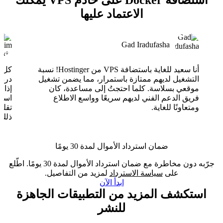
استضافة Docker على خادم VPS يمكنك
الاعتماد عليها
Gad Iradufasha
أنا سعيد للغاية باستضافة VPS من Hostinger! نسبة
التشغيل لديهم ممتازة باستمرار، مما يضمن تشغيل
موقعي بسلاسة. كلما احتجتُ إلى مساعدة، كان
فريق الدعم الفني لديهم سريعًا وواسع الاطلاع
ومتعاونًا للغاية.
تقلب
ذلك.
ضمان استرداد الأموال لمدة 30 يومًا
جرّبه دون مخاطرة مع ضمان استرداد الأموال لمدة 30 يومًا. اطّلع
على
سياسة الاسترداد
لمزيد من التفاصيل.
ابدأ الآن
استكشف المزيد من التطبيقات الجاهزة
للنشر