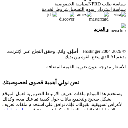
سياسة طلب NPRD
سياسة الخصوصية
سياسة استرداد رسوم التسجيل
شروط الخدمة
و المزيد
© 2004-2026 Hostinger – أطلِق، وانمُ، وحقق النجاح عبر الإنترنت،
بدعم AI الذي يضع القوة بين يديك.
الأسعار مدرجة بدون ضريبة القيمة المضافة
نحن نولي أهمية قصوى لخصوصيتك
يستخدم هذا الموقع ملفات تعريف الارتباط الضرورية لعمل الموقع
بشكل صحيح ولتجميع بيانات حول كيفية تفاعلك معه، وكذلك
لأغراض تسويقية. بقبولك، فإنك توافق على استخدام ملفات تعريف
الارتباط للإعلانات والتحليلات كما هو موضح في
سياسة ملفات
لدينا.
تعريف الارتباط
إعدادات ملفات تعريف الارتباط
رفض الكل
قبول الكل