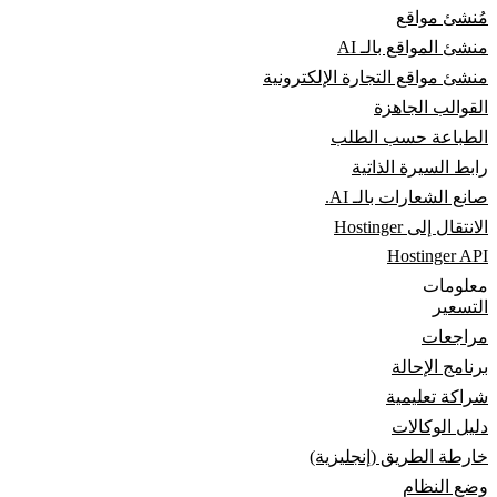
مُنشئ مواقع
منشئ المواقع بالـ AI
منشئ مواقع التجارة الإلكترونية
القوالب الجاهزة
الطباعة حسب الطلب
رابط السيرة الذاتية
صانع الشعارات بالـ AI.
الانتقال إلى Hostinger
Hostinger API
معلومات
التسعير
مراجعات
برنامج الإحالة
شراكة تعليمية
دليل الوكالات
خارطة الطريق (إنجليزية)
وضع النظام