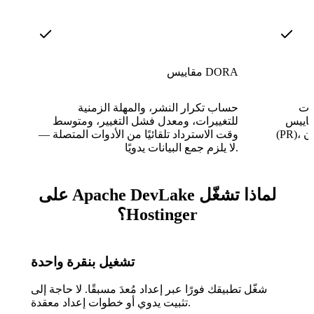
مقاييس DORA
اهزة
حساب تكرار النشر، والمهلة الزمنية
DORA، ووقت دورة طلب السحب
للتغييرات، ومعدل فشل التغيير، ومتوسط
(PR)، وعمر الأخطاء، وصحة مسار النشر دون
وقت الاسترداد تلقائيًا من الأدوات المتصلة —
لا يلزم جمع البيانات يدويًا.
لماذا تشغّل Apache DevLake على
Hostinger؟
تشغيل بنقرة واحدة
شغّل تطبيقك فورًا عبر إعداد مُعدَ مسبقًا. لا حاجة إلى
تثبيت يدوي أو خطوات إعداد معقدة.