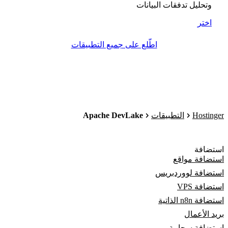
وتحليل تدفقات البيانات
اختر
اطّلع على جميع التطبيقات
Apache DevLake
Hostinger
التطبيقات
استضافة
استضافة مواقع
استضافة لووردبريس
استضافة VPS
استضافة n8n الذاتية
بريد الأعمال
استضافة سحابية