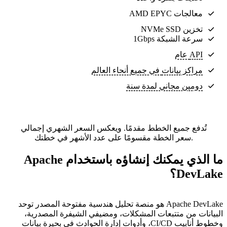
معالجات AMD EPYC
تخزين NVMe SSD
سرعة الشبكة 1Gbps
API عام
مراكز بيانات
في جميع أنحاء العالم
دومين مجاني لمدة سنة
تُدفع جميع الخطط مقدمًا. ويعكس السعر الشهري إجمالي
سعر الخطة مقسومًا على عدد الأشهر في خطتك.
ما الذي يمكنك إنشاؤه باستخدام Apache
DevLake؟
Apache DevLake هو منصة تحليل هندسية مفتوحة المصدر توحد
البيانات من متتبعات المشكلات، ومضيفي الشيفرة المصدرية،
وخطوط أنابيب CI/CD، وأدوات إدارة الحوادث في بحيرة بيانات