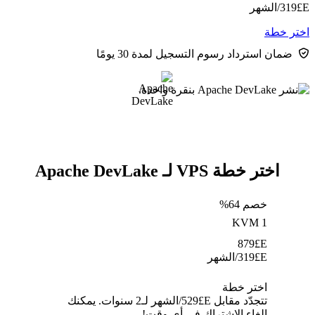
E£
319
/الشهر
اختر خطة
ضمان استرداد رسوم التسجيل لمدة 30 يومًا
اختر خطة VPS لـ Apache DevLake
خصم 64%
KVM 1
879
E£
E£
319
/الشهر
اختر خطة
تتجدّد مقابل E£⁦529⁩/الشهر لـ2 سنوات. يمكنك
إلغاء الاشتراك في أي وقت!