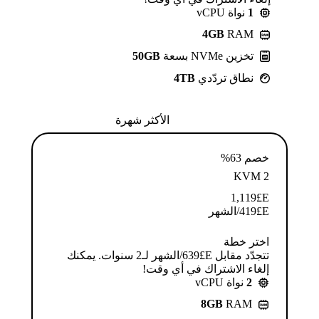
1
نواة vCPU
4GB
RAM
تخزين NVMe بسعة
50GB
نطاق تردّدي
4TB
الأكثر شهرة
خصم 63%
KVM 2
1,119
E£
E£
419
/الشهر
اختر خطة
تتجدّد مقابل E£⁦639⁩/الشهر لـ2 سنوات. يمكنك
إلغاء الاشتراك في أي وقت!
2
نواة vCPU
8GB
RAM