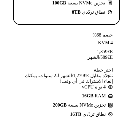
تخزين NVMe بسعة
100GB
نطاق تردّدي
8TB
خصم 68%
KVM 4
1,859
E£
E£
589
/الشهر
اختر خطة
تتجدّد مقابل E£⁦1,279⁩/الشهر لـ2 سنوات. يمكنك
إلغاء الاشتراك في أي وقت!
4
نواة vCPU
16GB
RAM
تخزين NVMe بسعة
200GB
نطاق تردّدي
16TB