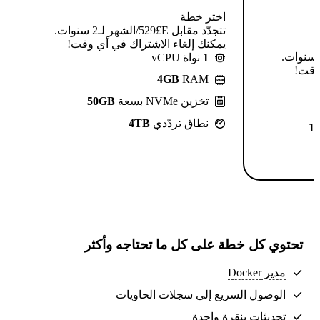
اختر خطة
تتجدّد مقابل E£⁦529⁩/الشهر لـ2 سنوات.
يمكنك إلغاء الاشتراك في أي وقت!
تتجدّد مقابل E£⁦639⁩/الشهر لـ2 سنوات.
1
نواة vCPU
 وقت!
4GB
RAM
تخزين NVMe بسعة
50GB
نطاق تردّدي
4TB
1
تحتوي كل خطة على كل ما تحتاجه وأكثر
مدير Docker
الوصول السريع إلى سجلات الحاويات
تحديثات بنقرة واحدة