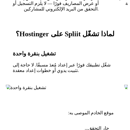
ية
أو عرض المصاريف فورًا — لا يلزم التسجيل أو
التحقق من البريد الإلكتروني للمشاركين.
لماذا تشغّل Spliit على Hostinger؟
تشغيل بنقرة واحدة
شغّل تطبيقك فورًا عبر إعداد مُعدَ مسبقًا. لا حاجة إلى
تثبيت يدوي أو خطوات إعداد معقدة.
موقع الخادم الموصى به:
جارٍ التحقق...