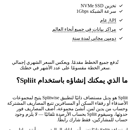
تخزين NVMe SSD
سرعة الشبكة 1Gbps
API عام
مراكز بيانات
في جميع أنحاء العالم
دومين مجاني لمدة سنة
تُدفع جميع الخطط مقدمًا. ويعكس السعر الشهري إجمالي
سعر الخطة مقسومًا على عدد الأشهر في خطتك.
ما الذي يمكنك إنشاؤه باستخدام Spliit؟
Spliit هو بديل مستضاف ذاتيًا لتطبيق Splitwise يتيح لمجموعات
الأصدقاء أو رفقاء السكن أو المسافرين تتبع المصاريف المشتركة
وحساب من يدين لمن. أنشئ مجموعة، أضف المصاريف فور
حدوثها، وسيقوم Spliit بحساب الأرصدة تلقائيًا — لا يلزم وجود
حساب للمشاركين، فقط شارك رابطًا.
استضافة Spliit ذاتيًا تعني أن بياناتك المالية — من أنفق ماذا، ومع