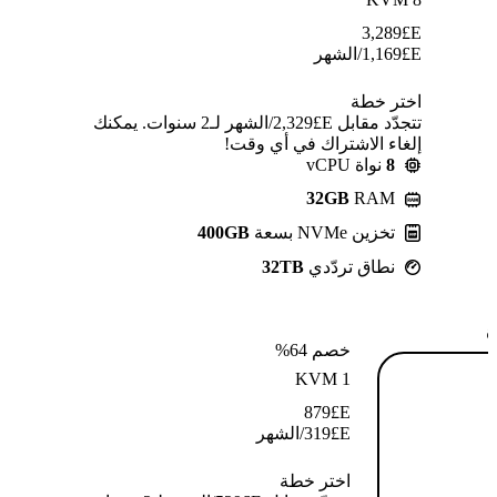
3,289
E£
E£
1,169
/الشهر
اختر خطة
تتجدّد مقابل E£⁦2,329⁩/الشهر لـ2 سنوات. يمكنك
إلغاء الاشتراك في أي وقت!
8
نواة vCPU
32GB
RAM
تخزين NVMe بسعة
400GB
نطاق تردّدي
32TB
ة
خصم 64%
KVM 1
879
E£
E£
319
/الشهر
اختر خطة