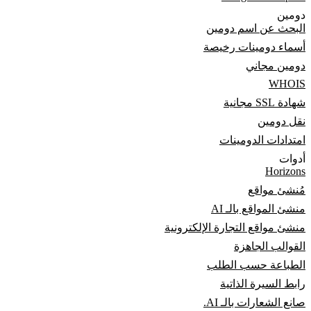
دومين
البحث عن اسم دومين
أسماء دومينات رخيصة
دومين مجاني
WHOIS
شهادة SSL مجانية
نقل دومين
امتدادات الدومينات
أدوات
Horizons
مُنشئ مواقع
منشئ المواقع بالـ AI
منشئ مواقع التجارة الإلكترونية
القوالب الجاهزة
الطباعة حسب الطلب
رابط السيرة الذاتية
صانع الشعارات بالـ AI.