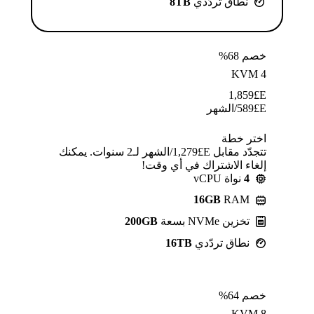
نطاق تردّدي
8TB
خصم 68%
KVM 4
1,859
E£
E£
589
/الشهر
اختر خطة
تتجدّد مقابل E£⁦1,279⁩/الشهر لـ2 سنوات. يمكنك
إلغاء الاشتراك في أي وقت!
4
نواة vCPU
16GB
RAM
تخزين NVMe بسعة
200GB
نطاق تردّدي
16TB
خصم 64%
KVM 8