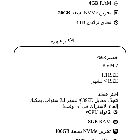
4GB
RAM
تخزين NVMe بسعة
50GB
نطاق تردّدي
4TB
الأكثر شهرة
خصم 63%
KVM 2
1,119
E£
E£
419
/الشهر
اختر خطة
تتجدّد مقابل E£⁦639⁩/الشهر لـ2 سنوات. يمكنك
إلغاء الاشتراك في أي وقت!
2
نواة vCPU
8GB
RAM
تخزين NVMe بسعة
100GB