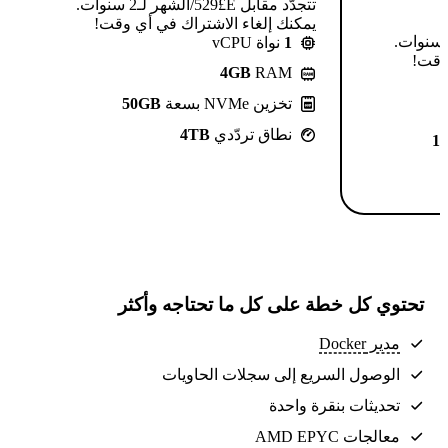
تتجدّد مقابل E£⁦529⁩/الشهر لـ2 سنوات.
يمكنك إلغاء الاشتراك في أي وقت!
تتجدّد مقابل E£⁦639⁩/الشهر لـ2 سنوات.
1
نواة vCPU
 وقت!
4GB
RAM
تخزين NVMe بسعة
50GB
نطاق تردّدي
4TB
1
تحتوي كل خطة على كل ما تحتاجه وأكثر
مدير Docker
الوصول السريع إلى سجلات الحاويات
تحديثات بنقرة واحدة
معالجات AMD EPYC