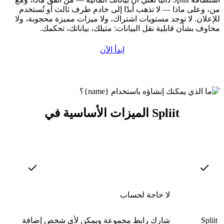
من، وعلى ماذا — لا تذهب أبدًا إلى خادم طرف ثالث أو تُستخدم
للإعلان. لا توجد مستويات اشتراك، ولا ميزات مميزة محجوبة، ولا
مخاوف بشأن قابلية نقل البيانات: مثيلك، بياناتك، تحكمك.
ابدأ الآن
الميزات الأساسية في Spliit
لا حاجة لحساب
Spliit يحسب من يدين لمن بعد كل مصروف،
شارك رابط مجموعة ويمكن لأي شخص إضافة