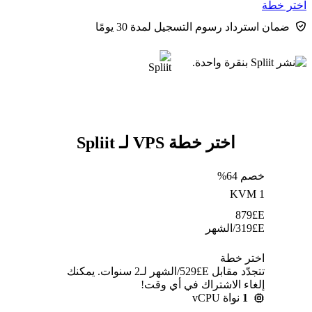
اختر خطة
ضمان استرداد رسوم التسجيل لمدة 30 يومًا
اختر خطة VPS لـ Spliit
خصم 64%
KVM 1
879
E£
E£
319
/الشهر
اختر خطة
تتجدّد مقابل E£⁦529⁩/الشهر لـ2 سنوات. يمكنك
إلغاء الاشتراك في أي وقت!
1
نواة vCPU