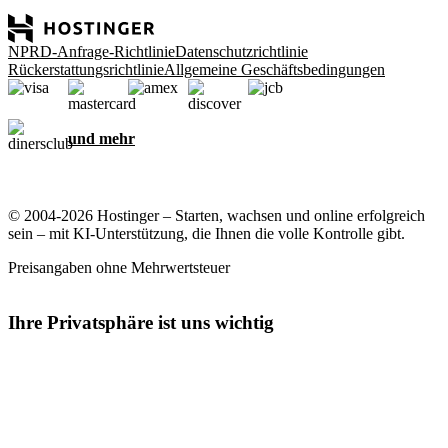
NPRD-Anfrage-Richtlinie
Datenschutzrichtlinie
Rückerstattungsrichtlinie
Allgemeine Geschäftsbedingungen
und mehr
© 2004-2026 Hostinger – Starten, wachsen und online erfolgreich
sein – mit KI-Unterstützung, die Ihnen die volle Kontrolle gibt.
Preisangaben ohne Mehrwertsteuer
Ihre Privatsphäre ist uns wichtig
Diese Website verwendet Cookies, die für das ordnungsgemäße
Funktionieren der Website und zum Sammeln von Daten zu Ihrer
Interaktion mit der Website sowie zu Marketingzwecken erforderlich
sind. Indem Sie diese Cookies akzeptieren, stimmen Sie der
Speicherung von Cookies auf Ihrem Gerät zu, um gezielte Werbung,