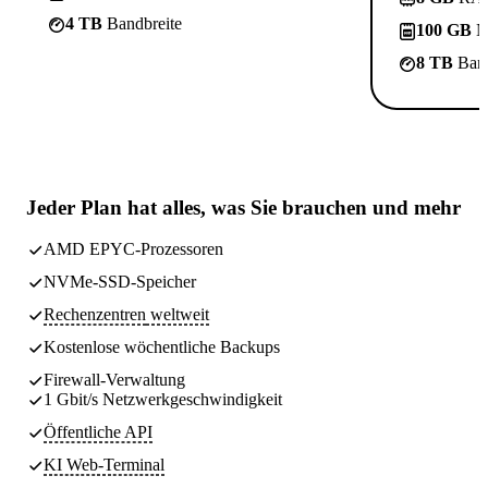
4 TB
Bandbreite
100 GB
N
8 TB
Band
Jeder Plan hat
alles, was Sie brauchen
und mehr
AMD EPYC-Prozessoren
NVMe-SSD-Speicher
Rechenzentren
weltweit
Kostenlose wöchentliche
Backups
Firewall-Verwaltung
1 Gbit/s Netzwerkgeschwindigkeit
Öffentliche API
KI Web-Terminal