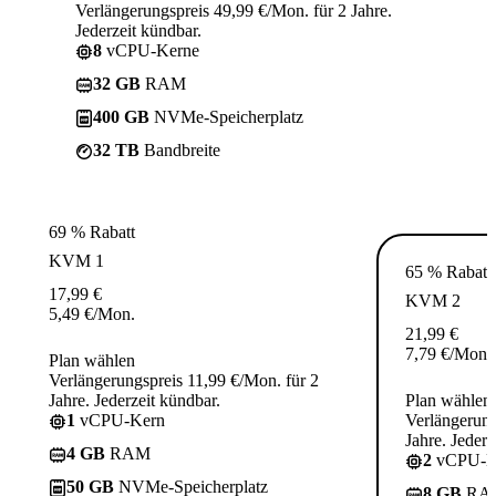
Verlängerungspreis 49,99 €/Mon. für 2 Jahre.
Jederzeit kündbar.
8
vCPU-Kerne
32 GB
RAM
400 GB
NVMe-Speicherplatz
32 TB
Bandbreite
69 % Rabatt
KVM 1
65 % Rabatt
17,99
€
KVM 2
5,49
€
/Mon.
21,99
€
7,79
€
/Mon.
Plan wählen
Verlängerungspreis 11,99 €/Mon. für 2
Jahre. Jederzeit kündbar.
Plan wählen
1
vCPU-Kern
Verlängerung
Jahre. Jederz
4 GB
RAM
2
vCPU-K
50 GB
NVMe-Speicherplatz
8 GB
RA