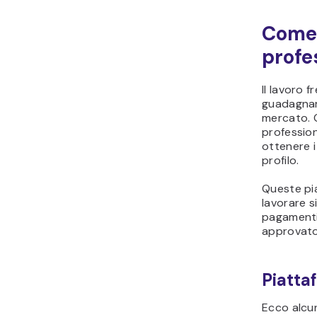
Come 
profe
Il lavoro f
guadagnar
mercato. 
profession
ottenere i
profilo.
Queste pia
lavorare s
pagamenti 
approvato
Piatta
Ecco alcun