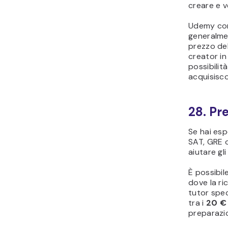
creare e v
Udemy con
generalme
prezzo del
creator in 
possibilit
acquisiscon
28. Pr
Se hai esp
SAT, GRE o
aiutare gli
È possibi
dove la ri
tutor spe
tra i
20 € 
preparazio