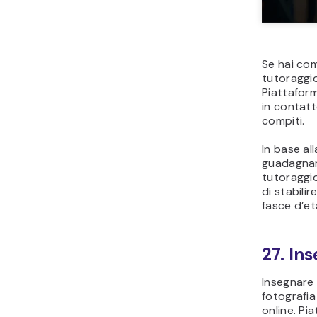
Se hai com
tutoraggi
Piattafo
in contatt
compiti.
In base all
guadagnar
tutoraggi
di stabilir
fasce d’et
27. In
Insegnare 
fotografia
online. P