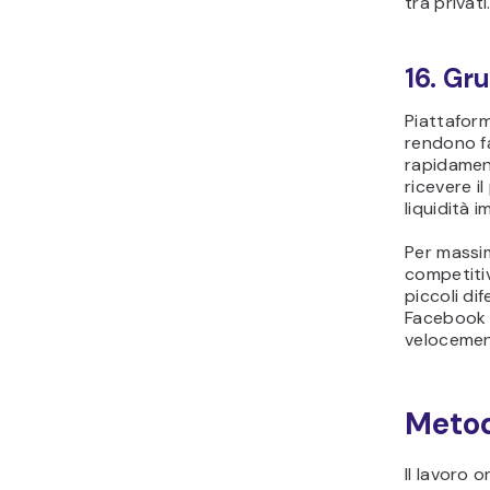
tra privati
16. Gru
Piattafo
rendono fa
rapidament
ricevere i
liquidità 
Per massim
competitiv
piccoli dif
Facebook o
velocemen
Metod
Il lavoro 