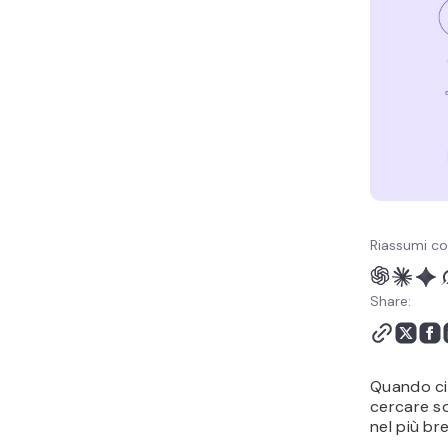
Riassumi co
Share:
Quando ci 
cercare so
nel più br