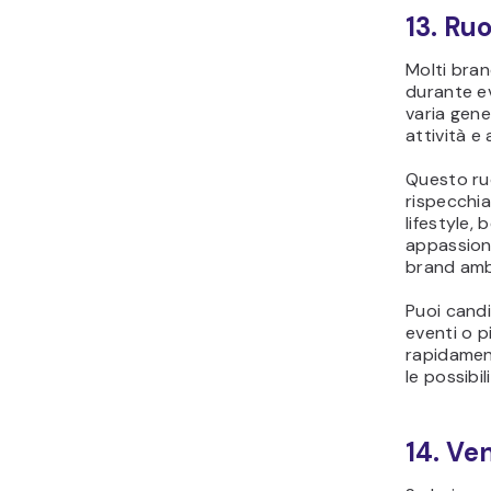
13. Ru
Molti bra
durante ev
varia gene
attività e 
Questo ruo
rispecchia
lifestyle,
appassiona
brand amb
Puoi candid
eventi o 
rapidamen
le possibil
14. Ve