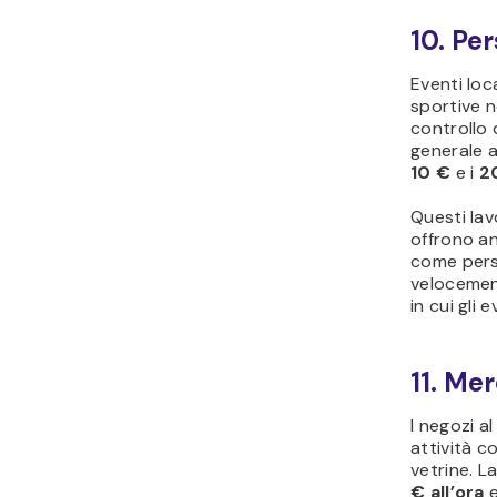
10. Pe
Eventi loc
sportive 
controllo d
generale a
10 €
e i
20
Questi lav
offrono an
come pers
velocement
in cui gli 
11. Me
I negozi 
attività co
vetrine. L
€ all’ora
e