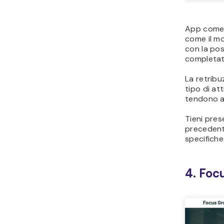
App com
come il mo
con la pos
completato
La retribu
tipo di att
tendono a
Tieni pres
precedent
specifiche
4. Foc