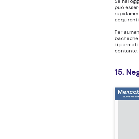
Se hai ogg
può esser
rapidament
acquirenti
Per aument
bacheche d
ti permett
contante.
15. Neg