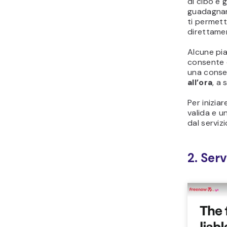
di cibo e 
guadagnar
ti permett
direttamen
Alcune pi
consente 
una conseg
all’ora
, a
Per inizia
valida e u
dal servizi
2. Serv