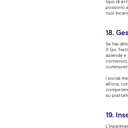
tipo di at
possono ai
tuoi incari
18. Ge
Se hai di
X (ex Twit
aziende e 
contenuti,
communit
I social m
all’ora, c
competenz
su piatta
19. In
L’inserime