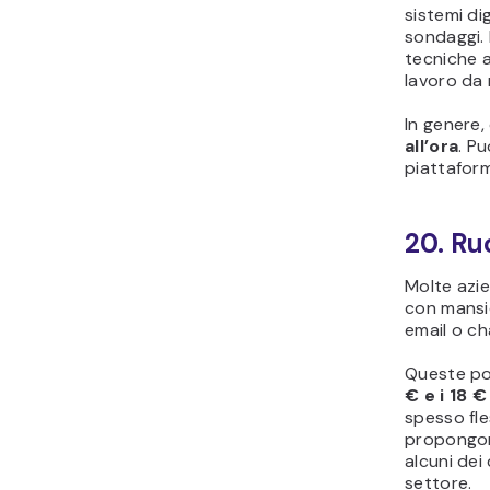
sistemi di
sondaggi. 
tecniche 
lavoro da
In genere,
all’ora
. P
piattafo
20. Ruo
Molte azie
con mansio
email o ch
Queste po
€ e i 18 €
spesso fle
propongono
alcuni dei
settore.