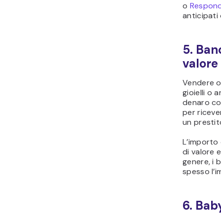
o
Respond
anticipati
5. Banc
valore
Vendere o 
gioielli o
denaro con
per ricev
un presti
L’importo 
di valore 
genere, i 
spesso l’i
6. Baby