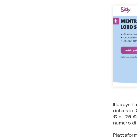
Il babysit
richiesto. 
€
e i
25 € 
numero di
Piattafo