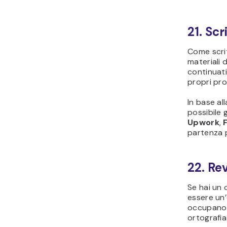
21. Scr
Come scrit
materiali 
continuati
propri pro
In base al
possibile 
Upwork
,
partenza p
22. Re
Se hai un 
essere un’
occupano d
ortografia