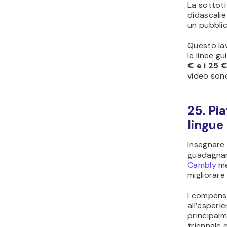
La sottoti
didascalie 
un pubblic
Questo lav
le linee gu
€ e i 25 €
video sono
25. Pi
lingue
Insegnare 
guadagnar
Cambly
me
migliorare
I compens
all’esperie
principalm
triennale 