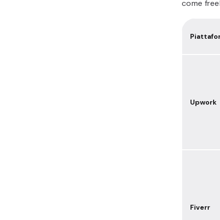
come free
Piattaf
Upwork
Fiverr