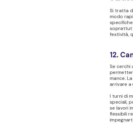
Si tratta 
modo rapi
specifiche
soprattutt
festività,
12. Ca
Se cerchi 
permetter
mance. La 
arrivare a
I turni di
speciali,
se lavori i
flessibili
impegnarti