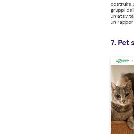
costruire u
gruppi del
un’attivit
un rapport
7. Pet 