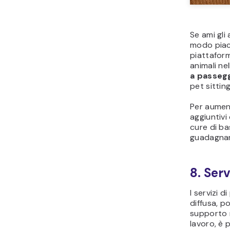
Se ami gli
modo piac
piattafo
animali nel
a passeg
pet sitting
Per aument
aggiuntivi
cure di bas
guadagnar
8. Serv
I servizi 
diffusa, 
supporto n
lavoro, è p