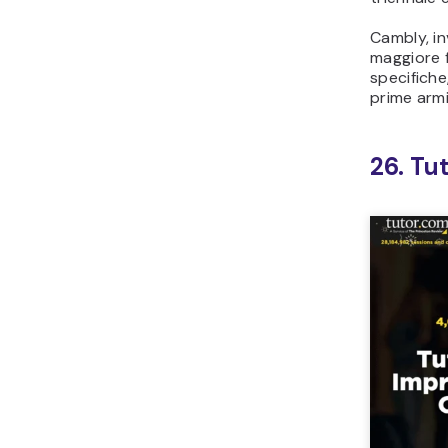
Cambly, in
maggiore f
specifiche
prime armi
26. Tu