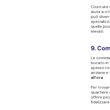
Costruire 
aiuta a ot
può divent
specializzi
quelle po
elevati.
9. Com
Le commiss
bucato in 
spesso ric
anziane e 
all’ora
.
Per trovar
quartiere 
offrire pic
fidelizzare