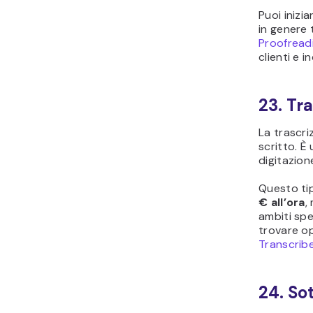
Puoi iniz
in genere 
Proofread
clienti e in
23. Tr
La trascri
scritto. È
digitazion
Questo tip
€ all’ora
,
ambiti spe
trovare o
Transcrib
24. So