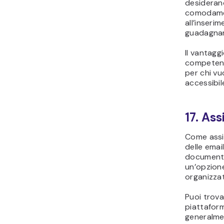
desiderano
comodament
all’inseri
guadagnar
Il vantagg
competenze
per chi vu
accessibil
17. Ass
Come assis
delle emai
documenti 
un’opzion
organizzat
Puoi trova
piattafo
generalme