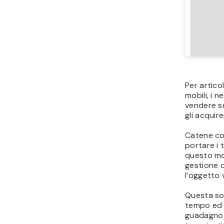
Per artico
mobili, i 
vendere se
gli acquire
Catene c
portare i 
questo mod
gestione d
l’oggetto 
Questa so
tempo ed e
guadagno f