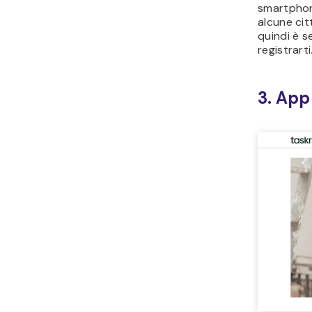
smartphon
alcune cit
quindi è s
registrarti
3. App 