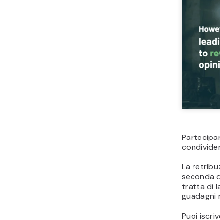
Partecipa
condividen
La retribu
seconda de
tratta di l
guadagni r
Puoi iscri