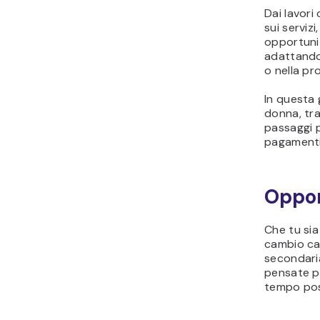
Dai lavor
sui serviz
opportunit
adattando 
o nella pr
In questa
donna, tra
passaggi pr
pagamenti
Oppor
Che tu si
cambio car
secondari
pensate pe
tempo pos