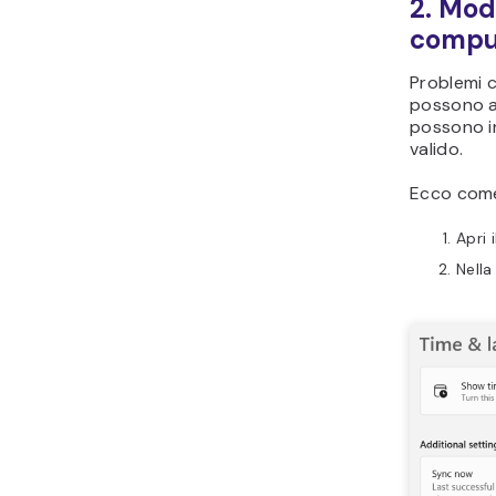
2. Modi
compu
Problemi c
possono al
possono i
valido.
Ecco come 
Apri 
Nella