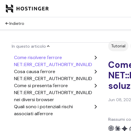
Indietro
Tutorial
In questo articolo
Come risolvere l'errore
Come 
NET::ERR_CERT_AUTHORITY_INVALID
Cosa causa l'errore
NET:
NET::ERR_CERT_AUTHORITY_INVALID
soluz
Come si presenta l'errore
NET::ERR_CERT_AUTHORITY_INVALID
nei diversi browser
Jun 08, 20
Quali sono i potenziali rischi
associati all'errore
Riassumi co
ERR_CERT_AUTHORITY_INVALID?
FAQ sull'errore