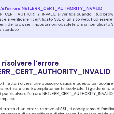
'è l'errore NET::ERR_CERT_AUTHORITY_INVALID
RR_CERT_AUTHORITY_INVALID si verifica quando il tuo brow
sce a verificare il certificato SSL di un sito web. Può esser
emi del browser, impostazioni obsolete o a un certificato 
o scaduto.
risolvere l’errore
:ERR_CERT_AUTHORITY_INVALID
lti fattori diversi che possono causare questo particolare 
a notizia è che è completamente risolvibile. Ti guideremo 
ni per risolvere l’errore NET::ERR_CERT_AUTHORITY_INVALID
semplice.
 tratta di un errore relativo all’SSL, ti consigliamo di familia
zionamento di un certificato di sicurezza. La nostra guida s