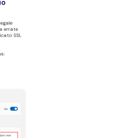
uo
legale
a errate
icato SSL
ws: