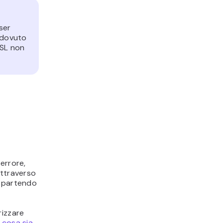
ser
e dovuto
SSL non
errore,
attraverso
, partendo
rizzare
u
cosa sia