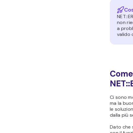
Cos
NET::E
non rie
a probl
valido 
Come 
NET:
Ci sono mo
ma la buon
le soluzio
dalla più 
Dato che si
con il fun