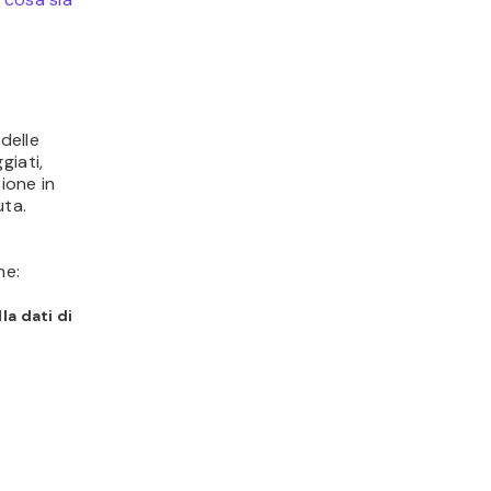
delle
giati,
ione in
uta.
me:
la dati di