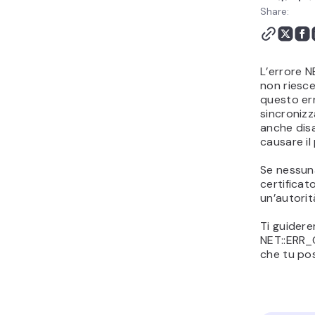
ERR_CERT_AUTHORITY_INVALID
Share:
L’errore 
non riesce 
questo err
sincronizz
anche disa
causare il
Se nessuna
certificat
un’autorità
Ti guidere
NET::ERR_
che tu pos