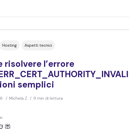
Hosting
Aspetti tecnici
risolvere l’errore
:ERR_CERT_AUTHORITY_INVALID
ioni semplici
26
/
Michela Z.
/
9 min di lettura
n: