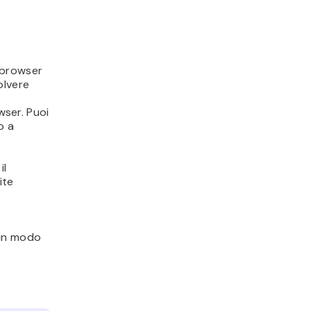
 browser
solvere
wser. Puoi
o a
il
ite
 in modo