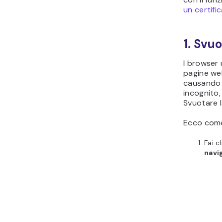
un certifi
1. Svu
I browser 
pagine web
causando e
incognito,
Svuotare l
Ecco come
Fai c
navi