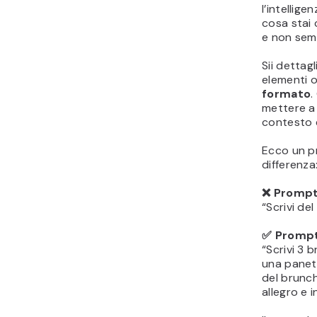
l’intellig
cosa stai 
e non sem
Sii dettag
elementi o
formato
.
mettere a
contesto e
Ecco un p
differenza
❌ Prompt
“Scrivi de
✅ Prompt 
“Scrivi 3 
una panet
del brunch
allegro e i