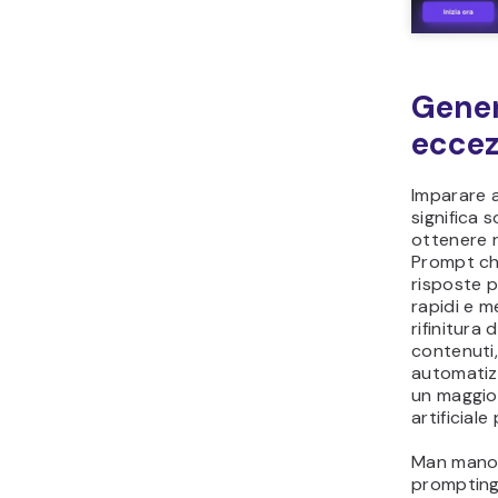
Gener
eccez
Imparare 
significa 
ottenere r
Prompt chi
risposte p
rapidi e m
rifinitura 
contenuti,
automatizz
un maggior
artificial
Man mano c
prompting,