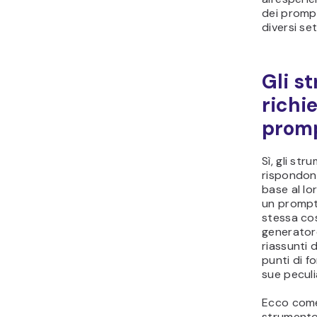
dei promp
diversi set
Gli s
richie
prom
Sì, gli str
rispondono
base al lo
un prompt
stessa co
generator
riassunti d
punti di f
sue peculi
Ecco come
strumento