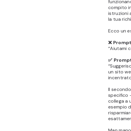
funzionan
compito in
istruzioni
la tua rich
Ecco un e
❌ Prompt
“Aiutami c
✅ Prompt 
“Suggerisc
un sito we
incentrato
Il second
specifico 
collega a 
esempio d
risparmiar
esattamen
Man mano 