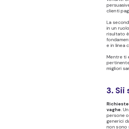
persuasive
clienti pag
La seconda
in un ruolo
risultato è
fondament
e in linea 
Mentre ti e
pertinente
migliori sa
3. Sii
Richieste
vaghe
. U
persone ot
generici d
non sono s