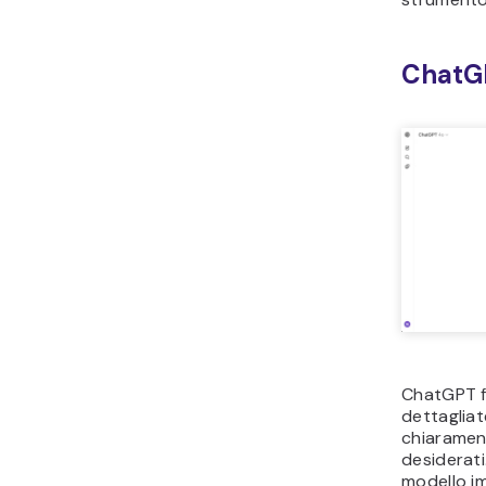
ChatG
ChatGPT fu
dettagliat
chiaramente
desiderati
modello i