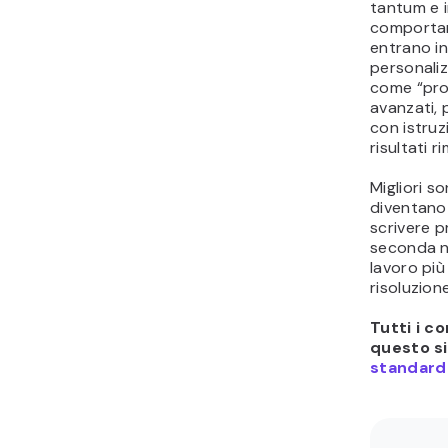
tantum e i
comportam
entrano i
personali
come “pro
avanzati, 
con istruz
risultati r
Migliori s
diventano 
scrivere 
seconda n
lavoro più
risoluzione
Tutti i c
questo si
standard e