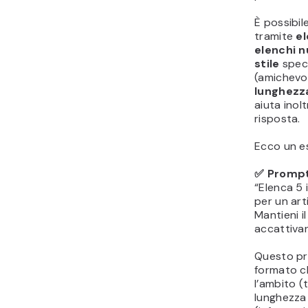
È possibil
tramite
el
elenchi 
stile
speci
(amichevol
lunghez
aiuta inol
risposta.
Ecco un es
✅ Prompt
“Elenca 5 i
per un art
Mantieni i
accattivan
Questo pr
formato ch
l’ambito (
lunghezza 