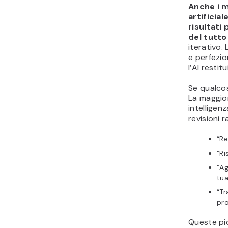
Anche i m
artificia
risultati
del tutt
iterativo.
e perfezio
l’AI restitu
Se qualcos
La maggior
intelligen
revisioni 
“Re
“Ri
“Ag
tua
“Tr
pro
Queste pi