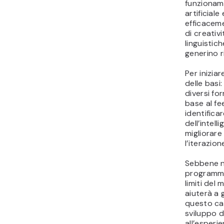
funzioname
artificial
efficaceme
di creativ
linguisti
generino ri
Per inizia
delle basi:
diversi fo
base al fe
identific
dell’intelli
migliorare 
l’iterazion
Sebbene n
programma
limiti del 
aiuterà a g
questo ca
sviluppo di
all’esperi