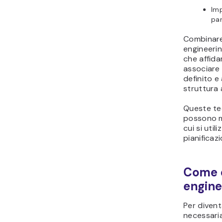
Im
par
Combinare
engineerin
che affida
associare
definito e
struttura a
Queste te
possono m
cui si utili
pianificaz
Come 
engine
Per diven
necessari