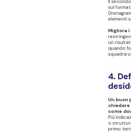
Il secondo
sul format
(Instagram
elementi st
Migliora 
restringer
un risulta
quando for
squadra 
4. Def
desid
Un buon p
chiedere 
come dovr
Più indica
o struttura
primo tent