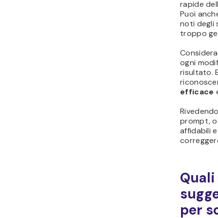
rapide del
Puoi anche
noti degli
troppo gene
Consideral
ogni modif
risultato.
riconosce
efficace
e
Rivedendo 
prompt, ot
affidabili
correggere 
Quali
sugge
per s