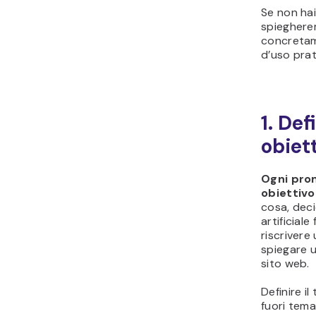
Se non hai
spieghere
concretam
d’uso prati
1. Def
obiet
Ogni prom
obiettivo
cosa, deci
artificiale
riscrivere
spiegare 
sito web.
Definire i
fuori tema.