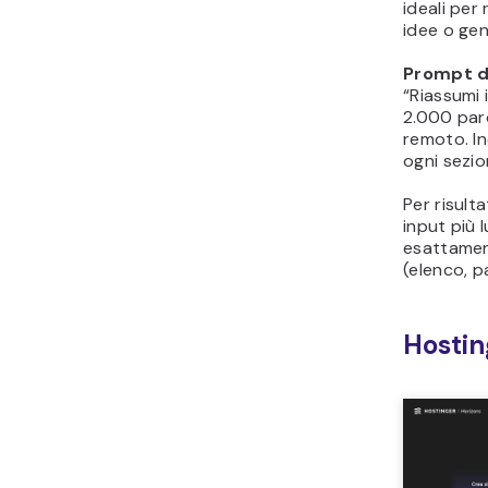
ideali per
idee o gen
Prompt d
“Riassumi 
2.000 paro
remoto. In
ogni sezio
Per risulta
input più 
esattamen
(elenco, p
Hostin