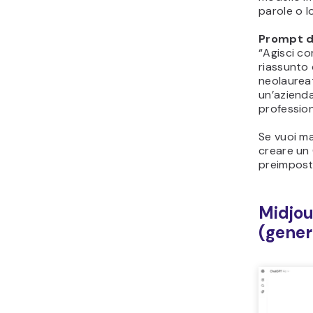
parole o lo
Prompt d
“Agisci co
riassunto 
neolaureat
un’azienda
profession
Se vuoi ma
creare un 
preimposta
Midjou
(gener