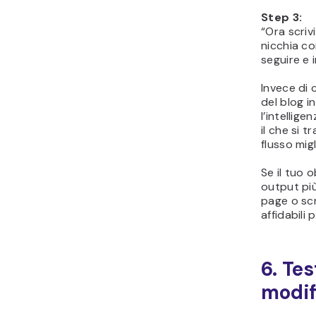
Step 3:
“Ora scrivi
nicchia co
seguire e 
Invece di 
del blog i
l’intellige
il che si t
flusso mig
Se il tuo 
output pi
page o scr
affidabili 
6. Tes
modif