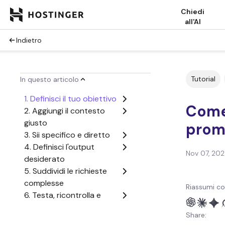
Chiedi
all'AI
Indietro
Tutorial
In questo articolo
1. Definisci il tuo obiettivo
Come
2. Aggiungi il contesto
giusto
prom
3. Sii specifico e diretto
4. Definisci l'output
Nov 07, 20
desiderato
5. Suddividi le richieste
complesse
Riassumi co
6. Testa, ricontrolla e
modifica
Share:
Quali sono alcuni