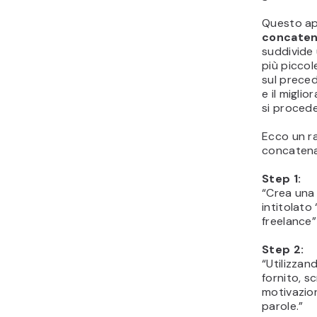
Questo ap
concaten
suddivide 
più piccol
sul preced
e il migli
si procede
Ecco un r
concatena
Step 1:
“Crea una
intitolato
freelance”
Step 2:
“Utilizzan
fornito, sc
motivazion
parole.”