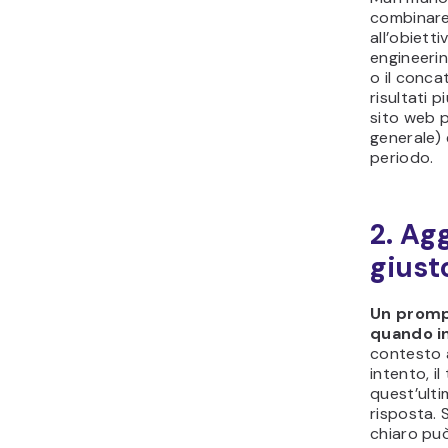
combinare
all’obiett
engineerin
o il conca
risultati 
sito web p
generale) 
periodo.
2. Ag
giust
Un promp
quando i
contesto a
intento, il
quest’ulti
risposta.
chiaro può