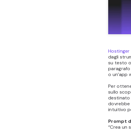
Hostinger
dagli strum
su testo o
paragrafo 
o un’app w
Per ottener
sullo scop
destinato 
dovrebbe 
intuitivo 
Prompt d
“Crea un 