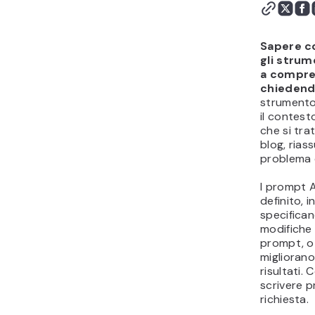
suggerimenti avanzati
per scrivere buoni
prompt AI?
Sapere c
Gli strumenti AI
gli strume
a compre
richiedono diversi tipi di
chieden
prompt?
strumento 
Genera prompt AI
il contest
eccezionali
che si tra
blog, rias
problema 
I prompt A
definito, 
specifican
modifiche 
prompt, o l
migliorano
risultati. 
scrivere p
richiesta.