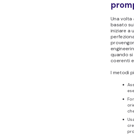
promp
Una volta 
basato sull
iniziare a
perfeziona
provengon
engineerin
quando si 
coerenti e
I metodi p
Ass
ese
For
ori
che
Us
cre
pro