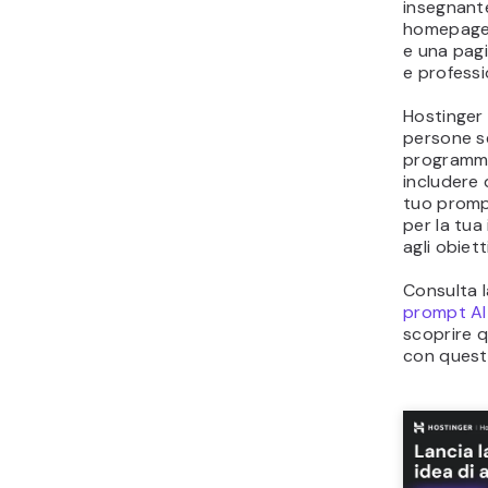
insegnant
homepage, 
e una pag
e professi
Hostinger
persone s
programma
includere d
tuo promp
per la tua
agli obietti
Consulta l
prompt AI
scoprire q
con quest