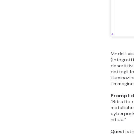
Modelli vi
(integrat
descrittiv
dettagli f
illuminazi
l’immagine
Prompt d
“Ritratto 
metalliche 
cyberpunk
nitida.”
Questi str