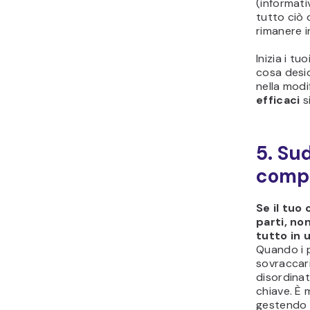
(informat
tutto ciò 
rimanere in
Inizia i t
cosa desid
nella modi
efficaci
si
5. Sud
comp
Se il tuo
parti, no
tutto in u
Quando i 
sovraccari
disordinat
chiave. È m
gestendo u