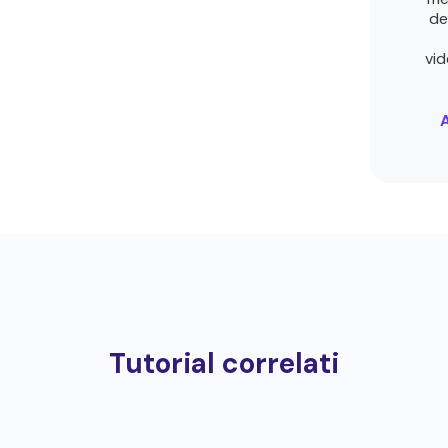
de
vid
Tutorial correlati