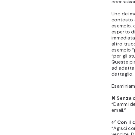
eccessiva
Uno dei mo
contesto è
esempio, c
esperto di
immediata
altro truc
esempio “p
“per gli s
Queste pic
ad adattar
dettaglio.
Esaminiam
❌ Senza 
“Dammi dei
email.”
✅ Con il 
“Agisci co
vendite. D