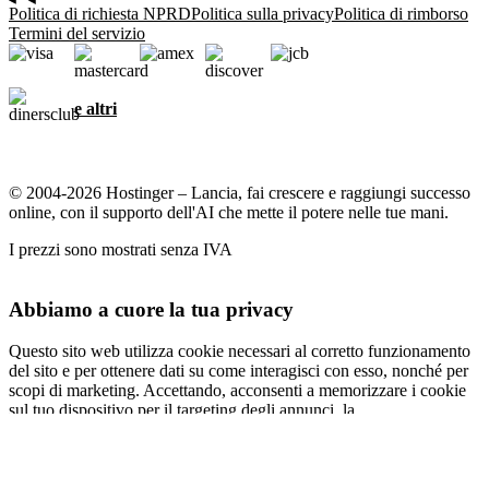
Politica di richiesta NPRD
Politica sulla privacy
Politica di rimborso
Termini del servizio
e altri
© 2004-2026 Hostinger – Lancia, fai crescere e raggiungi successo
online, con il supporto dell'AI che mette il potere nelle tue mani.
I prezzi sono mostrati senza IVA
Abbiamo a cuore la tua privacy
Questo sito web utilizza cookie necessari al corretto funzionamento
del sito e per ottenere dati su come interagisci con esso, nonché per
scopi di marketing. Accettando, acconsenti a memorizzare i cookie
sul tuo dispositivo per il targeting degli annunci, la
personalizzazione e l'analisi come descritto nella nostra
informativa
sui cookie
.
Accetta tutti
Rifiuta tutti
Impostazioni cookie