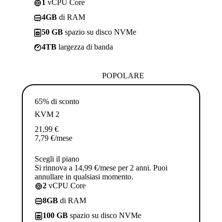
1
vCPU Core
4GB
di RAM
50 GB
spazio su disco NVMe
4TB
largezza di banda
POPOLARE
65% di sconto
KVM 2
21,99
€
7,79
€
/mese
Scegli il piano
Si rinnova a 14,99 €/mese per 2 anni. Puoi
annullare in qualsiasi momento.
2
vCPU Core
8GB
di RAM
100 GB
spazio su disco NVMe