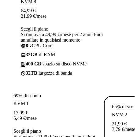
KVM 8
64,99
€
21,99
€
/mese
Scegli il piano
Si rinnova a 49,99 €/mese per 2 anni. Puoi
annullare in qualsiasi momento.
8
vCPU Core
32GB
di RAM
400 GB
spazio su disco NVMe
32TB
largezza di banda
69% di sconto
KVM 1
65% di scon
17,99
€
KVM 2
5,49
€
/mese
21,99
€
7,79
€
/mese
Scegli il piano
Si rinnova a 11,99 €/mese per 2 anni. Puoi