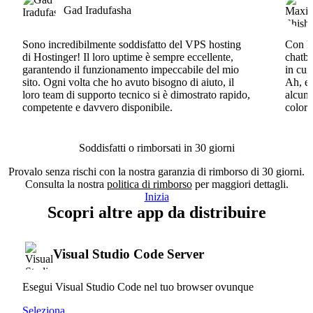
Gad Iradufasha
Sono incredibilmente soddisfatto del VPS hosting
Con Ho
di Hostinger! Il loro uptime è sempre eccellente,
chatbo
garantendo il funzionamento impeccabile del mio
in cui
sito. Ogni volta che ho avuto bisogno di aiuto, il
Ah, e 
loro team di supporto tecnico si è dimostrato rapido,
alcun 
competente e davvero disponibile.
coloro
Soddisfatti o rimborsati in 30 giorni
Provalo senza rischi con la nostra garanzia di rimborso di 30 giorni.
Consulta la nostra
politica di rimborso
per maggiori dettagli.
Inizia
Scopri altre app da distribuire
Visual Studio Code Server
Esegui Visual Studio Code nel tuo browser ovunque
Seleziona