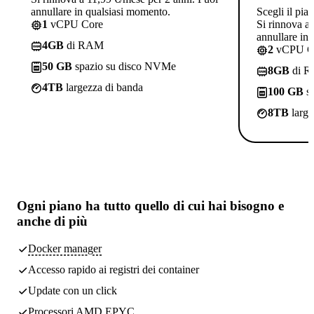
annullare in qualsiasi momento.
Scegli il pia
1
vCPU Core
Si rinnova a
annullare in
4GB
di RAM
2
vCPU C
50 GB
spazio su disco NVMe
8GB
di 
4TB
largezza di banda
100 GB
sp
8TB
large
Ogni piano ha
tutto quello di cui hai bisogno
e
anche di più
Docker manager
Accesso rapido ai registri dei container
Update con un click
Processori AMD EPYC