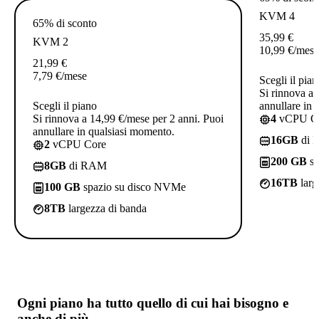
KVM 4
65% di sconto
35,99
€
KVM 2
10,99
€
/mese
21,99
€
7,79
€
/mese
Scegli il pian
Si rinnova a 
Scegli il piano
annullare in 
Si rinnova a 14,99 €/mese per 2 anni. Puoi
4
vCPU C
annullare in qualsiasi momento.
16GB
di 
2
vCPU Core
200 GB
sp
8GB
di RAM
16TB
larg
100 GB
spazio su disco NVMe
8TB
largezza di banda
Ogni piano ha
tutto quello di cui hai bisogno
e
anche di più