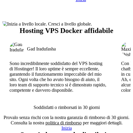
Hosting VPS Docker affidabile
Gad Iradufasha
Sono incredibilmente soddisfatto del VPS hosting
Con Ho
di Hostinger! Il loro uptime è sempre eccellente,
chatbo
garantendo il funzionamento impeccabile del mio
in cui
sito. Ogni volta che ho avuto bisogno di aiuto, il
Ah, e 
loro team di supporto tecnico si è dimostrato rapido,
alcun 
competente e davvero disponibile.
coloro
Soddisfatti o rimborsati in 30 giorni
Provalo senza rischi con la nostra garanzia di rimborso di 30 giorni.
Consulta la nostra
politica di rimborso
per maggiori dettagli.
Inizia