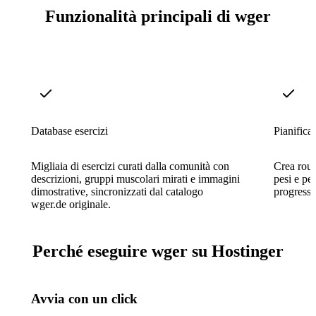
Funzionalità principali di wger
Database esercizi
Pianifica
Migliaia di esercizi curati dalla comunità con
Crea routi
descrizioni, gruppi muscolari mirati e immagini
pesi e pe
dimostrative, sincronizzati dal catalogo
progressi 
wger.de originale.
Perché eseguire wger su Hostinger
Avvia con un click