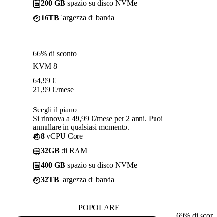
200 GB
spazio su disco NVMe
16TB
largezza di banda
66% di sconto
KVM 8
64,99
€
21,99
€
/mese
Scegli il piano
Si rinnova a 49,99 €/mese per 2 anni. Puoi
annullare in qualsiasi momento.
8
vCPU Core
32GB
di RAM
400 GB
spazio su disco NVMe
32TB
largezza di banda
POPOLARE
69% di scont