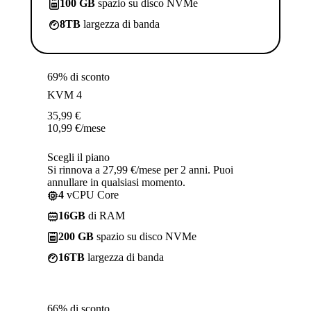
100 GB
spazio su disco NVMe
8TB
largezza di banda
69% di sconto
KVM 4
35,99
€
10,99
€
/mese
Scegli il piano
Si rinnova a 27,99 €/mese per 2 anni. Puoi
annullare in qualsiasi momento.
4
vCPU Core
16GB
di RAM
200 GB
spazio su disco NVMe
16TB
largezza di banda
66% di sconto