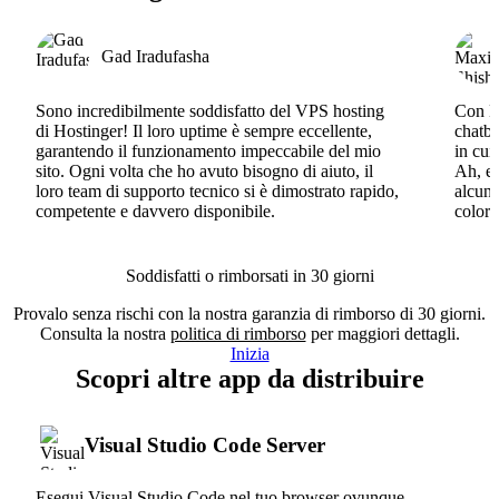
Gad Iradufasha
Sono incredibilmente soddisfatto del VPS hosting
Con Ho
di Hostinger! Il loro uptime è sempre eccellente,
chatbo
garantendo il funzionamento impeccabile del mio
in cui
sito. Ogni volta che ho avuto bisogno di aiuto, il
Ah, e 
loro team di supporto tecnico si è dimostrato rapido,
alcun 
competente e davvero disponibile.
coloro
Soddisfatti o rimborsati in 30 giorni
Provalo senza rischi con la nostra garanzia di rimborso di 30 giorni.
Consulta la nostra
politica di rimborso
per maggiori dettagli.
Inizia
Scopri altre app da distribuire
Visual Studio Code Server
Esegui Visual Studio Code nel tuo browser ovunque