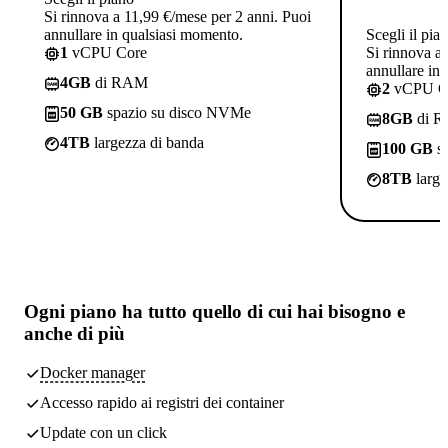
Si rinnova a 11,99 €/mese per 2 anni. Puoi
annullare in qualsiasi momento.
Scegli il pia
1
vCPU Core
Si rinnova a
annullare in
4GB
di RAM
2
vCPU C
50 GB
spazio su disco NVMe
8GB
di 
4TB
largezza di banda
100 GB
sp
8TB
large
Ogni piano ha
tutto quello di cui hai bisogno
e
anche di più
Docker manager
Accesso rapido ai registri dei container
Update con un click