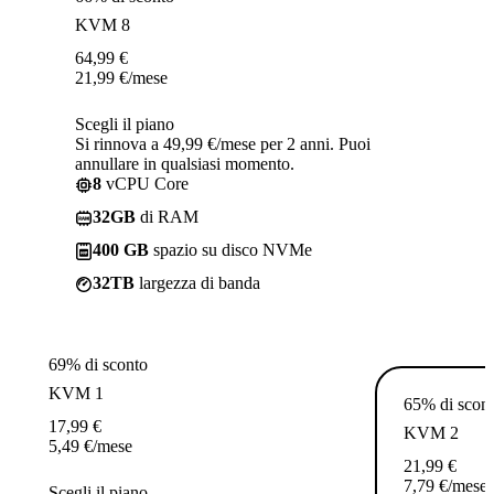
KVM 8
64,99
€
21,99
€
/mese
Scegli il piano
Si rinnova a 49,99 €/mese per 2 anni. Puoi
annullare in qualsiasi momento.
8
vCPU Core
32GB
di RAM
400 GB
spazio su disco NVMe
32TB
largezza di banda
69% di sconto
KVM 1
65% di scon
17,99
€
KVM 2
5,49
€
/mese
21,99
€
7,79
€
/mese
Scegli il piano