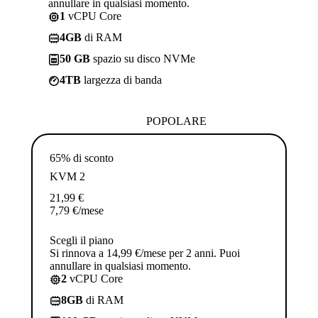
annullare in qualsiasi momento.
1
vCPU Core
4GB
di RAM
50 GB
spazio su disco NVMe
4TB
largezza di banda
POPOLARE
65% di sconto
KVM 2
21,99
€
7,79
€
/mese
Scegli il piano
Si rinnova a 14,99 €/mese per 2 anni. Puoi
annullare in qualsiasi momento.
2
vCPU Core
8GB
di RAM