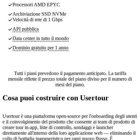
Processori AMD EPYC
Archiviazione SSD NVMe
Velocità di rete di 1 Gbps
API pubblica
Data center
in tutto il mondo
Dominio gratuito per 1 anno
Tutti i piani prevedono il pagamento anticipato. La tariffa
mensile riflette il prezzo totale del piano diviso per il numero di
mesi del piano.
Cosa puoi costruire con Usertour
Usertour è una piattaforma open-source per l'onboarding degli utenti
e il coinvolgimento del prodotto che consente ai team di prodotto di
creare tour in-app, liste di controllo, sondaggi e launcher
direttamente all'interno della loro applicazione web — eliminando il
collo di bottiglia ingegneristico per ogni nuovo flusso. È