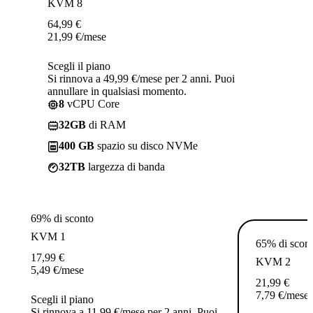
KVM 8
64,99
€
21,99
€
/mese
Scegli il piano
Si rinnova a 49,99 €/mese per 2 anni. Puoi
annullare in qualsiasi momento.
8
vCPU Core
32GB
di RAM
400 GB
spazio su disco NVMe
32TB
largezza di banda
69% di sconto
KVM 1
65% di scon
17,99
€
KVM 2
5,49
€
/mese
21,99
€
7,79
€
/mese
Scegli il piano
Si rinnova a 11,99 €/mese per 2 anni. Puoi