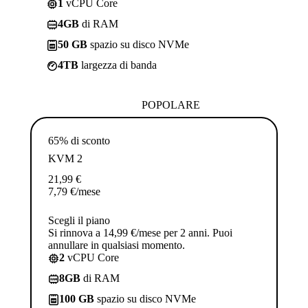
1
vCPU Core
4GB
di RAM
50 GB
spazio su disco NVMe
4TB
largezza di banda
POPOLARE
65% di sconto
KVM 2
21,99
€
7,79
€
/mese
Scegli il piano
Si rinnova a 14,99 €/mese per 2 anni. Puoi
annullare in qualsiasi momento.
2
vCPU Core
8GB
di RAM
100 GB
spazio su disco NVMe