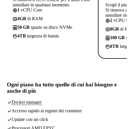
annullare in qualsiasi momento.
Scegli il pia
1
vCPU Core
Si rinnova a
annullare in
4GB
di RAM
2
vCPU C
50 GB
spazio su disco NVMe
8GB
di 
4TB
largezza di banda
100 GB
sp
8TB
large
Ogni piano ha
tutto quello di cui hai bisogno
e
anche di più
Docker manager
Accesso rapido ai registri dei container
Update con un click
Processori AMD EPYC