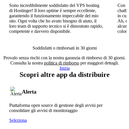
Sono incredibilmente soddisfatto del VPS hosting
Con Ho
di Hostinger! Il loro uptime è sempre eccellente,
chatbo
garantendo il funzionamento impeccabile del mio
in cui
sito. Ogni volta che ho avuto bisogno di aiuto, il
Ah, e 
loro team di supporto tecnico si è dimostrato rapido,
alcun 
competente e davvero disponibile.
coloro
Soddisfatti o rimborsati in 30 giorni
Provalo senza rischi con la nostra garanzia di rimborso di 30 giorni.
Consulta la nostra
politica di rimborso
per maggiori dettagli.
Inizia
Scopri altre app da distribuire
Alerta
Piattaforma open source di gestione degli avvisi per
consolidare gli avvisi di monitoraggio
Seleziona