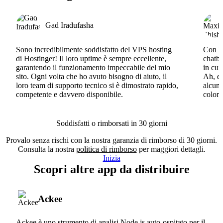
Gad Iradufasha
Sono incredibilmente soddisfatto del VPS hosting
Con Ho
di Hostinger! Il loro uptime è sempre eccellente,
chatbo
garantendo il funzionamento impeccabile del mio
in cui
sito. Ogni volta che ho avuto bisogno di aiuto, il
Ah, e 
loro team di supporto tecnico si è dimostrato rapido,
alcun 
competente e davvero disponibile.
coloro
Soddisfatti o rimborsati in 30 giorni
Provalo senza rischi con la nostra garanzia di rimborso di 30 giorni.
Consulta la nostra
politica di rimborso
per maggiori dettagli.
Inizia
Scopri altre app da distribuire
Ackee
Ackee è uno strumento di analisi Node.js auto-ospitato per il