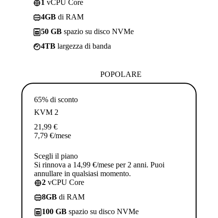
1
vCPU Core
4GB
di RAM
50 GB
spazio su disco NVMe
4TB
largezza di banda
POPOLARE
65% di sconto
KVM 2
21,99
€
7,79
€
/mese
Scegli il piano
Si rinnova a 14,99 €/mese per 2 anni. Puoi
annullare in qualsiasi momento.
2
vCPU Core
8GB
di RAM
100 GB
spazio su disco NVMe