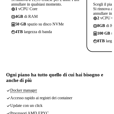
annullare in qualsiasi momento.
Scegli il pia
1
vCPU Core
Si rinnova a
annullare in
4GB
di RAM
2
vCPU C
50 GB
spazio su disco NVMe
8GB
di 
4TB
largezza di banda
100 GB
sp
8TB
large
Ogni piano ha
tutto quello di cui hai bisogno
e
anche di più
Docker manager
Accesso rapido ai registri dei container
Update con un click
Processori AMD EPYC