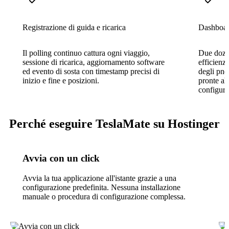
Registrazione di guida e ricarica
Dashboar
Il polling continuo cattura ogni viaggio,
Due dozz
sessione di ricarica, aggiornamento software
efficienza
ed evento di sosta con timestamp precisi di
degli pne
inizio e fine e posizioni.
pronte al
configura
Perché eseguire TeslaMate su Hostinger
Avvia con un click
Avvia la tua applicazione all'istante grazie a una
configurazione predefinita. Nessuna installazione
manuale o procedura di configurazione complessa.