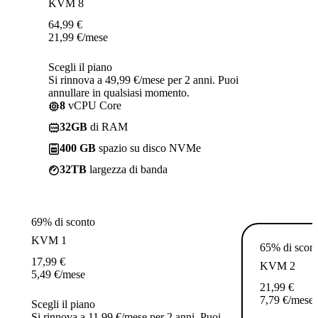
KVM 8
64,99
€
21,99
€
/mese
Scegli il piano
Si rinnova a 49,99 €/mese per 2 anni. Puoi
annullare in qualsiasi momento.
8
vCPU Core
32GB
di RAM
400 GB
spazio su disco NVMe
32TB
largezza di banda
69% di sconto
KVM 1
65% di scon
17,99
€
KVM 2
5,49
€
/mese
21,99
€
7,79
€
/mese
Scegli il piano
Si rinnova a 11,99 €/mese per 2 anni. Puoi