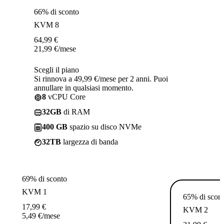
66% di sconto
KVM 8
64,99
€
21,99
€
/mese
Scegli il piano
Si rinnova a 49,99 €/mese per 2 anni. Puoi
annullare in qualsiasi momento.
8
vCPU Core
32GB
di RAM
400 GB
spazio su disco NVMe
32TB
largezza di banda
69% di sconto
KVM 1
65% di scon
17,99
€
KVM 2
5,49
€
/mese