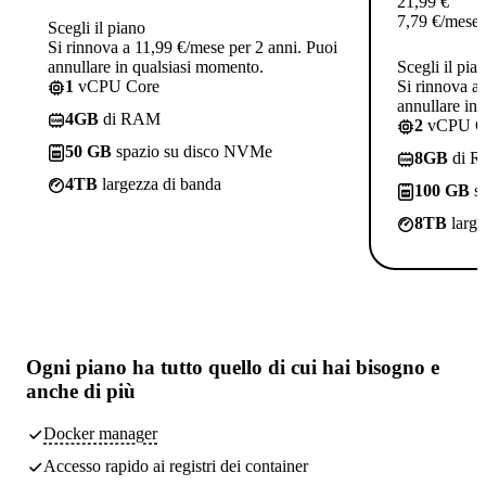
21,99
€
7,79
€
/mese
Scegli il piano
Si rinnova a 11,99 €/mese per 2 anni. Puoi
annullare in qualsiasi momento.
Scegli il pia
1
vCPU Core
Si rinnova a
annullare in
4GB
di RAM
2
vCPU C
50 GB
spazio su disco NVMe
8GB
di 
4TB
largezza di banda
100 GB
sp
8TB
large
Ogni piano ha
tutto quello di cui hai bisogno
e
anche di più
Docker manager
Accesso rapido ai registri dei container