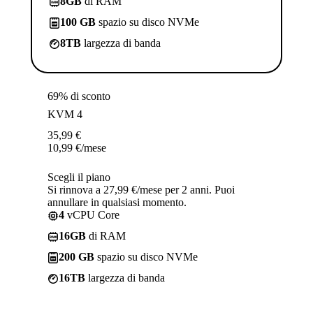
8GB
di RAM
100 GB
spazio su disco NVMe
8TB
largezza di banda
69% di sconto
KVM 4
35,99
€
10,99
€
/mese
Scegli il piano
Si rinnova a 27,99 €/mese per 2 anni. Puoi
annullare in qualsiasi momento.
4
vCPU Core
16GB
di RAM
200 GB
spazio su disco NVMe
16TB
largezza di banda