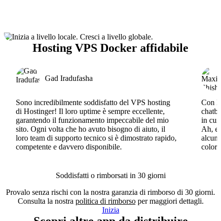
Hosting VPS Docker affidabile
Gad Iradufasha
Sono incredibilmente soddisfatto del VPS hosting
Con Ho
di Hostinger! Il loro uptime è sempre eccellente,
chatbo
garantendo il funzionamento impeccabile del mio
in cui
sito. Ogni volta che ho avuto bisogno di aiuto, il
Ah, e 
loro team di supporto tecnico si è dimostrato rapido,
alcun 
competente e davvero disponibile.
coloro
Soddisfatti o rimborsati in 30 giorni
Provalo senza rischi con la nostra garanzia di rimborso di 30 giorni.
Consulta la nostra
politica di rimborso
per maggiori dettagli.
Inizia
Scopri altre app da distribuire