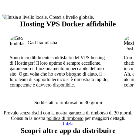
Hosting VPS Docker affidabile
Gad Iradufasha
Sono incredibilmente soddisfatto del VPS hosting
Con Ho
di Hostinger! Il loro uptime è sempre eccellente,
chatbo
garantendo il funzionamento impeccabile del mio
in cui
sito. Ogni volta che ho avuto bisogno di aiuto, il
Ah, e 
loro team di supporto tecnico si è dimostrato rapido,
alcun 
competente e davvero disponibile.
coloro
Soddisfatti o rimborsati in 30 giorni
Provalo senza rischi con la nostra garanzia di rimborso di 30 giorni.
Consulta la nostra
politica di rimborso
per maggiori dettagli.
Inizia
Scopri altre app da distribuire