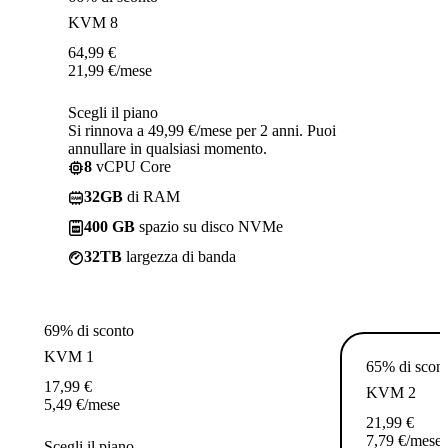
KVM 8
64,99
€
21,99
€
/mese
Scegli il piano
Si rinnova a 49,99 €/mese per 2 anni. Puoi
annullare in qualsiasi momento.
8
vCPU Core
32GB
di RAM
400 GB
spazio su disco NVMe
32TB
largezza di banda
69% di sconto
KVM 1
65% di scon
17,99
€
KVM 2
5,49
€
/mese
21,99
€
7,79
€
/mese
Scegli il piano