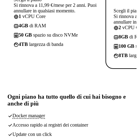
Si rinnova a 11,99 €/mese per 2 anni. Puoi
annullare in qualsiasi momento.
Scegli il pia
1
vCPU Core
Si rinnova a
annullare in
4GB
di RAM
2
vCPU C
50 GB
spazio su disco NVMe
8GB
di 
4TB
largezza di banda
100 GB
sp
8TB
large
Ogni piano ha
tutto quello di cui hai bisogno
e
anche di più
Docker manager
Accesso rapido ai registri dei container
Update con un click