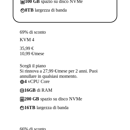
100 GB
spazio su disco NVMe
8TB
largezza di banda
69% di sconto
KVM 4
35,99
€
10,99
€
/mese
Scegli il piano
Si rinnova a 27,99 €/mese per 2 anni. Puoi
annullare in qualsiasi momento.
4
vCPU Core
16GB
di RAM
200 GB
spazio su disco NVMe
16TB
largezza di banda
66% di sconto