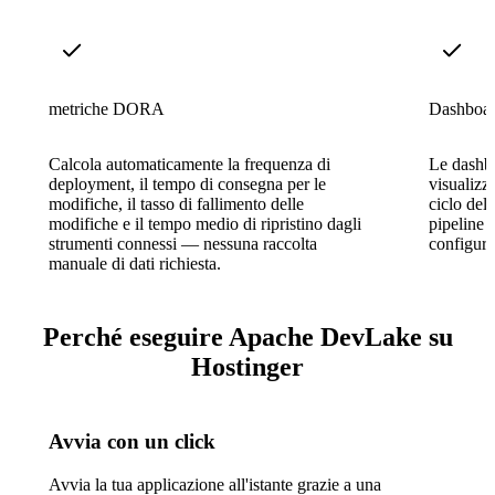
metriche DORA
Dashboard
Calcola automaticamente la frequenza di
Le dashbo
deployment, il tempo di consegna per le
visualizz
modifiche, il tasso di fallimento delle
ciclo dell
modifiche e il tempo medio di ripristino dagli
pipeline 
strumenti connessi — nessuna raccolta
configura
manuale di dati richiesta.
Perché eseguire Apache DevLake su
Hostinger
Avvia con un click
Avvia la tua applicazione all'istante grazie a una