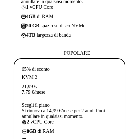
annullare in qualsiasi momento.
1
vCPU Core
4GB
di RAM
50 GB
spazio su disco NVMe
4TB
largezza di banda
POPOLARE
65% di sconto
KVM 2
21,99
€
7,79
€
/mese
Scegli il piano
Si rinnova a 14,99 €/mese per 2 anni. Puoi
annullare in qualsiasi momento.
2
vCPU Core
8GB
di RAM