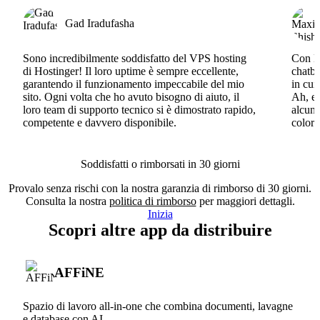
Gad Iradufasha
Sono incredibilmente soddisfatto del VPS hosting
Con Ho
di Hostinger! Il loro uptime è sempre eccellente,
chatbo
garantendo il funzionamento impeccabile del mio
in cui
sito. Ogni volta che ho avuto bisogno di aiuto, il
Ah, e 
loro team di supporto tecnico si è dimostrato rapido,
alcun 
competente e davvero disponibile.
coloro
Soddisfatti o rimborsati in 30 giorni
Provalo senza rischi con la nostra garanzia di rimborso di 30 giorni.
Consulta la nostra
politica di rimborso
per maggiori dettagli.
Inizia
Scopri altre app da distribuire
AFFiNE
Spazio di lavoro all-in-one che combina documenti, lavagne
e database con AI