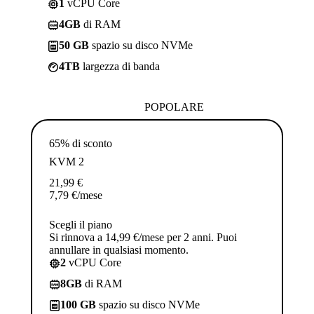
1
vCPU Core
4GB
di RAM
50 GB
spazio su disco NVMe
4TB
largezza di banda
POPOLARE
65% di sconto
KVM 2
21,99
€
7,79
€
/mese
Scegli il piano
Si rinnova a 14,99 €/mese per 2 anni. Puoi
annullare in qualsiasi momento.
2
vCPU Core
8GB
di RAM
100 GB
spazio su disco NVMe