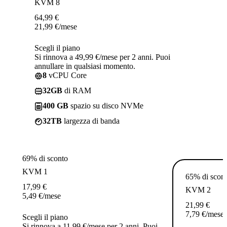
KVM 8
64,99
€
21,99
€
/mese
Scegli il piano
Si rinnova a 49,99 €/mese per 2 anni. Puoi
annullare in qualsiasi momento.
8
vCPU Core
32GB
di RAM
400 GB
spazio su disco NVMe
32TB
largezza di banda
69% di sconto
KVM 1
65% di scon
17,99
€
KVM 2
5,49
€
/mese
21,99
€
7,79
€
/mese
Scegli il piano
Si rinnova a 11,99 €/mese per 2 anni. Puoi