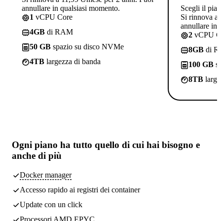
annullare in qualsiasi momento.
Scegli il pia
1
vCPU Core
Si rinnova a
annullare in
4GB
di RAM
2
vCPU C
50 GB
spazio su disco NVMe
8GB
di 
4TB
largezza di banda
100 GB
sp
8TB
large
Ogni piano ha
tutto quello di cui hai bisogno
e
anche di più
Docker manager
Accesso rapido ai registri dei container
Update con un click
Processori AMD EPYC