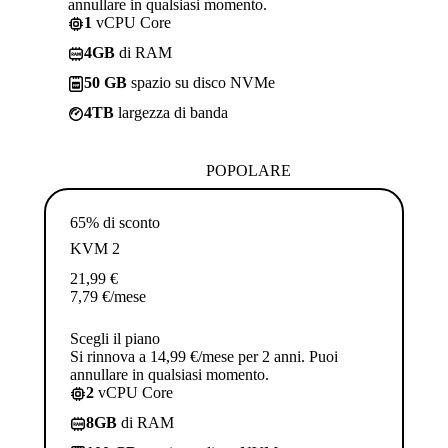
annullare in qualsiasi momento.
1
vCPU Core
4GB
di RAM
50 GB
spazio su disco NVMe
4TB
largezza di banda
POPOLARE
65% di sconto
KVM 2
21,99
€
7,79
€
/mese
Scegli il piano
Si rinnova a 14,99 €/mese per 2 anni. Puoi
annullare in qualsiasi momento.
2
vCPU Core
8GB
di RAM