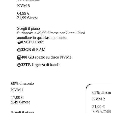
KVM 8
64,99
€
21,99
€
/mese
Scegli il piano
Si rinnova a 49,99 €/mese per 2 anni. Puoi
annullare in qualsiasi momento.
8
vCPU Core
32GB
di RAM
400 GB
spazio su disco NVMe
32TB
largezza di banda
69% di sconto
KVM 1
65% di scon
17,99
€
KVM 2
5,49
€
/mese
21,99
€
7,79
€
/mese
Scegli il piano