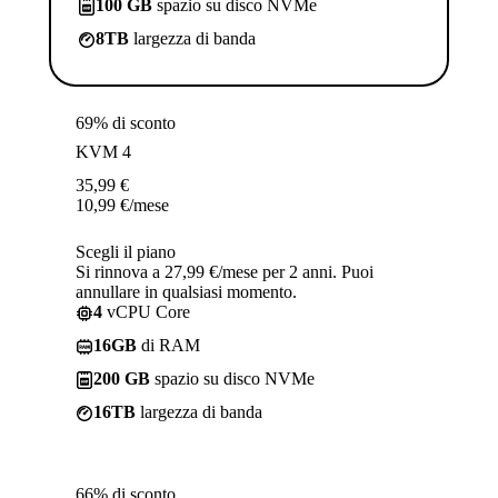
100 GB
spazio su disco NVMe
8TB
largezza di banda
69% di sconto
KVM 4
35,99
€
10,99
€
/mese
Scegli il piano
Si rinnova a 27,99 €/mese per 2 anni. Puoi
annullare in qualsiasi momento.
4
vCPU Core
16GB
di RAM
200 GB
spazio su disco NVMe
16TB
largezza di banda
66% di sconto