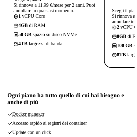
Si rinnova a 11,99 €/mese per 2 anni. Puoi
annullare in qualsiasi momento.
Scegli il pia
1
vCPU Core
Si rinnova a
annullare in
4GB
di RAM
2
vCPU C
50 GB
spazio su disco NVMe
8GB
di 
4TB
largezza di banda
100 GB
sp
8TB
large
Ogni piano ha
tutto quello di cui hai bisogno
e
anche di più
Docker manager
Accesso rapido ai registri dei container
Update con un click