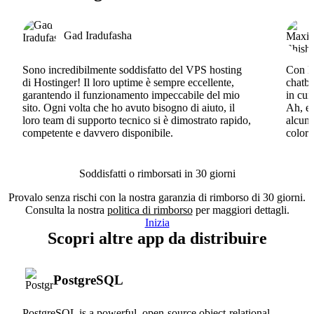
Gad Iradufasha
Sono incredibilmente soddisfatto del VPS hosting
Con Ho
di Hostinger! Il loro uptime è sempre eccellente,
chatbo
garantendo il funzionamento impeccabile del mio
in cui
sito. Ogni volta che ho avuto bisogno di aiuto, il
Ah, e 
loro team di supporto tecnico si è dimostrato rapido,
alcun 
competente e davvero disponibile.
coloro
Soddisfatti o rimborsati in 30 giorni
Provalo senza rischi con la nostra garanzia di rimborso di 30 giorni.
Consulta la nostra
politica di rimborso
per maggiori dettagli.
Inizia
Scopri altre app da distribuire
PostgreSQL
PostgreSQL is a powerful, open-source object-relational