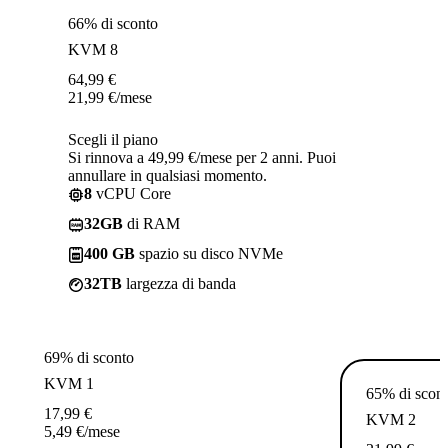
66% di sconto
KVM 8
64,99
€
21,99
€
/mese
Scegli il piano
Si rinnova a 49,99 €/mese per 2 anni. Puoi
annullare in qualsiasi momento.
8
vCPU Core
32GB
di RAM
400 GB
spazio su disco NVMe
32TB
largezza di banda
69% di sconto
KVM 1
65% di scon
17,99
€
KVM 2
5,49
€
/mese