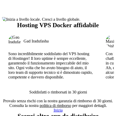
Hosting VPS Docker affidabile
Gad Iradufasha
Sono incredibilmente soddisfatto del VPS hosting
Con Ho
di Hostinger! Il loro uptime è sempre eccellente,
chatbo
garantendo il funzionamento impeccabile del mio
in cui
sito. Ogni volta che ho avuto bisogno di aiuto, il
Ah, e 
loro team di supporto tecnico si è dimostrato rapido,
alcun 
competente e davvero disponibile.
coloro
Soddisfatti o rimborsati in 30 giorni
Provalo senza rischi con la nostra garanzia di rimborso di 30 giorni.
Consulta la nostra
politica di rimborso
per maggiori dettagli.
Inizia
Scopri altre app da distribuire