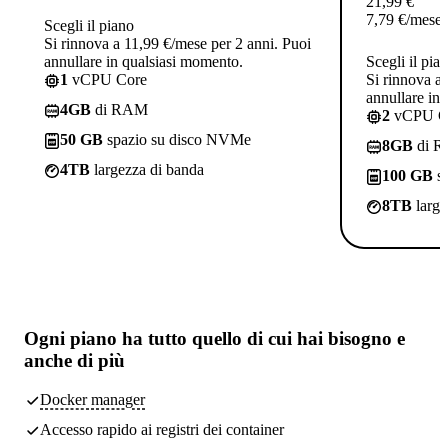
21,99
€
7,79
€
/mese
Scegli il piano
Si rinnova a 11,99 €/mese per 2 anni. Puoi
annullare in qualsiasi momento.
Scegli il pia
1
vCPU Core
Si rinnova a
annullare in
4GB
di RAM
2
vCPU C
50 GB
spazio su disco NVMe
8GB
di 
4TB
largezza di banda
100 GB
sp
8TB
large
Ogni piano ha
tutto quello di cui hai bisogno
e
anche di più
Docker manager
Accesso rapido ai registri dei container