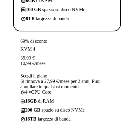
8GB
di RAM
100 GB
spazio su disco NVMe
8TB
largezza di banda
69% di sconto
KVM 4
35,99
€
10,99
€
/mese
Scegli il piano
Si rinnova a 27,99 €/mese per 2 anni. Puoi
annullare in qualsiasi momento.
4
vCPU Core
16GB
di RAM
200 GB
spazio su disco NVMe
16TB
largezza di banda