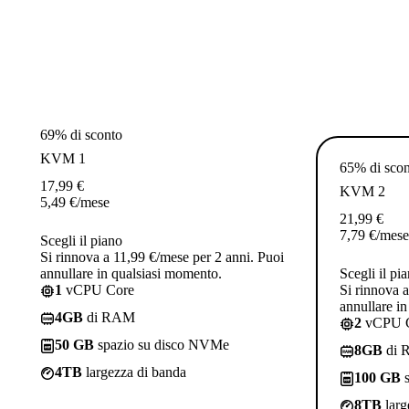
69% di sconto
KVM 1
65% di sco
17,99
€
KVM 2
5,49
€
/mese
21,99
€
7,79
€
/mese
Scegli il piano
Si rinnova a 11,99 €/mese per 2 anni. Puoi
annullare in qualsiasi momento.
Scegli il pi
1
vCPU Core
Si rinnova 
annullare i
4GB
di RAM
2
vCPU 
50 GB
spazio su disco NVMe
8GB
di 
4TB
largezza di banda
100 GB
s
8TB
larg