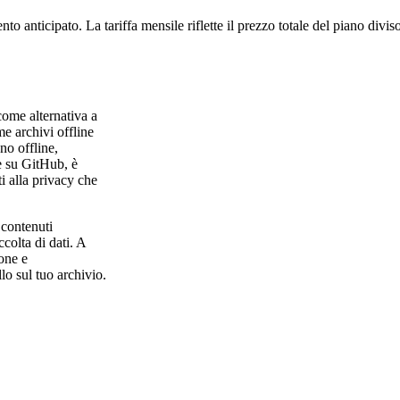
to anticipato. La tariffa mensile riflette il prezzo totale del piano divi
 come alternativa a
e archivi offline
no offline,
e su GitHub, è
ti alla privacy che
 contenuti
colta di dati. A
ione e
lo sul tuo archivio.