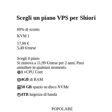
Scegli un piano VPS per Shiori
69% di sconto
KVM 1
17,99
€
5,49
€
/mese
Scegli il piano
Si rinnova a 11,99 €/mese per 2 anni. Puoi
annullare in qualsiasi momento.
1
vCPU Core
4GB
di RAM
50 GB
spazio su disco NVMe
4TB
largezza di banda
POPOLARE