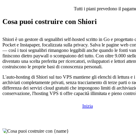
Tutti i piani prevedono il pagamen
Cosa puoi costruire con Shiori
Shiori è un gestore di segnalibri self-hosted scritto in Go e progettato
Pocket e Instapaper, focalizzata sulla privacy. Salva le pagine web com
— così i tuoi segnalibri rimangono leggibili anche quando le fonti van
finiscono dietro paywall o scompaiono del tutto. Con oltre 9.000 stell
diventato una scelta preferita per ricercatori, sviluppatori e lettori atten
costruiscono le proprie basi di conoscenza personali.
L'auto-hosting di Shiori sul tuo VPS mantiene gli elenchi di lettura e i
archiviati completamente privati, senza tracciamento di terze parti o rac
differenza dei servizi cloud gratuiti che impongono limiti di archiviaz
conservazione, l'hosting VPS ti offre capacità illimitata e pieno control
Inizia