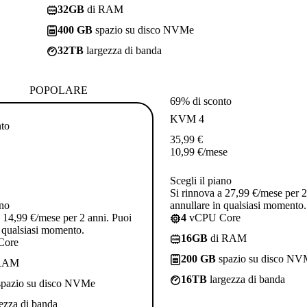
32GB
di RAM
400 GB
spazio su disco NVMe
32TB
largezza di banda
POPOLARE
69% di sconto
KVM 4
nto
35,99
€
10,99
€
/mese
Scegli il piano
Si rinnova a 27,99 €/mese per 2
ano
annullare in qualsiasi momento.
a 14,99 €/mese per 2 anni. Puoi
4
vCPU Core
n qualsiasi momento.
16GB
di RAM
Core
200 GB
spazio su disco N
RAM
16TB
largezza di banda
pazio su disco NVMe
ezza di banda