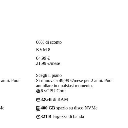
66% di sconto
KVM 8
64,99
€
21,99
€
/mese
Scegli il piano
 anni. Puoi
Si rinnova a 49,99 €/mese per 2 anni. Puoi
annullare in qualsiasi momento.
8
vCPU Core
32GB
di RAM
VMe
400 GB
spazio su disco NVMe
32TB
largezza di banda