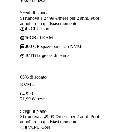
10,99
€
/mese
Scegli il piano
Si rinnova a 27,99 €/mese per 2 anni. Puoi
annullare in qualsiasi momento.
4
vCPU Core
16GB
di RAM
200 GB
spazio su disco NVMe
16TB
largezza di banda
66% di sconto
KVM 8
64,99
€
21,99
€
/mese
Scegli il piano
Si rinnova a 49,99 €/mese per 2 anni. Puoi
annullare in qualsiasi momento.
8
vCPU Core