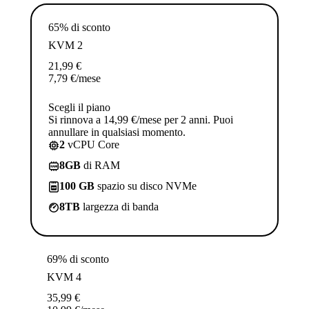
65% di sconto
KVM 2
21,99
€
7,79
€
/mese
Scegli il piano
Si rinnova a 14,99 €/mese per 2 anni. Puoi
annullare in qualsiasi momento.
2
vCPU Core
8GB
di RAM
100 GB
spazio su disco NVMe
8TB
largezza di banda
69% di sconto
KVM 4
35,99
€