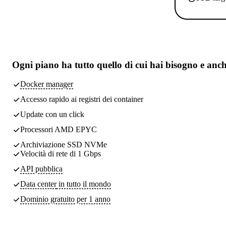
Ogni piano ha
tutto quello di cui hai bisogno
e anch
Docker manager
Accesso rapido ai registri dei container
Update con un click
Processori AMD EPYC
Archiviazione SSD NVMe
Velocità di rete di 1 Gbps
API pubblica
Data center
in tutto il mondo
Dominio gratuito per 1 anno