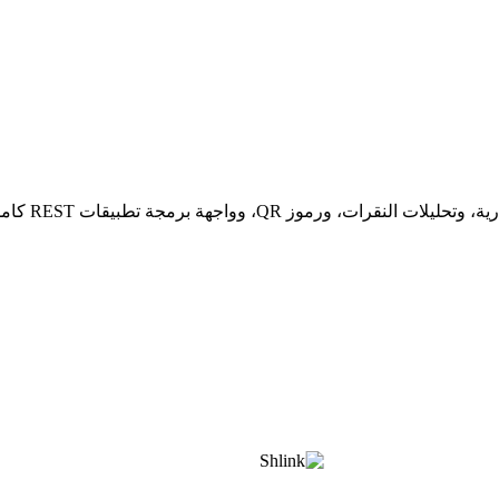
وز QR، وواجهة برمجة تطبيقات REST كاملة.