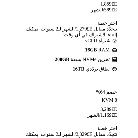
1,859
E£
E£
589
/الشهر
اختر خطة
تتجدّد مقابل E£⁦1,279⁩/الشهر لـ2 سنوات. يمكنك
إلغاء الاشتراك في أي وقت!
4
نواة vCPU
16GB
RAM
تخزين NVMe بسعة
200GB
نطاق تردّدي
16TB
خصم 64%
KVM 8
3,289
E£
E£
1,169
/الشهر
اختر خطة
تتجدّد مقابل E£⁦2,329⁩/الشهر لـ2 سنوات. يمكنك