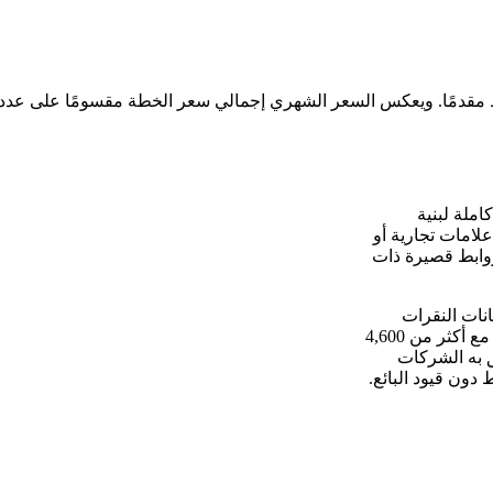
املة لبنية
لامات تجارية أو
مشاركة البيانات، يتيح لك Shlink إنشاء روابط قصيرة ذات
تراضي الخاص (VPS) تعني أن بيانات النقرات
والتحليلات وتكوينات الروابط الخاصة بك تظل تحت سيطرتك بالكامل. مع أكثر من 4,600
اط، ويثق به الشركات
دون قيود البائع.