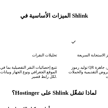
الميزات الأساسية في Shlink
تحليلات النقرات
توليد رموز QR تلقائيًا لأي رابط قصير، جاهزة
تتبع إحصائيات النقر التفصيلية بما في
عروض التقديمية والحملات
الموقع الجغرافي ونوع الجهاز وبيانات ا
لكل رابط قصير.
لماذا تشغّل Shlink على Hostinger؟