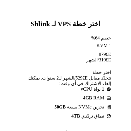
اختر خطة VPS لـ Shlink
خصم 64%
KVM 1
879
E£
E£
319
/الشهر
اختر خطة
تتجدّد مقابل E£⁦529⁩/الشهر لـ2 سنوات. يمكنك
إلغاء الاشتراك في أي وقت!
1
نواة vCPU
4GB
RAM
تخزين NVMe بسعة
50GB
نطاق تردّدي
4TB