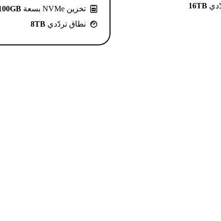
ّدي
16TB
تخزين NVMe بسعة
100GB
نطاق تردّدي
8TB