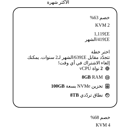
الأكثر شهرة
خصم 63%
KVM 2
1,119
E£
E£
419
/الشهر
اختر خطة
تتجدّد مقابل E£⁦639⁩/الشهر لـ2 سنوات. يمكنك
إلغاء الاشتراك في أي وقت!
2
نواة vCPU
8GB
RAM
تخزين NVMe بسعة
100GB
نطاق تردّدي
8TB
خصم 68%
KVM 4