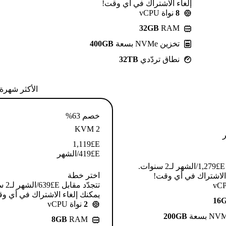
إلغاء الاشتراك في أي وقت!
8
نواة vCPU
32GB
RAM
تخزين NVMe بسعة
400GB
نطاق تردّدي
32TB
الأكثر شهرة
خصم 63%
KVM 2
1,119
E£
E£
419
/الشهر
تتجدّد مقابل E£⁦1,279⁩/الشهر لـ2 سنوات.
اختر خطة
 الاشتراك في أي وقت!
تتجدّد م
يمكنك إلغاء الاشتراك في أي و
16
2
نواة vCPU
200GB
8GB
RAM