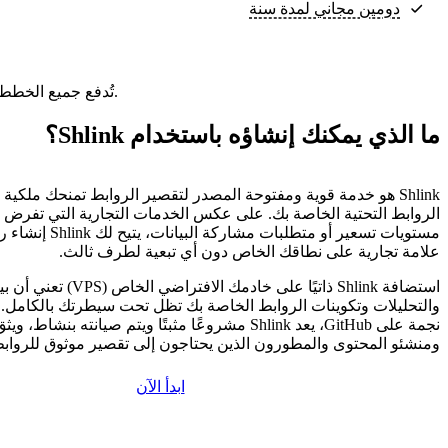
دومين مجاني لمدة سنة
تُدفع جميع الخطط مقدمًا. ويعكس السعر الشهري إجمالي سعر الخطة مقسومًا على عدد الأشهر في خطتك.
ما الذي يمكنك إنشاؤه باستخدام Shlink؟
Shlink هو خدمة قوية ومفتوحة المصدر لتقصير الروابط تمنحك ملكية ك
الروابط التحتية الخاصة بك. على عكس الخدمات التجارية التي تفرض ع
مستويات تسعير أو متطلبات 
علامة تجارية على نطاقك الخاص دون أي تبعية لطرف ثالث.
استضافة Shlink ذاتيًا على خادمك الاف
نجمة على GitHub، يعد Shlink مشروعًا مثبتًا ويتم صيانته بنش
ومنشئو المحتوى والمطورون الذين يحتاجون إلى تقصير موثوق للروابط 
ابدأ الآن