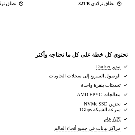
نطاق تردّدي
32TB
نطاق ترد
تحتوي كل خطة على كل ما تحتاجه وأكثر
مدير Docker
الوصول السريع إلى سجلات الحاويات
تحديثات بنقرة واحدة
معالجات AMD EPYC
تخزين NVMe SSD
سرعة الشبكة 1Gbps
API عام
مراكز بيانات
في جميع أنحاء العالم