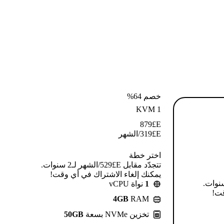
خصم 64%
KVM 1
879
E£
E£
319
/الشهر
اختر خطة
تتجدّد مقابل E£⁦529⁩/الشهر لـ2 سنوات.
يمكنك إلغاء الاشتراك في أي وقت!
قابل E£⁦639⁩/الشهر لـ2 سنوات.
1
نواة vCPU
قت!
4GB
RAM
تخزين NVMe بسعة
50GB