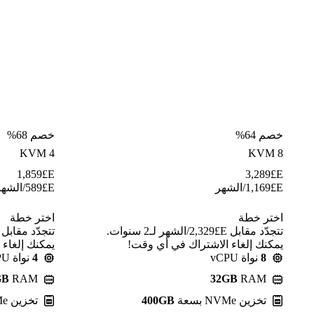
خصم 64%
خصم 68%
KVM 4
KVM 8
1,859
E£
3,289
E£
E£
1,169
/الشهر
E£
589
/الشهر
اختر خطة
اختر خطة
تتجدّد مقابل E£⁦2,329⁩/الشهر لـ2 سنوات.
يمكنك إلغاء الاشتراك في أي وقت!
يمكنك إلغاء
8
نواة vCPU
4
نواة vCPU
GB
RAM
32GB
RAM
تخزين NVMe بسعة
400GB
تخزين NVMe بسعة