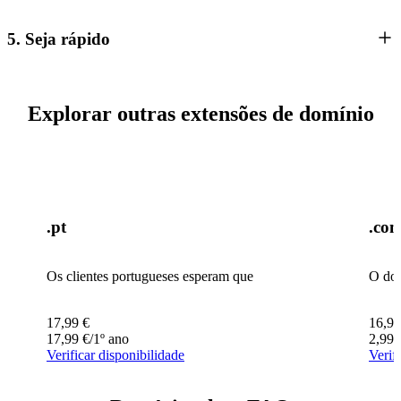
5. Seja rápido
Explorar outras extensões de domínio
.pt
.co
Os clientes portugueses esperam que
O dom
17,99
€
16,99
17,99
€
/1º ano
2,99
Verificar disponibilidade
Verif