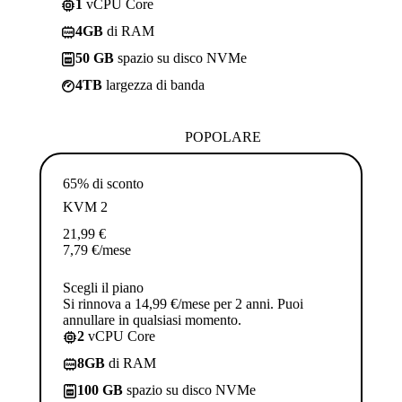
1
vCPU Core
4GB
di RAM
50 GB
spazio su disco NVMe
4TB
largezza di banda
POPOLARE
65% di sconto
KVM 2
21,99
€
7,79
€
/mese
Scegli il piano
Si rinnova a 14,99 €/mese per 2 anni. Puoi
annullare in qualsiasi momento.
2
vCPU Core
8GB
di RAM
100 GB
spazio su disco NVMe