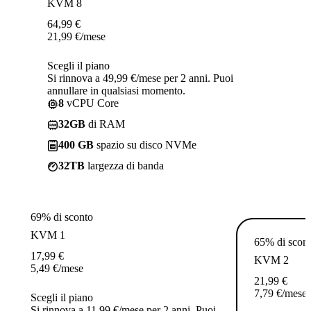
KVM 8
64,99
€
21,99
€
/mese
Scegli il piano
Si rinnova a 49,99 €/mese per 2 anni. Puoi
annullare in qualsiasi momento.
8
vCPU Core
32GB
di RAM
400 GB
spazio su disco NVMe
32TB
largezza di banda
69% di sconto
KVM 1
65% di scon
17,99
€
KVM 2
5,49
€
/mese
21,99
€
7,79
€
/mese
Scegli il piano
Si rinnova a 11,99 €/mese per 2 anni. Puoi