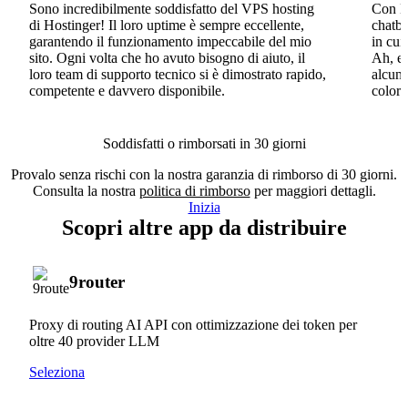
Sono incredibilmente soddisfatto del VPS hosting
Con Ho
di Hostinger! Il loro uptime è sempre eccellente,
chatbo
garantendo il funzionamento impeccabile del mio
in cui
sito. Ogni volta che ho avuto bisogno di aiuto, il
Ah, e 
loro team di supporto tecnico si è dimostrato rapido,
alcun 
competente e davvero disponibile.
coloro
Soddisfatti o rimborsati in 30 giorni
Provalo senza rischi con la nostra garanzia di rimborso di 30 giorni.
Consulta la nostra
politica di rimborso
per maggiori dettagli.
Inizia
Scopri altre app da distribuire
9router
Proxy di routing AI API con ottimizzazione dei token per
oltre 40 provider LLM
Seleziona