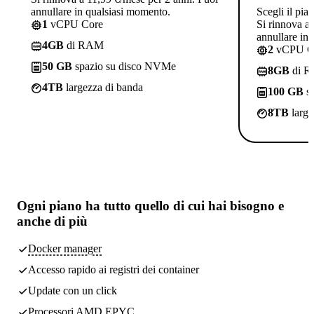
annullare in qualsiasi momento.
Scegli il pia
1
vCPU Core
Si rinnova a
annullare in
4GB
di RAM
2
vCPU C
50 GB
spazio su disco NVMe
8GB
di 
4TB
largezza di banda
100 GB
sp
8TB
large
Ogni piano ha
tutto quello di cui hai bisogno
e
anche di più
Docker manager
Accesso rapido ai registri dei container
Update con un click
Processori AMD EPYC