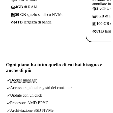
annullare in
4GB
di RAM
2
vCPU C
50 GB
spazio su disco NVMe
8GB
di 
4TB
largezza di banda
100 GB
sp
8TB
large
Ogni piano ha
tutto quello di cui hai bisogno
e
anche di più
Docker manager
Accesso rapido ai registri dei container
Update con un click
Processori AMD EPYC
Archiviazione SSD NVMe