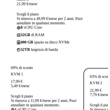
21,99
€
/mese
Scegli il piano
Si rinnova a 49,99 €/mese per 2 anni. Puoi
annullare in qualsiasi momento.
8
vCPU Core
32GB
di RAM
400 GB
spazio su disco NVMe
32TB
largezza di banda
69% di sconto
KVM 1
65% di scon
17,99
€
KVM 2
5,49
€
/mese
21,99
€
7,79
€
/mese
Scegli il piano
Si rinnova a 11,99 €/mese per 2 anni. Puoi
annullare in qualsiasi momento.
Scegli il pia
1
vCPU Core
Si rinnova a