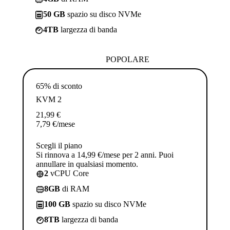
50 GB
spazio su disco NVMe
4TB
largezza di banda
POPOLARE
65% di sconto
KVM 2
21,99
€
7,79
€
/mese
Scegli il piano
Si rinnova a 14,99 €/mese per 2 anni. Puoi
annullare in qualsiasi momento.
2
vCPU Core
8GB
di RAM
100 GB
spazio su disco NVMe
8TB
largezza di banda