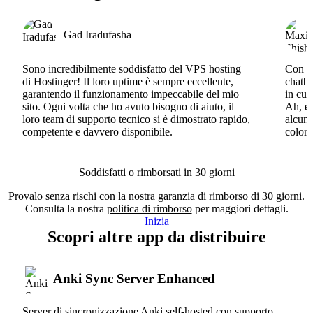
Gad Iradufasha
Sono incredibilmente soddisfatto del VPS hosting
Con Ho
di Hostinger! Il loro uptime è sempre eccellente,
chatbo
garantendo il funzionamento impeccabile del mio
in cui
sito. Ogni volta che ho avuto bisogno di aiuto, il
Ah, e 
loro team di supporto tecnico si è dimostrato rapido,
alcun 
competente e davvero disponibile.
coloro
Soddisfatti o rimborsati in 30 giorni
Provalo senza rischi con la nostra garanzia di rimborso di 30 giorni.
Consulta la nostra
politica di rimborso
per maggiori dettagli.
Inizia
Scopri altre app da distribuire
Anki Sync Server Enhanced
Server di sincronizzazione Anki self-hosted con supporto