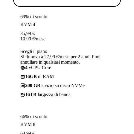
69% di sconto
KVM 4
35,99
€
10,99
€
/mese
Scegli il piano
Si rinnova a 27,99 €/mese per 2 anni. Puoi
annullare in qualsiasi momento.
4
vCPU Core
16GB
di RAM
200 GB
spazio su disco NVMe
16TB
largezza di banda
66% di sconto
KVM 8
64,99
€