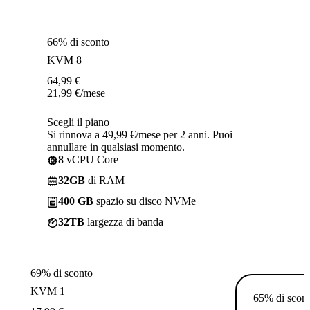
66% di sconto
KVM 8
64,99
€
21,99
€
/mese
Scegli il piano
Si rinnova a 49,99 €/mese per 2 anni. Puoi
annullare in qualsiasi momento.
8
vCPU Core
32GB
di RAM
400 GB
spazio su disco NVMe
32TB
largezza di banda
69% di sconto
KVM 1
65% di scon