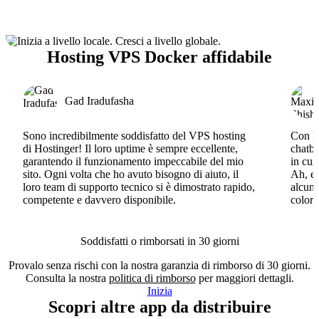
Hosting VPS Docker affidabile
Gad Iradufasha
Sono incredibilmente soddisfatto del VPS hosting
Con Ho
di Hostinger! Il loro uptime è sempre eccellente,
chatbo
garantendo il funzionamento impeccabile del mio
in cui
sito. Ogni volta che ho avuto bisogno di aiuto, il
Ah, e 
loro team di supporto tecnico si è dimostrato rapido,
alcun 
competente e davvero disponibile.
coloro
Soddisfatti o rimborsati in 30 giorni
Provalo senza rischi con la nostra garanzia di rimborso di 30 giorni.
Consulta la nostra
politica di rimborso
per maggiori dettagli.
Inizia
Scopri altre app da distribuire