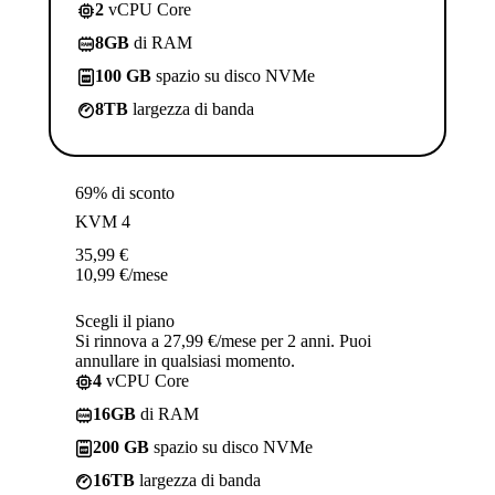
2
vCPU Core
8GB
di RAM
100 GB
spazio su disco NVMe
8TB
largezza di banda
69% di sconto
KVM 4
35,99
€
10,99
€
/mese
Scegli il piano
Si rinnova a 27,99 €/mese per 2 anni. Puoi
annullare in qualsiasi momento.
4
vCPU Core
16GB
di RAM
200 GB
spazio su disco NVMe
16TB
largezza di banda