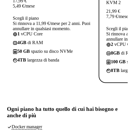
17,99
€
KVM 2
5,49
€
/mese
21,99
€
7,79
€
/mese
Scegli il piano
Si rinnova a 11,99 €/mese per 2 anni. Puoi
annullare in qualsiasi momento.
Scegli il pia
1
vCPU Core
Si rinnova a
annullare in
4GB
di RAM
2
vCPU C
50 GB
spazio su disco NVMe
8GB
di 
4TB
largezza di banda
100 GB
sp
8TB
large
Ogni piano ha
tutto quello di cui hai bisogno
e
anche di più
Docker manager