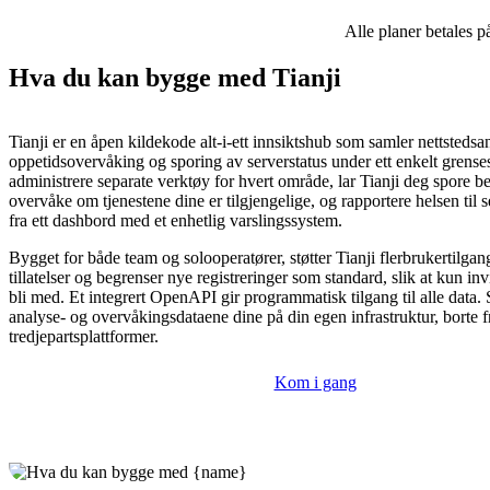
Alle planer betales p
Hva du kan bygge med Tianji
Tianji er en åpen kildekode alt-i-ett innsiktshub som samler nettstedsa
oppetidsovervåking og sporing av serverstatus under ett enkelt grensesni
administrere separate verktøy for hvert område, lar Tianji deg spore be
overvåke om tjenestene dine er tilgjengelige, og rapportere helsen til s
fra ett dashbord med et enhetlig varslingssystem.
Bygget for både team og solooperatører, støtter Tianji flerbrukertilgan
tillatelser og begrenser nye registreringer som standard, slik at kun in
bli med. Et integrert OpenAPI gir programmatisk tilgang til alle data.
analyse- og overvåkingsdataene dine på din egen infrastruktur, borte f
tredjepartsplattformer.
Kom i gang