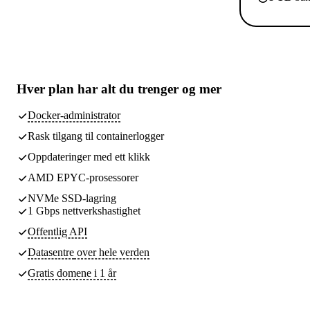
Hver plan har
alt du trenger
og mer
Docker-administrator
Rask tilgang til containerlogger
Oppdateringer med ett klikk
AMD EPYC-prosessorer
NVMe SSD-lagring
1 Gbps nettverkshastighet
Offentlig API
Datasentre
over hele verden
Gratis domene i 1 år