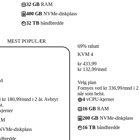
32 GB
RAM
400 GB
NVMe-diskplass
32 TB
båndbredde
MEST POPULÆR
69% rabatt
KVM 4
kr
433,99
kr
132,99
/mnd
nd
Velg plan
Fornyes ved kr 336,99/mnd i 2 
når som helst.
 kr 180,99/mnd i 2 år. Avbryt
4
vCPU-kjerner
t.
16 GB
RAM
jerner
200 GB
NVMe-diskplass
AM
16 TB
båndbredde
VMe-diskplass
dbredde