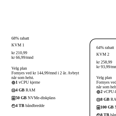
68% rabatt
KVM 1
64% rabatt
kr
210,99
KVM 2
kr
66,99
/mnd
kr
258,99
kr
93,99
/m
Velg plan
Fornyes ved kr 144,99/mnd i 2 år. Avbryt
når som helst.
Velg plan
1
vCPU kjerne
Fornyes ved
når som hels
4 GB
RAM
2
vCPU-k
50 GB
NVMe-diskplass
8 GB
R
4 TB
båndbredde
100 GB
N
8 TB
bån