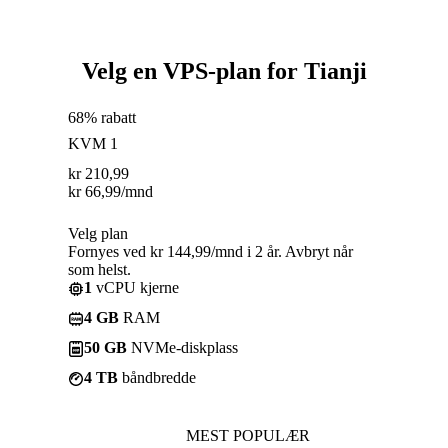
Velg en VPS-plan for Tianji
68% rabatt
KVM 1
kr
210,99
kr
66,99
/mnd
Velg plan
Fornyes ved kr 144,99/mnd i 2 år. Avbryt når
som helst.
1
vCPU kjerne
4 GB
RAM
50 GB
NVMe-diskplass
4 TB
båndbredde
MEST POPULÆR