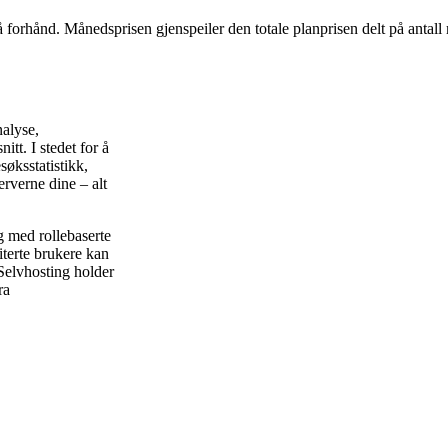
å forhånd. Månedsprisen gjenspeiler den totale planprisen delt på antall
nalyse,
tt. I stedet for å
søksstatistikk,
erverne dine – alt
g med rollebaserte
viterte brukere kan
 Selvhosting holder
ra