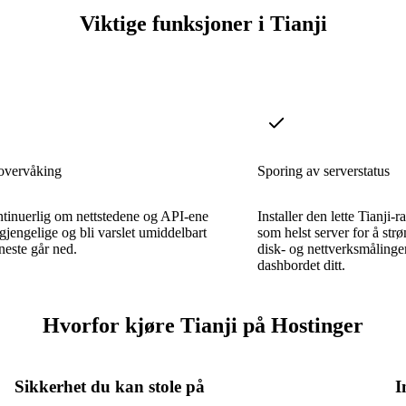
Viktige funksjoner i Tianji
overvåking
Sporing av serverstatus
tinuerlig om nettstedene og API-ene
Installer den lette Tianji-
lgjengelige og bli varslet umiddelbart
som helst server for å s
eneste går ned.
disk- og nettverksmålinger 
dashbordet ditt.
Hvorfor kjøre Tianji på Hostinger
Sikkerhet du kan stole på
I