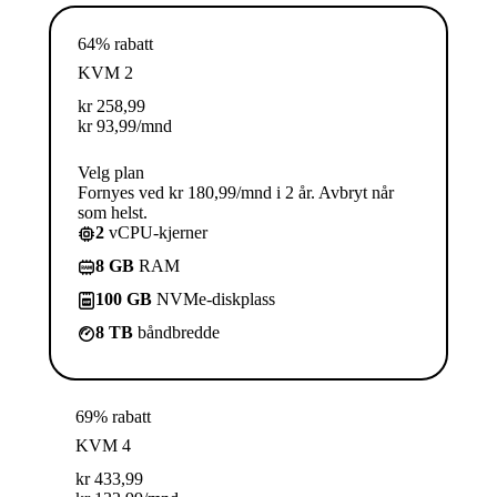
64% rabatt
KVM 2
kr
258,99
kr
93,99
/mnd
Velg plan
Fornyes ved kr 180,99/mnd i 2 år. Avbryt når
som helst.
2
vCPU-kjerner
8 GB
RAM
100 GB
NVMe-diskplass
8 TB
båndbredde
69% rabatt
KVM 4
kr
433,99