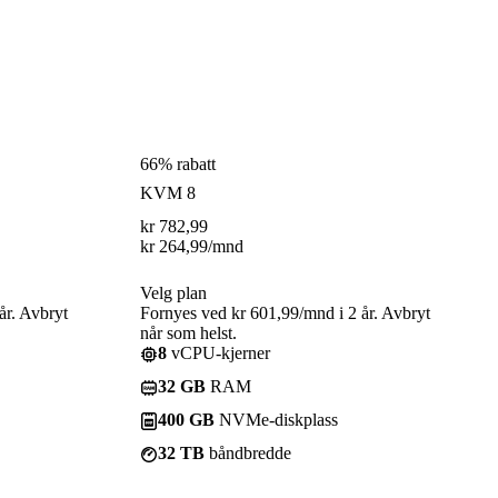
66% rabatt
KVM 8
kr
782,99
kr
264,99
/mnd
Velg plan
år. Avbryt
Fornyes ved kr 601,99/mnd i 2 år. Avbryt
når som helst.
8
vCPU-kjerner
32 GB
RAM
400 GB
NVMe-diskplass
32 TB
båndbredde