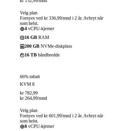
kr
132,99
/mnd
Velg plan
Fornyes ved kr 336,99/mnd i 2 år. Avbryt når
som helst.
4
vCPU-kjerner
16 GB
RAM
200 GB
NVMe-diskplass
16 TB
båndbredde
66% rabatt
KVM 8
kr
782,99
kr
264,99
/mnd
Velg plan
Fornyes ved kr 601,99/mnd i 2 år. Avbryt når
som helst.
8
vCPU-kjerner