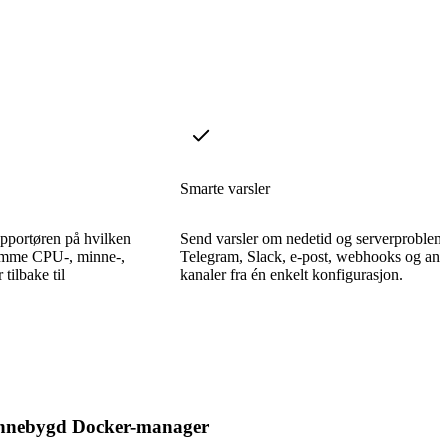
Smarte varsler
rapportøren på hvilken
Send varsler om nedetid og serverprobleme
trømme CPU-, minne-,
Telegram, Slack, e-post, webhooks og and
tilbake til
kanaler fra én enkelt konfigurasjon.
nnebygd Docker-manager