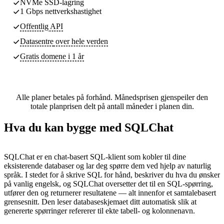
NVMe SSD-lagring
1 Gbps nettverkshastighet
Offentlig API
Datasentre
over hele verden
Gratis domene i 1 år
Alle planer betales på forhånd. Månedsprisen gjenspeiler den
totale planprisen delt på antall måneder i planen din.
Hva du kan bygge med SQLChat
SQLChat er en chat-basert SQL-klient som kobler til dine
eksisterende databaser og lar deg spørre dem ved hjelp av naturlig
språk. I stedet for å skrive SQL for hånd, beskriver du hva du ønsker
på vanlig engelsk, og SQLChat oversetter det til en SQL-spørring,
utfører den og returnerer resultatene — alt innenfor et samtalebasert
grensesnitt. Den leser databaseskjemaet ditt automatisk slik at
genererte spørringer refererer til ekte tabell- og kolonnenavn.