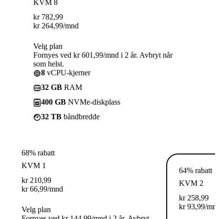
KVM 8
kr
782,99
kr
264,99
/mnd
Velg plan
Fornyes ved kr 601,99/mnd i 2 år. Avbryt når
som helst.
8
vCPU-kjerner
32 GB
RAM
400 GB
NVMe-diskplass
32 TB
båndbredde
68% rabatt
KVM 1
64% rabatt
kr
210,99
KVM 2
kr
66,99
/mnd
kr
258,99
kr
93,99
/mn
Velg plan
Fornyes ved kr 144,99/mnd i 2 år. Avbryt