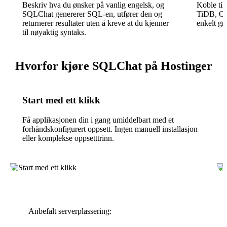
Beskriv hva du ønsker på vanlig engelsk, og
Koble ti
SQLChat genererer SQL-en, utfører den og
TiDB, Oce
returnerer resultater uten å kreve at du kjenner
enkelt gr
til nøyaktig syntaks.
Hvorfor kjøre SQLChat på Hostinger
Start med ett klikk
Få applikasjonen din i gang umiddelbart med et
forhåndskonfigurert oppsett. Ingen manuell installasjon
eller komplekse oppsetttrinn.
Anbefalt serverplassering: