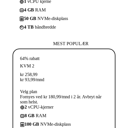
1
vCPU kjerne
4 GB
RAM
50 GB
NVMe-diskplass
4 TB
båndbredde
MEST POPULÆR
64% rabatt
KVM 2
kr
258,99
kr
93,99
/mnd
Velg plan
Fornyes ved kr 180,99/mnd i 2 år. Avbryt når
som helst.
2
vCPU-kjerner
8 GB
RAM
100 GB
NVMe-diskplass