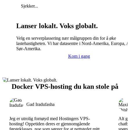
Sjekker...
Lanser lokalt. Voks globalt.
Velg en serverplassering nær målgruppen din for å øke
lastehastigheten. Vi har datasentre i Nord-Amerika, Europa, A
Sør-Amerika.
Kom i gang
Docker VPS-hosting du kan stole på
Gad Iradufasha
Jeg er utrolig fornøyd med Hostingers VPS-
Alt gå
hosting! Oppetiden deres er gjennomgående
chatbo
førsteklasses, noe som sørger for at nettstedet mitt
spørsm