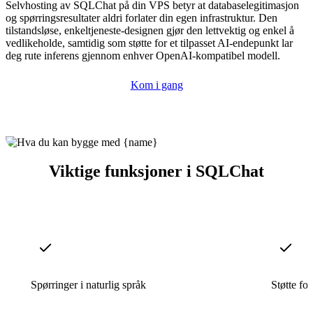
Selvhosting av SQLChat på din VPS betyr at databaselegitimasjon
og spørringsresultater aldri forlater din egen infrastruktur. Den
tilstandsløse, enkeltjeneste-designen gjør den lettvektig og enkel å
vedlikeholde, samtidig som støtte for et tilpasset AI-endepunkt lar
deg rute inferens gjennom enhver OpenAI-kompatibel modell.
Kom i gang
Viktige funksjoner i SQLChat
Spørringer i naturlig språk
Støtte for