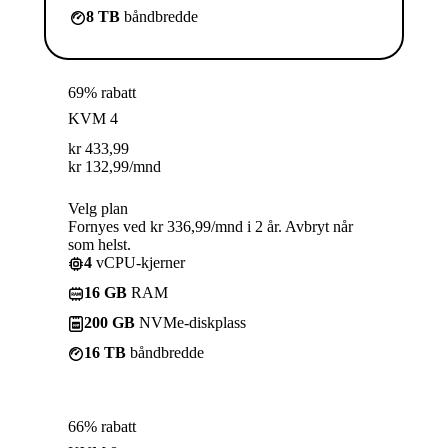
8 TB
båndbredde
69% rabatt
KVM 4
kr
433,99
kr
132,99
/mnd
Velg plan
Fornyes ved kr 336,99/mnd i 2 år. Avbryt når
som helst.
4
vCPU-kjerner
16 GB
RAM
200 GB
NVMe-diskplass
16 TB
båndbredde
66% rabatt