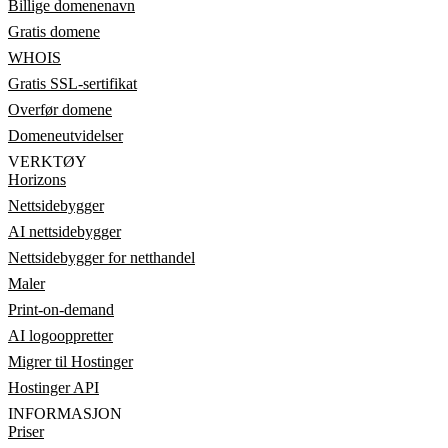
Billige domenenavn
Gratis domene
WHOIS
Gratis SSL-sertifikat
Overfør domene
Domeneutvidelser
VERKTØY
Horizons
Nettsidebygger
AI nettsidebygger
Nettsidebygger for netthandel
Maler
Print-on-demand
AI logooppretter
Migrer til Hostinger
Hostinger API
INFORMASJON
Priser