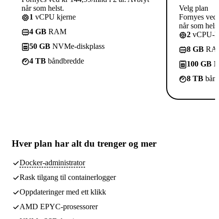
når som helst.
Velg plan
1
vCPU kjerne
Fornyes ved 
når som helst
4 GB
RAM
2
vCPU-kj
50 GB
NVMe-diskplass
8 GB
RA
4 TB
båndbredde
100 GB
N
8 TB
bånd
Hver plan har
alt du trenger
og mer
Docker-administrator
Rask tilgang til containerlogger
Oppdateringer med ett klikk
AMD EPYC-prosessorer