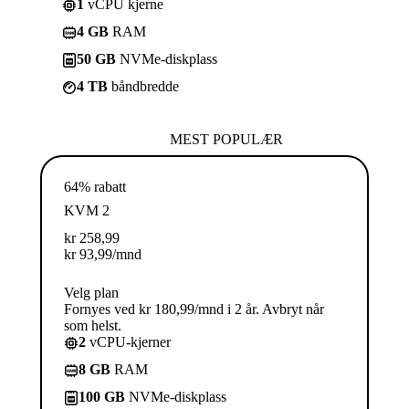
1
vCPU kjerne
4 GB
RAM
50 GB
NVMe-diskplass
4 TB
båndbredde
MEST POPULÆR
64% rabatt
KVM 2
kr
258,99
kr
93,99
/mnd
Velg plan
Fornyes ved kr 180,99/mnd i 2 år. Avbryt når
som helst.
2
vCPU-kjerner
8 GB
RAM
100 GB
NVMe-diskplass