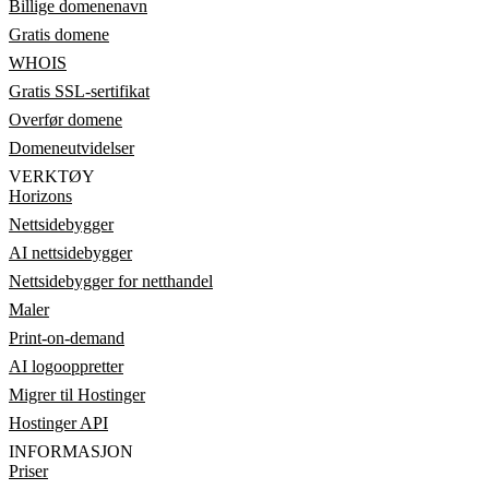
Billige domenenavn
Gratis domene
WHOIS
Gratis SSL-sertifikat
Overfør domene
Domeneutvidelser
VERKTØY
Horizons
Nettsidebygger
AI nettsidebygger
Nettsidebygger for netthandel
Maler
Print-on-demand
AI logooppretter
Migrer til Hostinger
Hostinger API
INFORMASJON
Priser