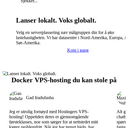
Sjekker...
Lanser lokalt. Voks globalt.
Velg en serverplassering nær målgruppen din for å øke
lastehastigheten. Vi har datasentre i Nord-Amerika, Europa, A
Sør-Amerika.
Kom i gang
Docker VPS-hosting du kan stole på
Gad Iradufasha
Jeg er utrolig fornøyd med Hostingers VPS-
Alt gå
hosting! Oppetiden deres er gjennomgående
chatbo
førsteklasses, noe som sørger for at nettstedet mitt
spørsm
kjører problemfritt. Når jeg har trengt hjelp, har
fantas