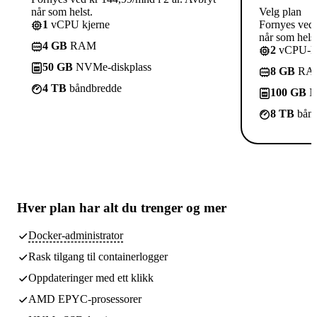
når som helst.
Velg plan
1
vCPU kjerne
Fornyes ved 
når som helst
4 GB
RAM
2
vCPU-kj
50 GB
NVMe-diskplass
8 GB
RA
4 TB
båndbredde
100 GB
N
8 TB
bånd
Hver plan har
alt du trenger
og mer
Docker-administrator
Rask tilgang til containerlogger
Oppdateringer med ett klikk
AMD EPYC-prosessorer