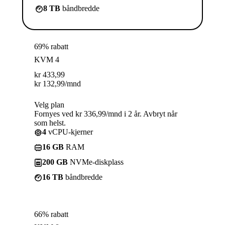
8 TB
båndbredde
69% rabatt
KVM 4
kr
433,99
kr
132,99
/mnd
Velg plan
Fornyes ved kr 336,99/mnd i 2 år. Avbryt når
som helst.
4
vCPU-kjerner
16 GB
RAM
200 GB
NVMe-diskplass
16 TB
båndbredde
66% rabatt