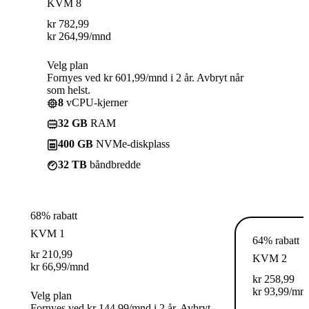
KVM 8
kr
782,99
kr
264,99
/mnd
Velg plan
Fornyes ved kr 601,99/mnd i 2 år. Avbryt når
som helst.
8
vCPU-kjerner
32 GB
RAM
400 GB
NVMe-diskplass
32 TB
båndbredde
68% rabatt
KVM 1
64% rabatt
kr
210,99
KVM 2
kr
66,99
/mnd
kr
258,99
kr
93,99
/mn
Velg plan
Fornyes ved kr 144,99/mnd i 2 år. Avbryt