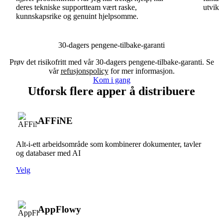
deres tekniske supportteam vært raske,
utvikl
kunnskapsrike og genuint hjelpsomme.
30-dagers pengene-tilbake-garanti
Prøv det risikofritt med vår 30-dagers pengene-tilbake-garanti. Se
vår
refusjonspolicy
for mer informasjon.
Kom i gang
Utforsk flere apper å distribuere
AFFiNE
Alt-i-ett arbeidsområde som kombinerer dokumenter, tavler
og databaser med AI
Velg
AppFlowy