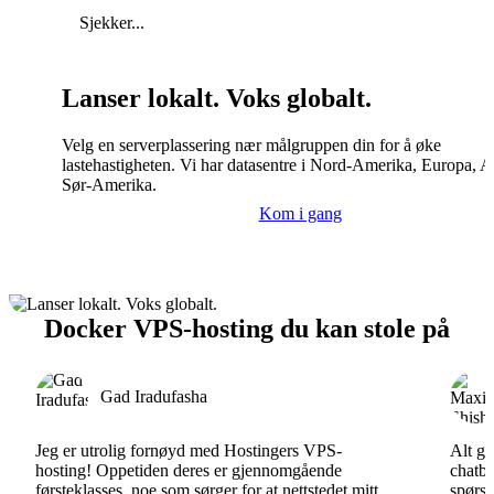
Sjekker...
Lanser lokalt. Voks globalt.
Velg en serverplassering nær målgruppen din for å øke
lastehastigheten. Vi har datasentre i Nord-Amerika, Europa, A
Sør-Amerika.
Kom i gang
Docker VPS-hosting du kan stole på
Gad Iradufasha
Jeg er utrolig fornøyd med Hostingers VPS-
Alt gå
hosting! Oppetiden deres er gjennomgående
chatbo
førsteklasses, noe som sørger for at nettstedet mitt
spørsm