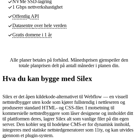
NVMe SSD-lagring
1 Gbps nettverkshastighet
Offentlig API
Datasentre
over hele verden
Gratis domene i 1 år
Alle planer betales på forhånd. Månedsprisen gjenspeiler den
totale planprisen delt på antall måneder i planen din.
Hva du kan bygge med Silex
Silex er det åpen kildekode-alternativet til Webflow — en visuell
nettstedbygger uten kode som kjører fullstendig i nettleseren og
produserer standard HTML- og CSS-filer. I motsetning til
kommersielle nettstedbyggere som låser designene og innholdet ditt
til plattformen deres, lagrer Silex alt som vanlige filer på din egen
server. Den kobler seg til hodeløse CMS-er for dynamisk innhold,
integreres med statiske nettstedgeneratorer som 11ty, og kan utvides
gjennom et plugin-system.