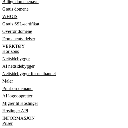
Billige domenenavn
Gratis domene
WHOIS
Gratis SSL-sertifikat
Overfør domene
Domeneutvidelser
VERKTØY
Horizons
Nettsidebygger
AI nettsidebygger
Nettsidebygger for netthandel
Maler
Print-on-demand
AI logooppretter
Migrer til Hostinger
Hostinger API
INFORMASJON
Priser