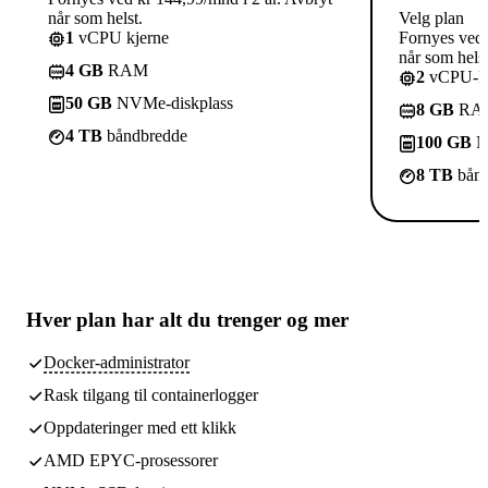
når som helst.
Velg plan
1
vCPU kjerne
Fornyes ved 
når som helst
4 GB
RAM
2
vCPU-kj
50 GB
NVMe-diskplass
8 GB
RA
4 TB
båndbredde
100 GB
N
8 TB
bånd
Hver plan har
alt du trenger
og mer
Docker-administrator
Rask tilgang til containerlogger
Oppdateringer med ett klikk
AMD EPYC-prosessorer