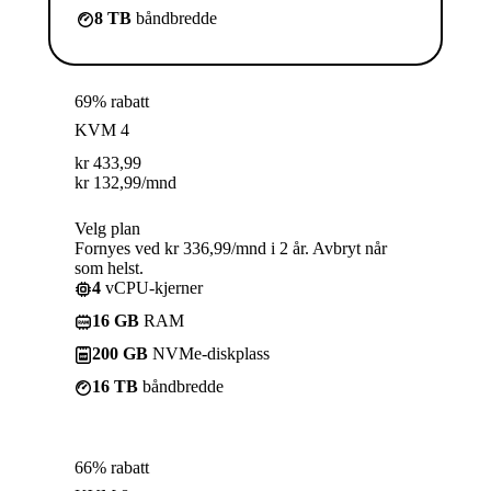
8 TB
båndbredde
69% rabatt
KVM 4
kr
433,99
kr
132,99
/mnd
Velg plan
Fornyes ved kr 336,99/mnd i 2 år. Avbryt når
som helst.
4
vCPU-kjerner
16 GB
RAM
200 GB
NVMe-diskplass
16 TB
båndbredde
66% rabatt