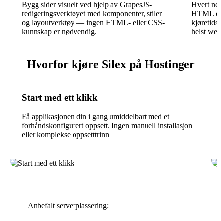
Bygg sider visuelt ved hjelp av GrapesJS-
Hvert net
redigeringsverktøyet med komponenter, stiler
HTML og
og layoutverktøy — ingen HTML- eller CSS-
kjøretids
kunnskap er nødvendig.
helst web
Hvorfor kjøre Silex på Hostinger
Start med ett klikk
Få applikasjonen din i gang umiddelbart med et
forhåndskonfigurert oppsett. Ingen manuell installasjon
eller komplekse oppsetttrinn.
Anbefalt serverplassering: