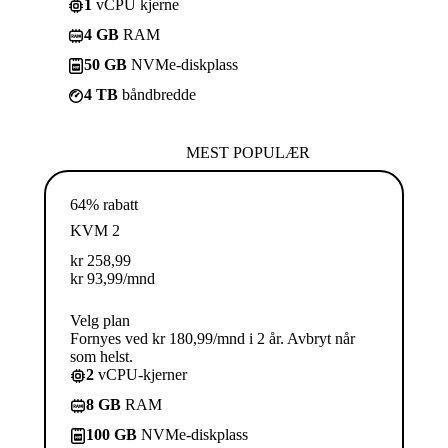
1
vCPU kjerne
4 GB
RAM
50 GB
NVMe-diskplass
4 TB
båndbredde
MEST POPULÆR
64% rabatt
KVM 2
kr
258,99
kr
93,99
/mnd
Velg plan
Fornyes ved kr 180,99/mnd i 2 år. Avbryt når
som helst.
2
vCPU-kjerner
8 GB
RAM
100 GB
NVMe-diskplass