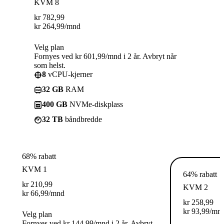
KVM 8
kr
782,99
kr
264,99
/mnd
Velg plan
Fornyes ved kr 601,99/mnd i 2 år. Avbryt når
som helst.
8
vCPU-kjerner
32 GB
RAM
400 GB
NVMe-diskplass
32 TB
båndbredde
68% rabatt
KVM 1
64% rabatt
kr
210,99
KVM 2
kr
66,99
/mnd
kr
258,99
kr
93,99
/mn
Velg plan
Fornyes ved kr 144,99/mnd i 2 år. Avbryt