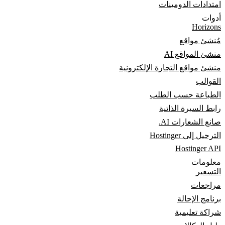
امتدادات الدومينات
أدوات
Horizons
مُنشئ مواقع
منشئ المواقع AI
منشئ مواقع التجارة الإلكترونية
القوالب
الطباعة حسب الطلب
رابط السيرة الذاتية
صانع الشعارات AI.
الترحيل إلى Hostinger
Hostinger API
معلومات
التسعير
مراجعات
برنامج الإحالة
شراكة تعليمية