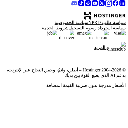
سياسة طلب NPRD
سياسة الخصوصية
سياسة استرداد رسوم التسجيل
شروط الخدمة
و المزيد
© 2004-2026 Hostinger – أطلِق، وانمُ، وحقق النجاح عبر الإنترنت،
بدعم AI الذي يضع القوة بين يديك.
الأسعار مدرجة بدون ضريبة القيمة المضافة
نحن نولي أهمية قصوى لخصوصيتك
يستخدم هذا الموقع ملفات تعريف الارتباط الضرورية لعمل الموقع
بشكل صحيح ولتجميع بيانات حول كيفية تفاعلك معه، وكذلك
لأغراض تسويقية. بقبولك، فإنك توافق على استخدام ملفات تعريف