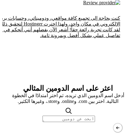
كنت بحاجة إلى تجميع كافة مواقعي، ودوميناتي، وحسابات بري
الإلكتروني في مكان واحد، ولهذا اخترت Hostinger لتحقيق ذ
لقد كانت تجربة رائعة حقاً! أشعر الآن بفضلهم أنني أتحكم في ك
تفاصيل عملي بشكل أفضل وبمرونة تامة.
اعثر على اسم الدومين المثالي
أدخل اسم الدومين الذي تريده، ثم اختر امتدادًا في الخطوة
التالية. اختر بين com. وonline. وstore.، وغيرها الكثير.