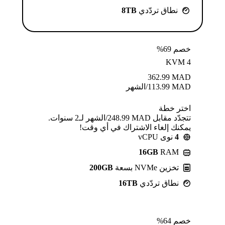
نطاق تردّدي
8TB
خصم 69%
KVM 4
362.99
MAD
MAD
113.99
/الشهر
اختر خطة
تتجدّد مقابل MAD ⁦248.99⁩/الشهر لـ2 سنوات.
يمكنك إلغاء الاشتراك في أي وقت!
4
نوى vCPU
16GB
RAM
تخزين NVMe بسعة
200GB
نطاق تردّدي
16TB
خصم 64%