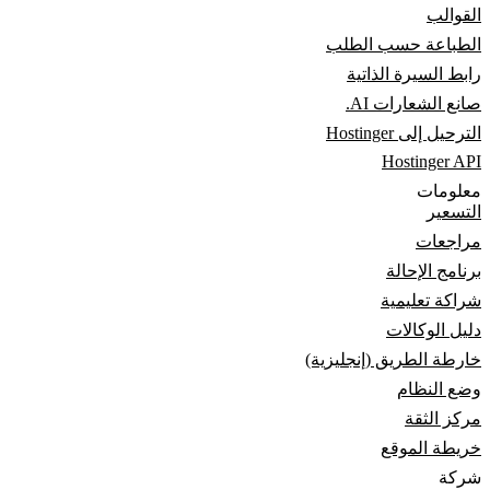
القوالب
الطباعة حسب الطلب
رابط السيرة الذاتية
صانع الشعارات AI.
الترحيل إلى Hostinger
Hostinger API
معلومات
التسعير
مراجعات
برنامج الإحالة
شراكة تعليمية
دليل الوكالات
خارطة الطريق (إنجليزية)
وضع النظام
مركز الثقة
خريطة الموقع
شركة