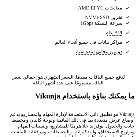
معالجات AMD EPYC
تخزين NVMe SSD
سرعة الشبكة 1Gbps
API عام
مراكز بيانات
في جميع أنحاء العالم
دومين مجاني لمدة سنة
تُدفع جميع الباقات مقدمًا. السعر الشهري هو إجمالي سعر
الباقة مقسومًا على عدد أشهر الباقة.
ما يمكنك بناؤه باستخدام Vikunja
Vikunja هو تطبيق ذاتي الاستضافة لإدارة المهام والمشاريع يدعم
أوضاع عرض متعددة بما في ذلك القائمة ولوحة كانبان ومخطط
جانت والجدول. يوفر تداخلًا هرميًا للمشاريع، وتعيينات المهام،
وتواريخ الاستحقاق، والتذكيرات، والتصنيفات، ومرفقات الملفات