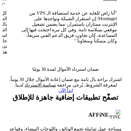
"أنا راض للغاية عن خدمة استضافة الـ VPS من
Hostinger! إن استقرار الشبكة وتواجدها على
الدع
الإنترنت ممتازان باستمرار، مما يضمن تشغيل
بالذ
موقعي بسلاسة تامة. وفي كل مرة احتجت فيها إلى
الدع
المساعدة، كان تجاوب فريق الدعم الفني سريعاً،
وكان متمكناً ومتعاوناً."
خارق
تذبذ
هذا 
ضمان استرداد الأموال لمدة 30 يومًا
اشترك براحة بال تامة مع ضمان إعادة الأموال خلال 30 يوماً.
لمعرفة الشروط، يُرجى مراجعة
سياسة الاسترداد
لدينا.
ابدأ الآن
تصفّح تطبيقات إضافية جاهزة للإطلاق
AFFiNE
مساحة عمل شاملة تجمع الوثائق، واللوحات البيضاء، وقواعد