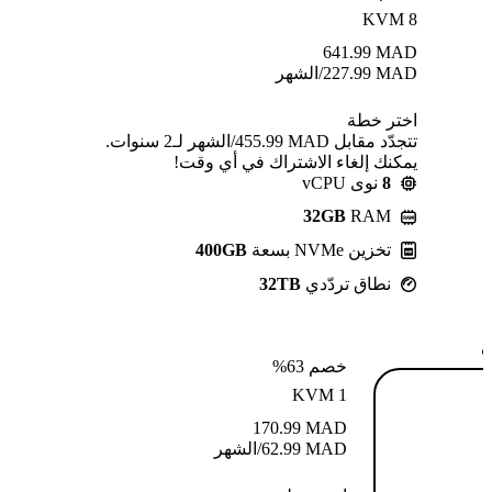
KVM 8
641.99
MAD
MAD
227.99
/الشهر
اختر خطة
تتجدّد مقابل MAD ⁦455.99⁩/الشهر لـ2 سنوات.
يمكنك إلغاء الاشتراك في أي وقت!
8
نوى vCPU
32GB
RAM
تخزين NVMe بسعة
400GB
نطاق تردّدي
32TB
ة
خصم 63%
KVM 1
170.99
MAD
MAD
62.99
/الشهر