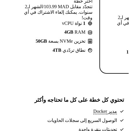
اختر خطة
تتجدّد مقابل MAD ⁦103.99⁩/الشهر لـ2
سنوات. يمكنك إلغاء الاشتراك في أي
تتجدّد مقابل MAD ⁦124.99⁩/الشهر لـ2
وقت!
 في أي
1
نواة vCPU
4GB
RAM
تخزين NVMe بسعة
50GB
نطاق تردّدي
4TB
1
تحتوي كل خطة على كل ما تحتاجه وأكثر
مدير Docker
الوصول السريع إلى سجلات الحاويات
تحديثات بنقرة واحدة