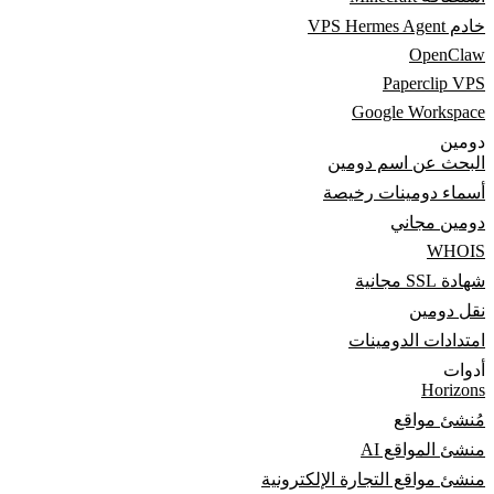
خادم VPS Hermes Agent
OpenClaw
Paperclip VPS
Google Workspace
دومين
البحث عن اسم دومين
أسماء دومينات رخيصة
دومين مجاني
WHOIS
شهادة SSL مجانية
نقل دومين
امتدادات الدومينات
أدوات
Horizons
مُنشئ مواقع
منشئ المواقع AI
منشئ مواقع التجارة الإلكترونية