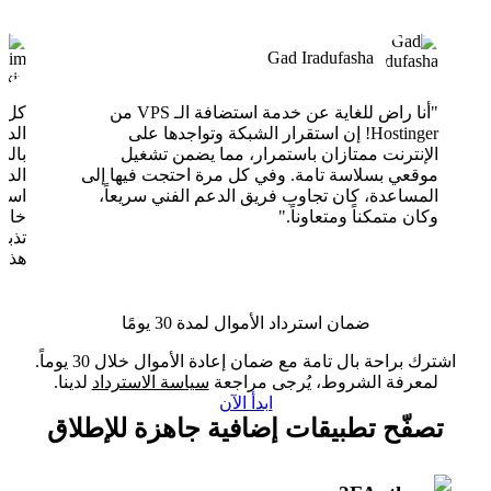
Gad Iradufasha
"أنا راض للغاية عن خدمة استضافة الـ VPS من
Hostinger! إن استقرار الشبكة وتواجدها على
الدع
الإنترنت ممتازان باستمرار، مما يضمن تشغيل
بالذ
موقعي بسلاسة تامة. وفي كل مرة احتجت فيها إلى
الدع
المساعدة، كان تجاوب فريق الدعم الفني سريعاً،
وكان متمكناً ومتعاوناً."
خارق
تذبذ
هذا 
ضمان استرداد الأموال لمدة 30 يومًا
اشترك براحة بال تامة مع ضمان إعادة الأموال خلال 30 يوماً.
لمعرفة الشروط، يُرجى مراجعة
سياسة الاسترداد
لدينا.
ابدأ الآن
تصفّح تطبيقات إضافية جاهزة للإطلاق