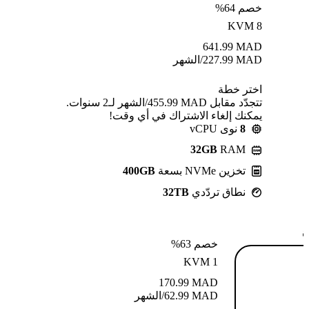
خصم 64%
KVM 8
641.99
MAD
MAD
227.99
/الشهر
اختر خطة
تتجدّد مقابل MAD ⁦455.99⁩/الشهر لـ2 سنوات.
يمكنك إلغاء الاشتراك في أي وقت!
8
نوى vCPU
32GB
RAM
تخزين NVMe بسعة
400GB
نطاق تردّدي
32TB
ة
خصم 63%
KVM 1
170.99
MAD
MAD
62.99
/الشهر