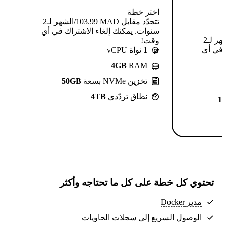
اختر خطة
تتجدّد مقابل MAD ⁦103.99⁩/الشهر لـ2
سنوات. يمكنك إلغاء الاشتراك في أي
تتجدّد مقابل MAD ⁦124.99⁩/الشهر لـ2
وقت!
 في أي
1
نواة vCPU
4GB
RAM
تخزين NVMe بسعة
50GB
نطاق تردّدي
4TB
1
تحتوي كل خطة على كل ما تحتاجه وأكثر
مدير Docker
الوصول السريع إلى سجلات الحاويات