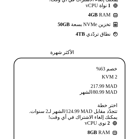
1
نواة vCPU
4GB
RAM
تخزين NVMe بسعة
50GB
نطاق تردّدي
4TB
الأكثر شهرة
خصم 63%
KVM 2
217.99
MAD
MAD
80.99
/الشهر
اختر خطة
تتجدّد مقابل MAD ⁦124.99⁩/الشهر لـ2 سنوات.
يمكنك إلغاء الاشتراك في أي وقت!
2
نوى vCPU
8GB
RAM