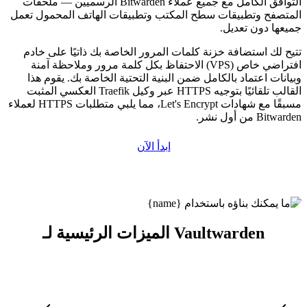
التوافق الكامل مع جميع عملاء Bitwarden الرسميين — ملحقات
المتصفح وتطبيقات سطح المكتب وتطبيقات الهاتف المحمول تعمل
جميعها دون تعديل.
تتيح لك استضافة خزنة كلمات المرور الخاصة بك ذاتيًا على خادم
افتراضي خاص (VPS) الاحتفاظ بكل كلمة مرور وملاحظة آمنة
وبيانات اعتماد بالكامل ضمن البنية التحتية الخاصة بك. يقوم هذا
القالب تلقائيًا بتوجيه HTTPS عبر وكيل Traefik العكسي المثبت
مسبقًا مع شهادات Let's Encrypt، مما يلبي متطلبات HTTPS لعملاء
Bitwarden من أول نشر.
ابدأ الآن
الميزات الرئيسية لـ Vaultwarden