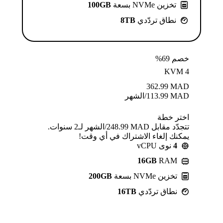
تخزين NVMe بسعة
100GB
نطاق تردّدي
8TB
خصم 69%
KVM 4
362.99
MAD
MAD
113.99
/الشهر
اختر خطة
تتجدّد مقابل MAD ⁦248.99⁩/الشهر لـ2 سنوات.
يمكنك إلغاء الاشتراك في أي وقت!
4
نوى vCPU
16GB
RAM
تخزين NVMe بسعة
200GB
نطاق تردّدي
16TB