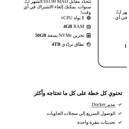
تتجدّد مقابل MAD ⁦103.99⁩/الشهر لـ2
سنوات. يمكنك إلغاء الاشتراك في أي
تتجدّد مقابل MAD ⁦124.99⁩/الشهر لـ2
وقت!
 في أي
1
نواة vCPU
4GB
RAM
تخزين NVMe بسعة
50GB
نطاق تردّدي
4TB
1
تحتوي كل خطة على كل ما تحتاجه وأكثر
مدير Docker
الوصول السريع إلى سجلات الحاويات
تحديثات بنقرة واحدة