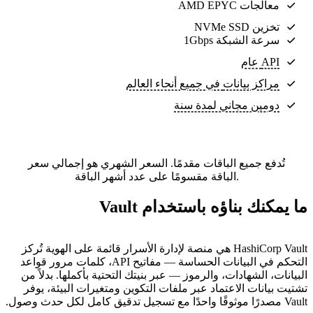
معالجات AMD EPYC
تخزين NVMe SSD
سرعة الشبكة 1Gbps
API عام
مراكز بيانات
في جميع أنحاء العالم
دومين مجاني لمدة سنة
تُدفع جميع الباقات مقدمًا. السعر الشهري هو إجمالي سعر
الباقة مقسومًا على عدد أشهر الباقة.
ما يمكنك بناؤه باستخدام Vault
HashiCorp Vault هي منصة لإدارة الأسرار قائمة على الهوية تُركز
التحكم في البيانات الحساسة — مفاتيح API، كلمات مرور قواعد
البيانات، الشهادات، والرموز — عبر بنيتك التحتية بأكملها. بدلاً من
تشتيت بيانات الاعتماد عبر ملفات التكوين ومتغيرات البيئة، يوفر
Vault مصدرًا موثوقًا واحدًا مع تسجيل تدقيق كامل لكل حدث وصول.