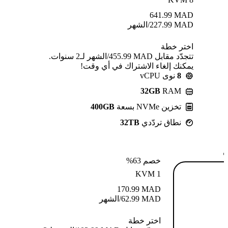
641.99
MAD
MAD
227.99
/الشهر
اختر خطة
تتجدّد مقابل MAD ⁦455.99⁩/الشهر لـ2 سنوات.
يمكنك إلغاء الاشتراك في أي وقت!
8
نوى vCPU
32GB
RAM
تخزين NVMe بسعة
400GB
نطاق تردّدي
32TB
ة
خصم 63%
KVM 1
170.99
MAD
MAD
62.99
/الشهر
اختر خطة