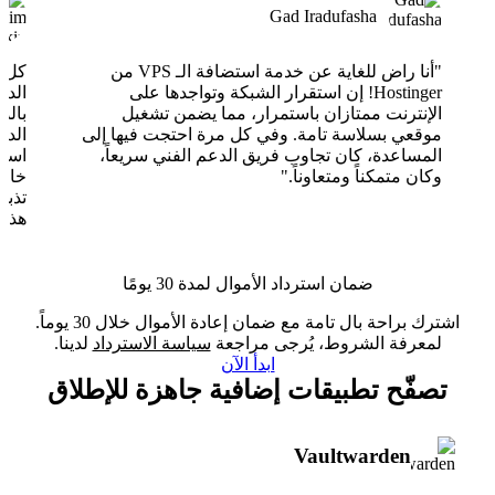
Gad Iradufasha
"أنا راض للغاية عن خدمة استضافة الـ VPS من
Hostinger! إن استقرار الشبكة وتواجدها على
الدع
الإنترنت ممتازان باستمرار، مما يضمن تشغيل
بالذ
موقعي بسلاسة تامة. وفي كل مرة احتجت فيها إلى
الدع
المساعدة، كان تجاوب فريق الدعم الفني سريعاً،
وكان متمكناً ومتعاوناً."
خارق
تذبذ
هذا 
ضمان استرداد الأموال لمدة 30 يومًا
اشترك براحة بال تامة مع ضمان إعادة الأموال خلال 30 يوماً.
لمعرفة الشروط، يُرجى مراجعة
سياسة الاسترداد
لدينا.
ابدأ الآن
تصفّح تطبيقات إضافية جاهزة للإطلاق
Vaultwarden