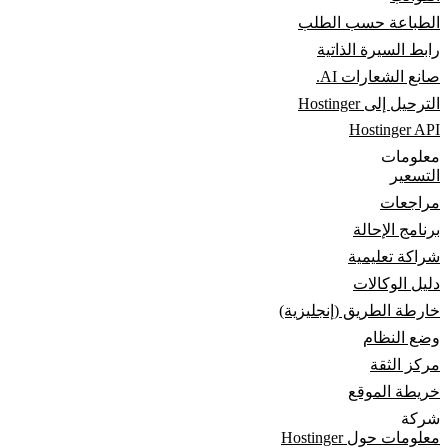
الطباعة حسب الطلب
رابط السيرة الذاتية
صانع الشعارات AI.
الترحيل إلى Hostinger
Hostinger API
معلومات
التسعير
مراجعات
برنامج الإحالة
شراكة تعليمية
دليل الوكالات
خارطة الطريق (إنجليزية)
وضع النظام
مركز الثقة
خريطة الموقع
شركة
معلومات حول Hostinger