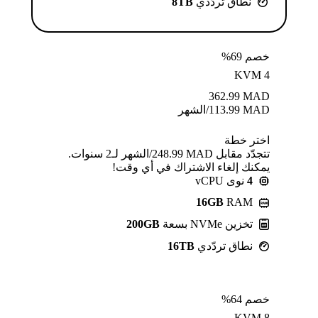
نطاق تردّدي
8TB
خصم 69%
KVM 4
362.99
MAD
MAD
113.99
/الشهر
اختر خطة
تتجدّد مقابل MAD ⁦248.99⁩/الشهر لـ2 سنوات.
يمكنك إلغاء الاشتراك في أي وقت!
4
نوى vCPU
16GB
RAM
تخزين NVMe بسعة
200GB
نطاق تردّدي
16TB
خصم 64%
KVM 8