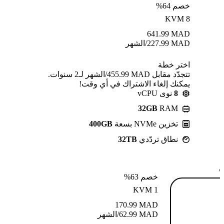
خصم 64%
KVM 8
641.99
MAD
MAD
227.99
/الشهر
اختر خطة
تتجدّد مقابل MAD ⁦455.99⁩/الشهر لـ2 سنوات.
يمكنك إلغاء الاشتراك في أي وقت!
8
نوى vCPU
32GB
RAM
تخزين NVMe بسعة
400GB
نطاق تردّدي
32TB
ة
خصم 63%
KVM 1
170.99
MAD
MAD
62.99
/الشهر