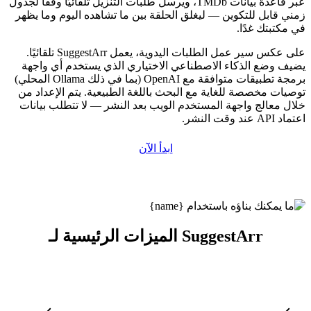
عبر قاعدة بيانات TMDb، ويرسل طلبات التنزيل تلقائيًا وفقًا لجدول
زمني قابل للتكوين — ليغلق الحلقة بين ما تشاهده اليوم وما يظهر
في مكتبتك غدًا.
على عكس سير عمل الطلبات اليدوية، يعمل SuggestArr تلقائيًا.
يضيف وضع الذكاء الاصطناعي الاختياري الذي يستخدم أي واجهة
برمجة تطبيقات متوافقة مع OpenAI (بما في ذلك Ollama المحلي)
توصيات مخصصة للغاية مع البحث باللغة الطبيعية. يتم الإعداد من
خلال معالج واجهة المستخدم الويب بعد النشر — لا تتطلب بيانات
اعتماد API عند وقت النشر.
ابدأ الآن
الميزات الرئيسية لـ SuggestArr