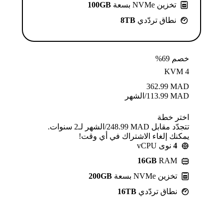
تخزين NVMe بسعة
100GB
نطاق تردّدي
8TB
خصم 69%
KVM 4
362.99
MAD
MAD
113.99
/الشهر
اختر خطة
تتجدّد مقابل MAD ⁦248.99⁩/الشهر لـ2 سنوات.
يمكنك إلغاء الاشتراك في أي وقت!
4
نوى vCPU
16GB
RAM
تخزين NVMe بسعة
200GB
نطاق تردّدي
16TB