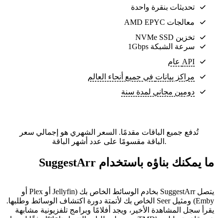
تحديثات بنقرة واحدة
معالجات AMD EPYC
تخزين NVMe SSD
سرعة الشبكة 1Gbps
API عام
مراكز بيانات
في جميع أنحاء العالم
دومين مجاني لمدة سنة
تُدفع جميع الباقات مقدمًا. السعر الشهري هو إجمالي سعر
الباقة مقسومًا على عدد أشهر الباقة.
ما يمكنك بناؤه باستخدام SuggestArr
يتصل SuggestArr بخادم الوسائط الخاص بك (Jellyfin أو Plex أو
Emby) ومثيل Seer الخاص بك لأتمتة دورة اكتشاف الوسائط وطلبها.
يقرأ سجل المشاهدة الأخير، ويجد أفلامًا وبرامج تلفزيونية مشابهة