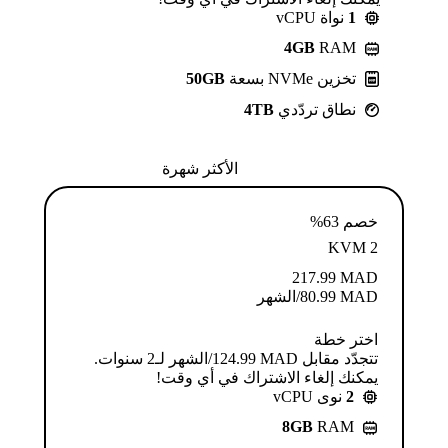
1
نواة vCPU
4GB
RAM
تخزين NVMe بسعة
50GB
نطاق تردّدي
4TB
الأكثر شهرة
خصم 63%
KVM 2
217.99
MAD
MAD
80.99
/الشهر
اختر خطة
تتجدّد مقابل MAD ⁦124.99⁩/الشهر لـ2 سنوات.
يمكنك إلغاء الاشتراك في أي وقت!
2
نوى vCPU
8GB
RAM