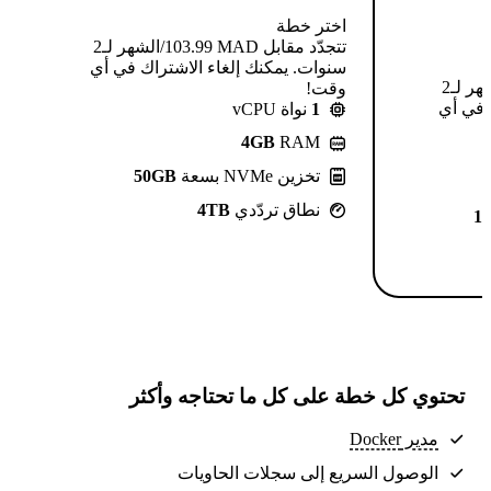
اختر خطة
تتجدّد مقابل MAD ⁦103.99⁩/الشهر لـ2
سنوات. يمكنك إلغاء الاشتراك في أي
تتجدّد مقابل MAD ⁦124.99⁩/الشهر لـ2
وقت!
 في أي
1
نواة vCPU
4GB
RAM
تخزين NVMe بسعة
50GB
نطاق تردّدي
4TB
1
تحتوي كل خطة على كل ما تحتاجه وأكثر
مدير Docker
الوصول السريع إلى سجلات الحاويات