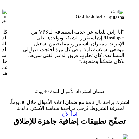
Gad Iradufasha
"أنا راض للغاية عن خدمة استضافة الـ VPS من
Hostinger! إن استقرار الشبكة وتواجدها على
الدع
الإنترنت ممتازان باستمرار، مما يضمن تشغيل
بالذ
موقعي بسلاسة تامة. وفي كل مرة احتجت فيها إلى
الدع
المساعدة، كان تجاوب فريق الدعم الفني سريعاً،
وكان متمكناً ومتعاوناً."
خارق
تذبذ
هذا 
ضمان استرداد الأموال لمدة 30 يومًا
اشترك براحة بال تامة مع ضمان إعادة الأموال خلال 30 يوماً.
لمعرفة الشروط، يُرجى مراجعة
سياسة الاسترداد
لدينا.
ابدأ الآن
تصفّح تطبيقات إضافية جاهزة للإطلاق