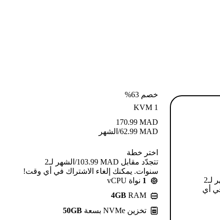
خصم 63%
KVM 1
170.99
MAD
MAD
62.99
/الشهر
اختر خطة
تتجدّد مقابل MAD ⁦103.99⁩/الشهر لـ2
سنوات. يمكنك إلغاء الاشتراك في أي وقت!
تتجدّد مقابل MAD ⁦124.99⁩/الشهر لـ2
1
نواة vCPU
في أي
4GB
RAM
تخزين NVMe بسعة
50GB