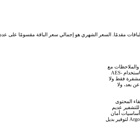
ات والملاحظات مع
تشفير شامل. يتم تشفير الملفات والملاحظات بالكامل في المتصفح باستخدام AES-
 المشفرة فقط ولا
ن بعد، ولا
ة SkySend ذاتيًا على خادمك الافتراضي الخاص (VPS) بقاء المحتوى
لتشفير عديم
رفة. مستوحاة من Mozilla Send و PrivateBin، تستخدم SkySend أساسيات أمان
حديثة مثل اشتقاق المفتاح HKDF-SHA256 وحماية كلمة المرور Argon2id لتوفير بديل