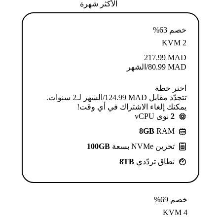
الأكثر شهرة
خصم 63%
KVM 2
217.99
MAD
MAD
80.99
/الشهر
اختر خطة
تتجدّد مقابل MAD ⁦124.99⁩/الشهر لـ2 سنوات.
يمكنك إلغاء الاشتراك في أي وقت!
2
نوى vCPU
8GB
RAM
تخزين NVMe بسعة
100GB
نطاق تردّدي
8TB
خصم 69%
KVM 4