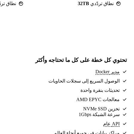
نطاق تردّدي
32TB
نطاق ترد
تحتوي كل خطة على كل ما تحتاجه وأكثر
مدير Docker
الوصول السريع إلى سجلات الحاويات
تحديثات بنقرة واحدة
معالجات AMD EPYC
تخزين NVMe SSD
سرعة الشبكة 1Gbps
API عام
مراكز بيانات
في جميع أنحاء العالم