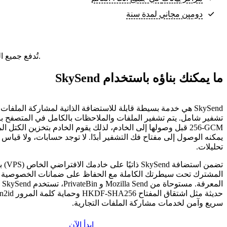
دومين مجاني لمدة سنة
تُدفع جميع الباقات مقدمًا. السعر الشهري هو إجمالي سعر الباقة مقسومًا على عدد أشهر الباقة.
ما يمكنك بناؤه باستخدام SkySend
SkySend هي خدمة بسيطة قابلة للاستضافة الذاتية لمشاركة الملف
256-GCM قبل وصولها إلى الخادم، لذلك يقوم الخادم بتخزين الكتل
يمكنه الوصول إلى مفتاح فك التشفير أبدًا. لا توجد حسابات، ولا قياس ع
تحليلات.
تضمن استضاف
المشترك تحت سيطرتك الكاملة مع الحفاظ على ضمانات الخصوصية ل
المع
سريع وآمن لخدمات مشاركة الملفات التجارية.
ابدأ الآن