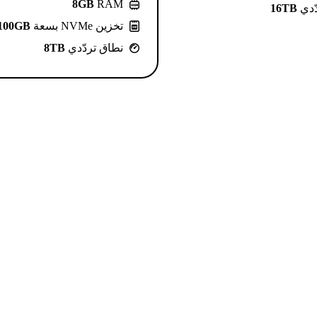
8GB
RAM
ّدي
16TB
تخزين NVMe بسعة
100GB
نطاق تردّدي
8TB