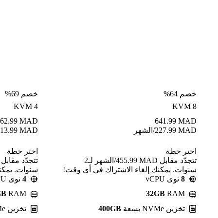
خصم 64%
خصم 69%
KVM 4
KVM 8
62.99
MAD
641.99
MAD
MAD
227.99
/الشهر
MAD
13.99
اختر خطة
اختر خطة
تتجدّد مقابل MAD ⁦455.99⁩/الشهر لـ2
سنوات. يمكنك إلغاء الاشتراك في أي وقت!
سنوات. يمكن
8
نوى vCPU
4
نوى vCPU
GB
RAM
32GB
RAM
تخزين NVMe بسعة
400GB
تخزين NVMe بسعة