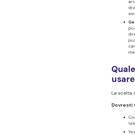
arc
div
sma
Ge
poc
dir
puo
car
mes
Quale
usare
La scelta 
Dovresti 
Con
tel
Vuo