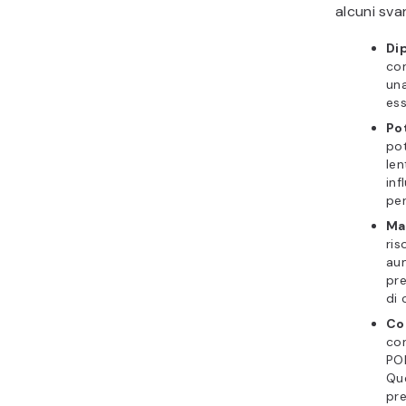
alcuni sva
Di
con
una
ess
Po
pot
len
inf
per
Mag
ris
aum
pre
di 
Co
con
POP
Que
pre