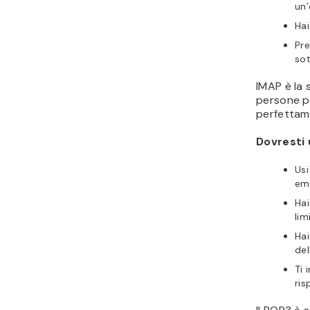
un’
Hai
Pre
sot
IMAP è la 
persone pe
perfettame
Dovresti 
Usi
ema
Hai
lim
Hai
del
Ti 
ris