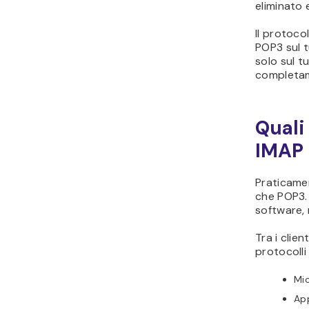
eliminato 
Il protocol
POP3 sul t
solo sul tu
completam
Quali
IMAP 
Praticamen
che POP3. 
software, 
Tra i clie
protocolli
Mi
App