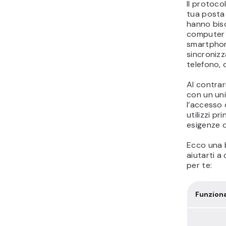
Il protoco
tua posta 
hanno biso
computer i
smartphone
sincronizz
telefono, 
Al contrar
con un uni
l’accesso 
utilizzi p
esigenze d
Ecco una b
aiutarti a
per te:
Funziona