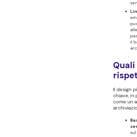
sem
Lim
ema
puo
all
pas
il 
arc
Quali
rispe
Il design 
chiave, in
come un ac
archiviazi
Bas
se
sul