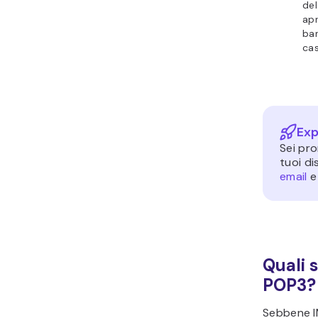
del
apr
ban
cas
Exp
Sei pro
tuoi di
email
e 
Quali s
POP3?
Sebbene I