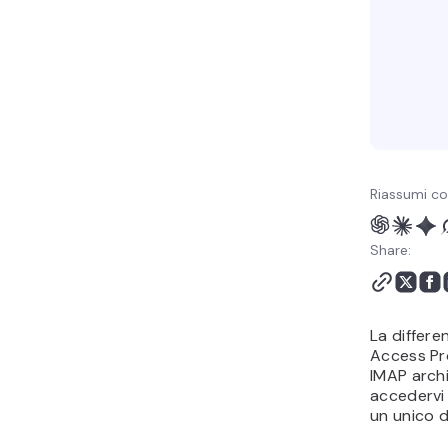
smart
Riassumi co
Share:
La differe
Access Pr
IMAP archi
accedervi 
un unico di