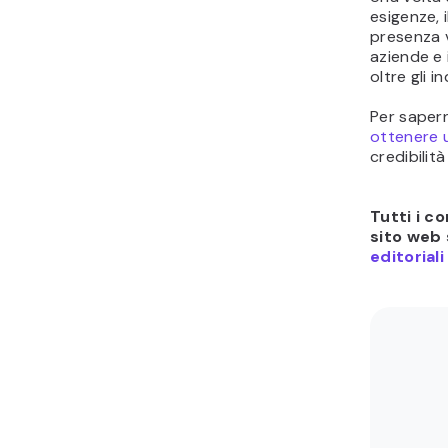
esigenze, 
presenza v
aziende e 
oltre gli i
Per sapern
ottenere u
credibilit
Tutti i c
sito web 
editoriali