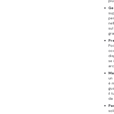
più
Ge
sup
per
nel
sul
gra
Pre
Poi
occ
dis
se 
arc
Ma
un 
è m
gua
il 
da 
Pa
sol