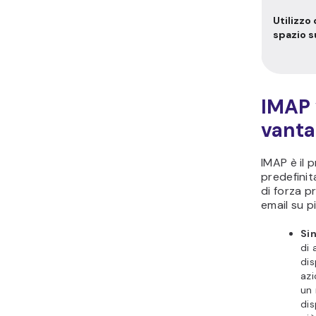
Utilizzo 
spazio s
IMAP 
vanta
IMAP è il p
predefinit
di forza pr
email su pi
Si
di 
dis
azi
un 
dis