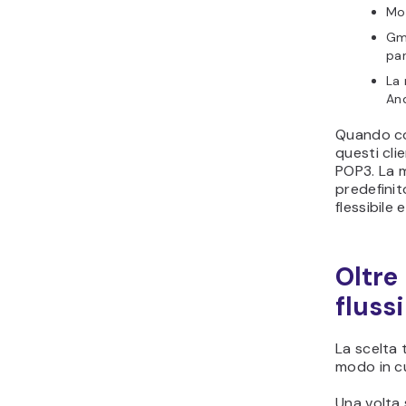
Moz
Gma
par
La 
An
Quando co
questi cli
POP3. La 
predefinit
flessibile
Oltre
fluss
La scelta 
modo in cu
Una volta 