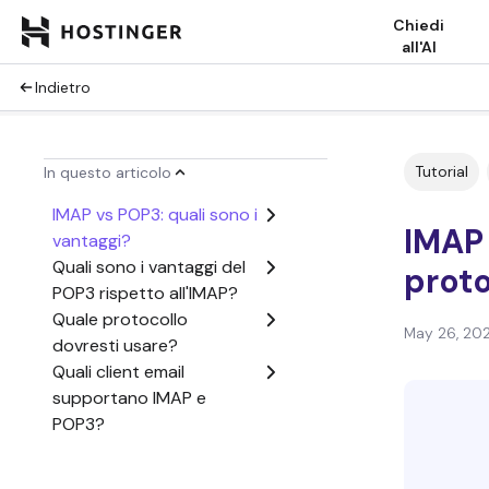
Chiedi
all'AI
Indietro
Tutorial
In questo articolo
IMAP vs POP3: quali sono i
IMAP 
vantaggi?
Quali sono i vantaggi del
proto
POP3 rispetto all'IMAP?
Quale protocollo
May 26, 20
dovresti usare?
Quali client email
supportano IMAP e
POP3?
Oltre IMAP e POP3: creare
flussi di lavoro email più