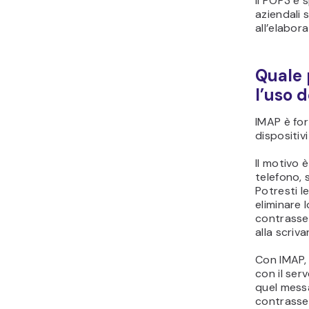
Il POP3 è 
aziendali 
all’elabora
Quale 
l’uso d
IMAP è for
dispositivi
Il motivo 
telefono, s
Potresti l
eliminare 
contrasseg
alla scriva
Con IMAP,
con il serv
quel messa
contrasse