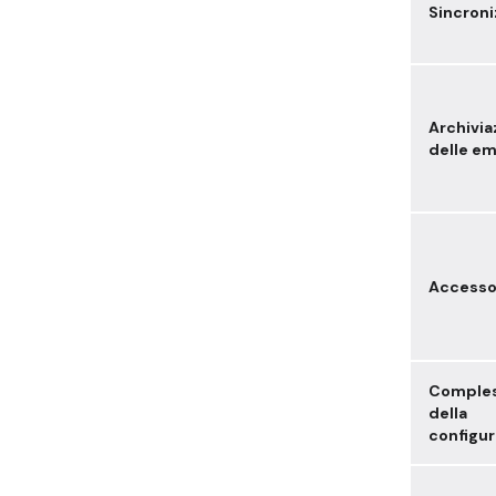
Sincroni
Archivia
delle em
Access
Comples
della
configu