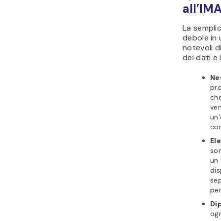
all’IM
La semplic
debole in
notevoli d
dei dati e
Ne
pro
che
ven
un
com
Ele
son
un 
dis
sep
pe
Di
ogn