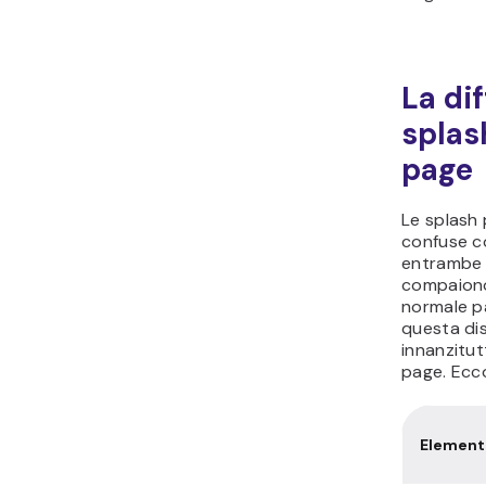
La di
splas
page
Le splash
confuse c
entrambe
compaiono
normale p
questa dis
innanzitut
page. Ecco
Element