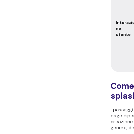
Interazi
ne
utente
Come 
splas
I passaggi
page dipe
creazione 
genere, è 