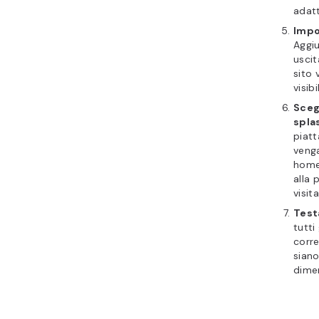
adatt
Impo
Aggiu
uscit
sito
visib
Sceg
spla
piat
veng
home
alla 
visit
Test
tutti
corre
siano
dimen