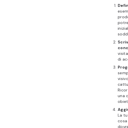
Defin
esem
prodo
potr
inizia
soddi
Scri
conc
visit
di ac
Proge
sempl
visiv
cattu
Ricor
una c
obiet
Aggi
La tu
cosa 
dovre