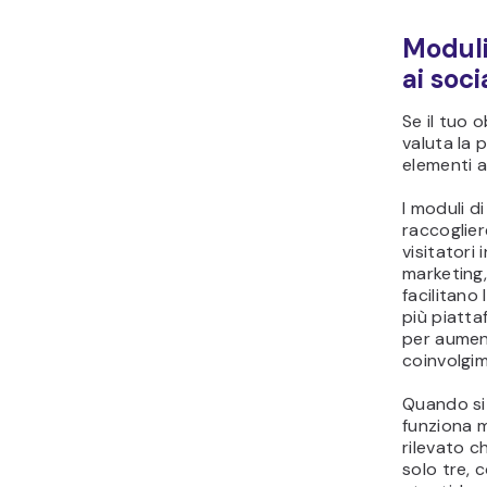
Moduli 
ai soc
Se il tuo 
valuta la 
elementi a
I moduli d
raccogliere
visitatori 
marketing,
facilitano
più piatta
per aument
coinvolgi
Quando si 
funziona m
rilevato c
solo tre, 