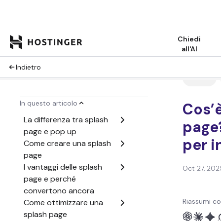
Chiedi
all'AI
Indietro
La differenza tra splash
page e landing page
La differenza tra splash
Tutorial
In questo articolo
page e homepage
La differenza tra splash
Cos’
page e pop up
Come creare una splash
page?
page
per i
I vantaggi delle splash
page e perché
convertono ancora
Oct 27, 202
Come ottimizzare una
splash page
Cosa rende una splash
Riassumi co
page efficace?