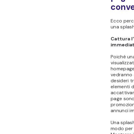
conve
Ecco perch
una splash
Cattura l
immedia
Poiché un
visualizza
homepage p
vedranno 
desideri 
elementi d
accattivan
page sono
promozioni
annunci im
Una splas
modo per 