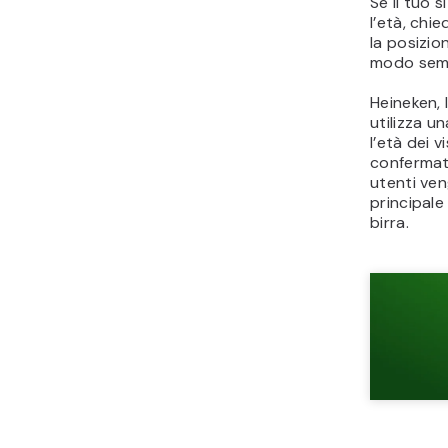
Se il tuo s
l’età, chi
la posizio
modo sempl
Heineken, 
utilizza u
l’età dei v
confermato
utenti ven
principale
birra.