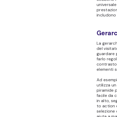
universale
prestazioni
includono
Gerarc
La gerarch
del visita
guardare p
farlo regol
contrasto 
elementi s
Ad esempio
utilizza u
piramide p
facile da 
in alto, se
to action 
selezione 
aiuta a ma