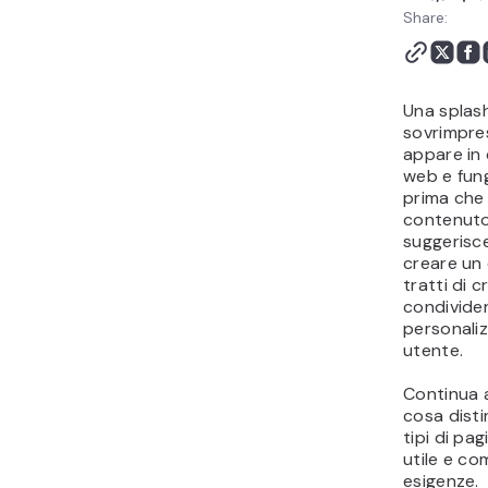
Cosa fare dopo aver
Share:
lanciato la tua splash
page
Una splas
sovrimpre
appare in 
web e fun
prima che 
contenuto 
suggerisce
creare un 
tratti di 
condivider
personaliz
utente.
Continua 
cosa disti
tipi di pa
utile e co
esigenze.