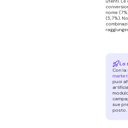
utenti. Le
conversio
nome (7%)
(5,7%). No
combinazi
raggiunger
Lo 
Con la
market
puoi af
artific
modulo 
campag
sue pre
posto.