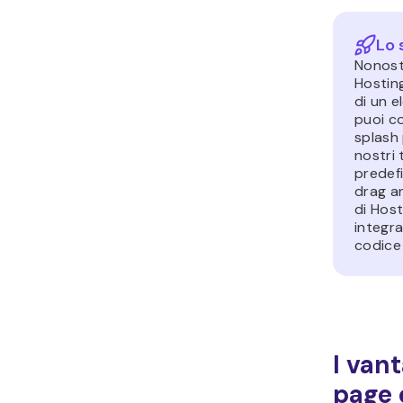
Lo 
Nonost
Hostin
di un 
puoi c
splash
nostri 
predefi
drag an
di Hos
integra
codice
I van
page 