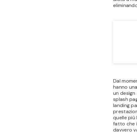
eliminando
Dal momen
hanno una 
un design 
splash pag
landing pa
prestazion
quelle più
fatto che i
davvero va