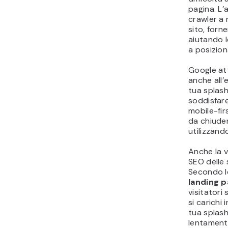
pagina. L’a
crawler a 
sito, forn
aiutando l
a posizion
Google at
anche all’
tua splash
soddisfare
mobile-firs
da chiuder
utilizzando
Anche la v
SEO delle 
Secondo l
landing 
visitatori
si carichi
tua splash
lentamente