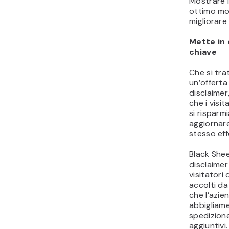
Mostrare i
ottimo mod
migliorare
Mette in 
chiave
Che si tra
un’offerta
disclaimer
che i visit
si rispar
aggiornare
stesso eff
Black Shee
disclaimer
visitatori
accolti d
che l’azie
abbigliame
spedizione
aggiuntivi.