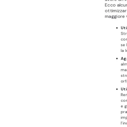
Ecco alcu
ottimizzar
maggiore v
Uti
Str
con
se 
la 
Agg
alm
man
str
orf
Uti
Ren
com
e g
pra
imp
l’i