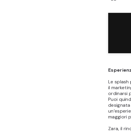
Esperien
Le splash
il marketi
ordinarsi 
Puoi quindi
designata 
un’esperi
maggiori p
Zara, il r