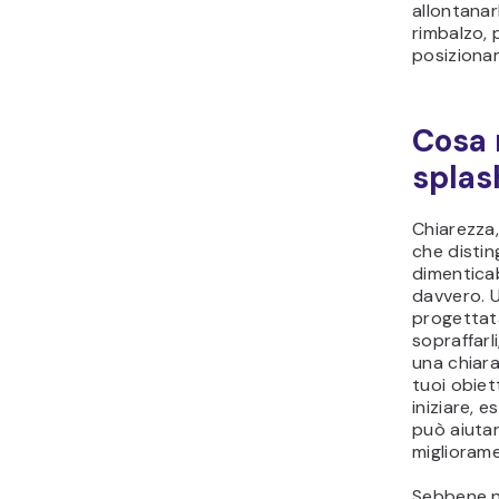
allontanar
rimbalzo, 
posizionam
Cosa 
splas
Chiarezza,
che disti
dimentica
davvero. 
progettata
sopraffarli
una chiara
tuoi obiet
iniziare, 
può aiutar
miglioram
Sebbene n