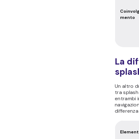
Coinvolg
mento
La di
splas
Un altro d
tra splas
entrambi 
navigazion
differenza 
Element