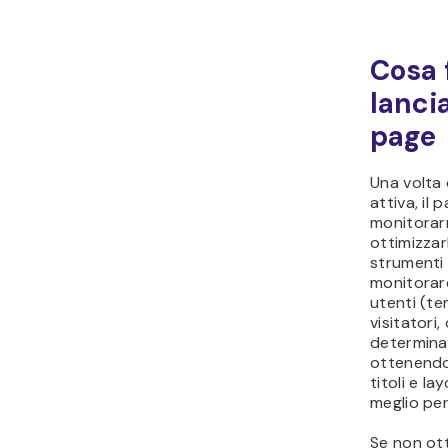
Cosa 
lanci
page
Una volta 
attiva, il
monitorarn
ottimizzar
strumenti
monitorar
utenti (t
visitatori,
determinar
ottenendo 
titoli e l
meglio per
Se non otti