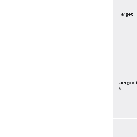
Target
Longevi
à