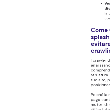
Ver
di
la 
cor
Come G
splash
evitar
crawli
I crawler 
analizzano
comprende
struttura.
tuo sito, p
posizionars
Poiché la 
page cont
motori di
difficoltà 