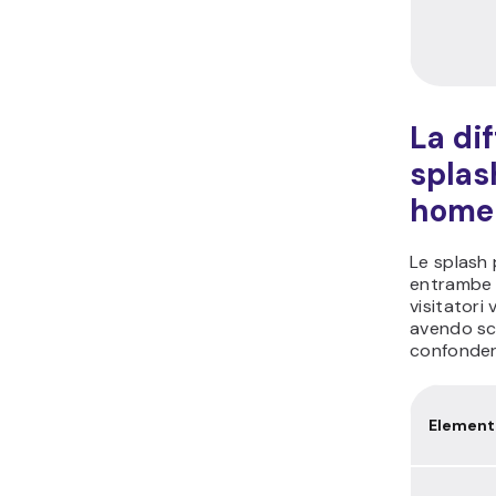
La di
splas
home
Le splash
entrambe t
visitatori
avendo sco
confonder
Element