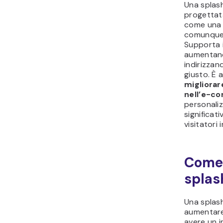
Una splas
progettat
come una 
comunque 
Supporta i
aumentand
indirizzand
giusto. È
migliorar
nell’e-c
personali
significat
visitatori i
Come 
splas
Una splas
aumentare
avere un i