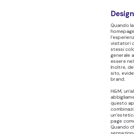
Design
Quando la 
homepage
l’esperien
visitatori 
stessi colo
generale a
essere nel
Inoltre, de
sito, evid
brand.
H&M, un’al
abbigliame
questo ap
combinazi
un’estetic
page come
Quando chi
sensazione