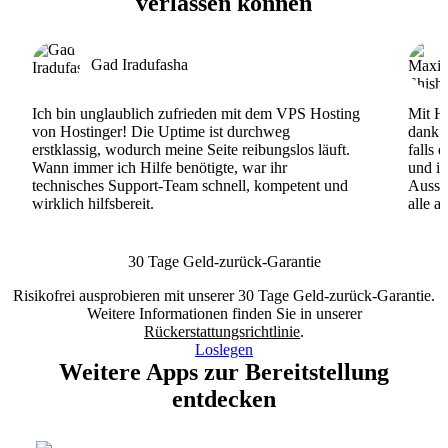
verlassen können
Gad Iradufasha
Ich bin unglaublich zufrieden mit dem VPS Hosting
Mit Ho
von Hostinger! Die Uptime ist durchweg
dank d
erstklassig, wodurch meine Seite reibungslos läuft.
falls 
Wann immer ich Hilfe benötigte, war ihr
und ih
technisches Support-Team schnell, kompetent und
Ausse
wirklich hilfsbereit.
alle a
30 Tage Geld-zurück-Garantie
Risikofrei ausprobieren mit unserer 30 Tage Geld-zurück-Garantie.
Weitere Informationen finden Sie in unserer
Rückerstattungsrichtlinie
.
Loslegen
Weitere Apps zur Bereitstellung
entdecken