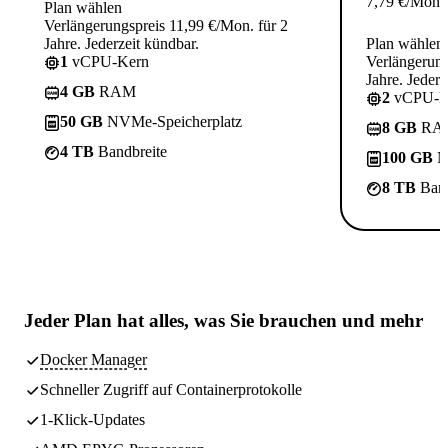
7,79
€
/Mon.
Plan wählen
Verlängerungspreis 11,99 €/Mon. für 2
Jahre. Jederzeit kündbar.
Plan wählen
1
vCPU-Kern
Verlängerung
Jahre. Jederz
4 GB
RAM
2
vCPU-K
50 GB
NVMe-Speicherplatz
8 GB
RA
4 TB
Bandbreite
100 GB
N
8 TB
Band
Jeder Plan hat
alles, was Sie brauchen
und mehr
Docker Manager
Schneller Zugriff auf Containerprotokolle
1-Klick-Updates