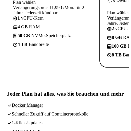
7,79
€
/Mon.
Plan wählen
Verlängerungspreis 11,99 €/Mon. für 2
Jahre. Jederzeit kündbar.
Plan wählen
1
vCPU-Kern
Verlängerung
Jahre. Jederz
4 GB
RAM
2
vCPU-K
50 GB
NVMe-Speicherplatz
8 GB
RA
4 TB
Bandbreite
100 GB
N
8 TB
Band
Jeder Plan hat
alles, was Sie brauchen
und mehr
Docker Manager
Schneller Zugriff auf Containerprotokolle
1-Klick-Updates