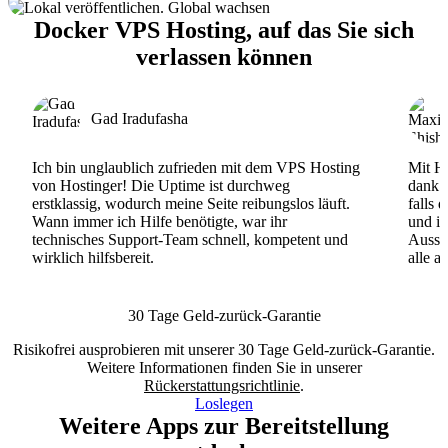
Docker VPS Hosting, auf das Sie sich
verlassen können
Gad Iradufasha
Ich bin unglaublich zufrieden mit dem VPS Hosting
Mit Ho
von Hostinger! Die Uptime ist durchweg
dank d
erstklassig, wodurch meine Seite reibungslos läuft.
falls 
Wann immer ich Hilfe benötigte, war ihr
und ih
technisches Support-Team schnell, kompetent und
Ausse
wirklich hilfsbereit.
alle a
30 Tage Geld-zurück-Garantie
Risikofrei ausprobieren mit unserer 30 Tage Geld-zurück-Garantie.
Weitere Informationen finden Sie in unserer
Rückerstattungsrichtlinie
.
Loslegen
Weitere Apps zur Bereitstellung