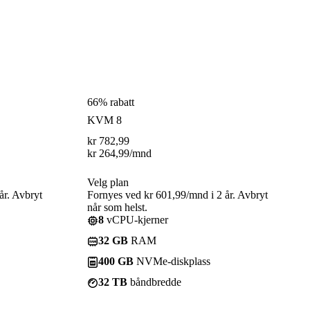
66% rabatt
KVM 8
kr
782,99
kr
264,99
/mnd
Velg plan
år. Avbryt
Fornyes ved kr 601,99/mnd i 2 år. Avbryt
når som helst.
8
vCPU-kjerner
32 GB
RAM
400 GB
NVMe-diskplass
32 TB
båndbredde