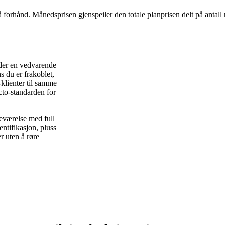
å forhånd. Månedsprisen gjenspeiler den totale planprisen delt på antall
der en vedvarende
 du er frakoblet,
C-klienter til samme
acto-standarden for
deværelse med full
ntifikasjon, pluss
r uten å røre