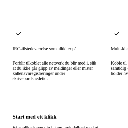
IRC-tilstedeværelse som alltid er på
Multi-kli
Forblir tilkoblet alle nettverk du blir med i, slik
Koble til
at du ikke går glipp av meldinger eller mister
samtidig 
kallenavnregistreringer under
holder hv
skrivebordsnedetid.
Start med ett klikk
Få applikasjonen din i gang umiddelbart med et