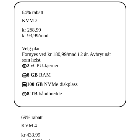
64% rabatt
KVM 2
kr
258,99
kr
93,99
/mnd
Velg plan
Fornyes ved kr 180,99/mnd i 2 år. Avbryt når
som helst.
2
vCPU-kjerner
8 GB
RAM
100 GB
NVMe-diskplass
8 TB
båndbredde
69% rabatt
KVM 4
kr
433,99