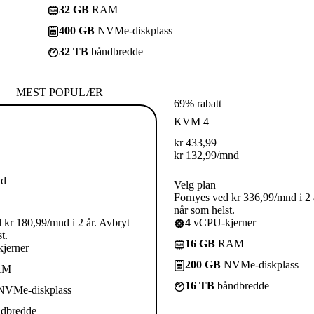
32 GB
RAM
400 GB
NVMe-diskplass
32 TB
båndbredde
MEST POPULÆR
69% rabatt
KVM 4
kr
433,99
kr
132,99
/mnd
nd
Velg plan
Fornyes ved kr 336,99/mnd i 2 
når som helst.
 kr 180,99/mnd i 2 år. Avbryt
4
vCPU-kjerner
t.
16 GB
RAM
jerner
200 GB
NVMe-diskplass
AM
16 TB
båndbredde
VMe-diskplass
dbredde