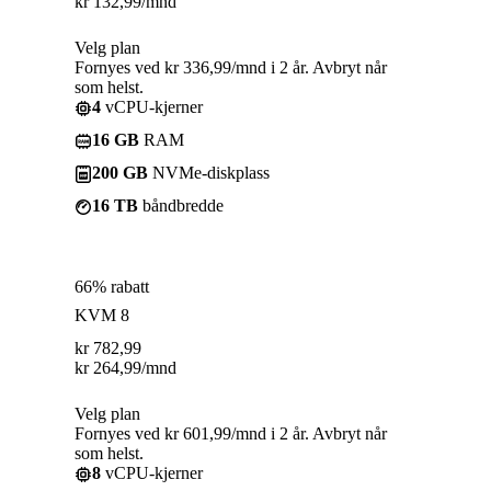
kr
132,99
/mnd
Velg plan
Fornyes ved kr 336,99/mnd i 2 år. Avbryt når
som helst.
4
vCPU-kjerner
16 GB
RAM
200 GB
NVMe-diskplass
16 TB
båndbredde
66% rabatt
KVM 8
kr
782,99
kr
264,99
/mnd
Velg plan
Fornyes ved kr 601,99/mnd i 2 år. Avbryt når
som helst.
8
vCPU-kjerner