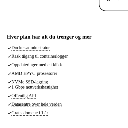
Hver plan har
alt du trenger
og mer
Docker-administrator
Rask tilgang til containerlogger
Oppdateringer med ett klikk
AMD EPYC-prosessorer
NVMe SSD-lagring
1 Gbps nettverkshastighet
Offentlig API
Datasentre
over hele verden
Gratis domene i 1 år