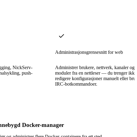
Administrasjonsgrensesnitt for web
gging, NickServ-
Administrer brukere, nettverk, kanaler og
analsykling, push-
moduler fra en nettleser — du trenger ikke
redigere konfigurasjoner manuelt eller bru
IRC-botkommandoer.
nnebygd Docker-manager
jør og administrer flere Docker-containere fra ett sted.