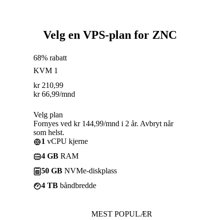
Velg en VPS-plan for ZNC
68% rabatt
KVM 1
kr
210,99
kr
66,99
/mnd
Velg plan
Fornyes ved kr 144,99/mnd i 2 år. Avbryt når
som helst.
1
vCPU kjerne
4 GB
RAM
50 GB
NVMe-diskplass
4 TB
båndbredde
MEST POPULÆR