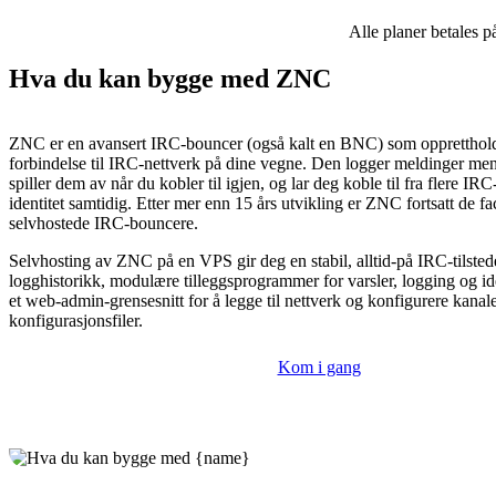
Alle planer betales p
Hva du kan bygge med ZNC
ZNC er en avansert IRC-bouncer (også kalt en BNC) som oppretthol
forbindelse til IRC-nettverk på dine vegne. Den logger meldinger mens
spiller dem av når du kobler til igjen, og lar deg koble til fra flere IR
identitet samtidig. Etter mer enn 15 års utvikling er ZNC fortsatt de f
selvhostede IRC-bouncere.
Selvhosting av ZNC på en VPS gir deg en stabil, alltid-på IRC-tilste
logghistorikk, modulære tilleggsprogrammer for varsler, logging og ide
et web-admin-grensesnitt for å legge til nettverk og konfigurere kanale
konfigurasjonsfiler.
Kom i gang