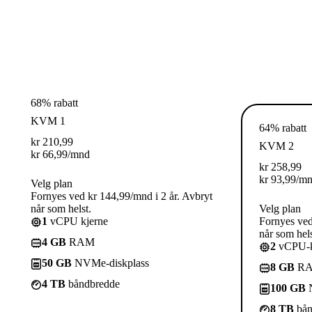
68% rabatt
KVM 1
64% rabatt
kr
210,99
KVM 2
kr
66,99
/mnd
kr
258,99
kr
93,99
/m
Velg plan
Fornyes ved kr 144,99/mnd i 2 år. Avbryt
når som helst.
Velg plan
1
vCPU kjerne
Fornyes ved
når som hels
4 GB
RAM
2
vCPU-k
50 GB
NVMe-diskplass
8 GB
R
4 TB
båndbredde
100 GB
N
8 TB
bån