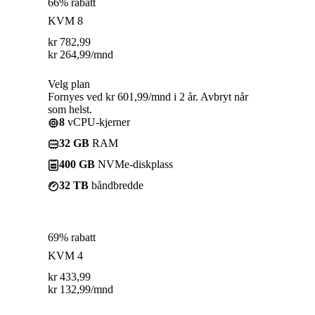
66% rabatt
KVM 8
kr
782,99
kr
264,99
/mnd
Velg plan
Fornyes ved kr 601,99/mnd i 2 år. Avbryt når
som helst.
8
vCPU-kjerner
32 GB
RAM
400 GB
NVMe-diskplass
32 TB
båndbredde
69% rabatt
KVM 4
kr
433,99
kr
132,99
/mnd