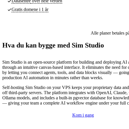
Datasentre
over hele verden
Gratis domene i 1 år
Alle planer betales p
Hva du kan bygge med Sim Studio
Sim Studio is an open-source platform for building and deploying AI
through an intuitive canvas-based interface. It eliminates the need fo
by letting you connect agents, tools, and data blocks visually — going
production AI automation in minutes rather than weeks.
Self-hosting Sim Studio on your VPS keeps your proprietary data and
off third-party servers. The platform integrates with OpenAI, Claude,
Ollama models, and includes a built-in pgvector database for knowled
— giving your team a complete AI workflow engine under your full c
Kom i gang