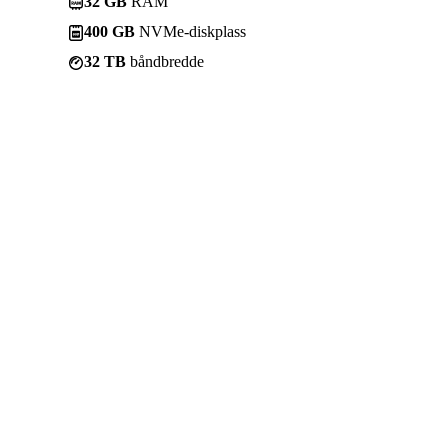
32 GB
RAM
400 GB
NVMe-diskplass
32 TB
båndbredde