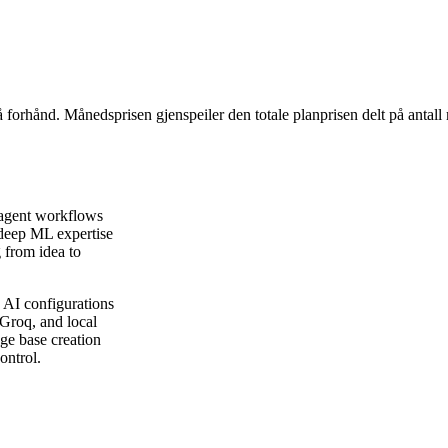
å forhånd. Månedsprisen gjenspeiler den totale planprisen delt på antall
 agent workflows
r deep ML expertise
 from idea to
 AI configurations
 Groq, and local
ge base creation
ontrol.