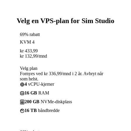
Velg en VPS-plan for Sim Studio
69% rabatt
KVM 4
kr
433,99
kr
132,99
/mnd
Velg plan
Fornyes ved kr 336,99/mnd i 2 år. Avbryt når
som helst.
4
vCPU-kjerner
16 GB
RAM
200 GB
NVMe-diskplass
16 TB
båndbredde