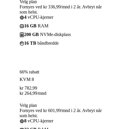
Velg plan
Fornyes ved kr 336,99/mnd i 2 år. Avbryt når
som helst.
4
vCPU-kjerner
16 GB
RAM
200 GB
NVMe-diskplass
16 TB
båndbredde
66% rabatt
KVM 8
kr
782,99
kr
264,99
/mnd
Velg plan
Fornyes ved kr 601,99/mnd i 2 år. Avbryt når
som helst.
8
vCPU-kjerner