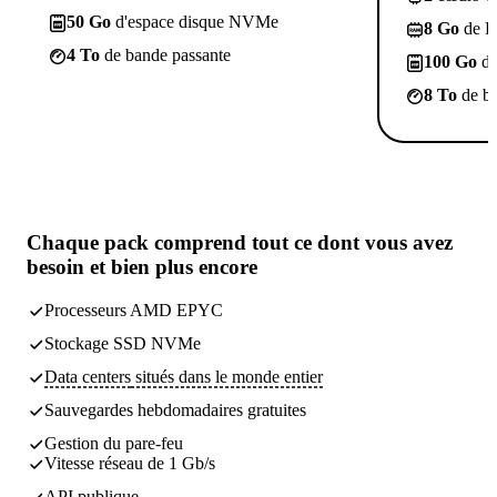
50 Go
d'espace disque NVMe
8 Go
de 
4 To
de bande passante
100 Go
d'
8 To
de ba
Chaque pack comprend
tout ce dont vous avez
besoin
et bien plus encore
Processeurs AMD EPYC
Stockage SSD NVMe
Data centers
situés dans le monde entier
Sauvegardes
hebdomadaires gratuites
Gestion du pare-feu
Vitesse réseau de 1 Gb/s
API publique