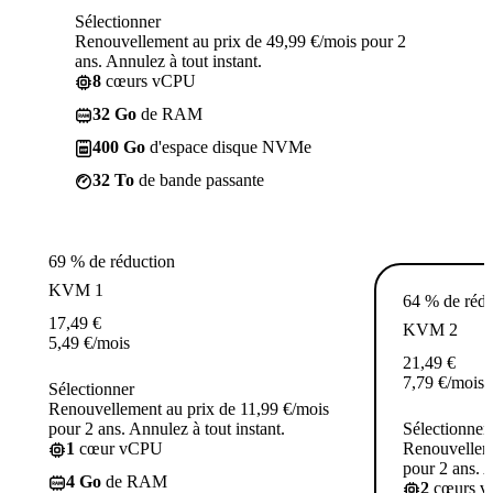
Sélectionner
Renouvellement au prix de 49,99 €/mois pour 2
ans. Annulez à tout instant.
8
cœurs vCPU
32 Go
de RAM
400 Go
d'espace disque NVMe
32 To
de bande passante
69 % de réduction
KVM 1
64 % de rédu
17,49
€
KVM 2
5,49
€
/mois
21,49
€
7,79
€
/mois
Sélectionner
Renouvellement au prix de 11,99 €/mois
pour 2 ans. Annulez à tout instant.
Sélectionner
1
cœur vCPU
Renouvelleme
pour 2 ans. A
4 Go
de RAM
2
cœurs 