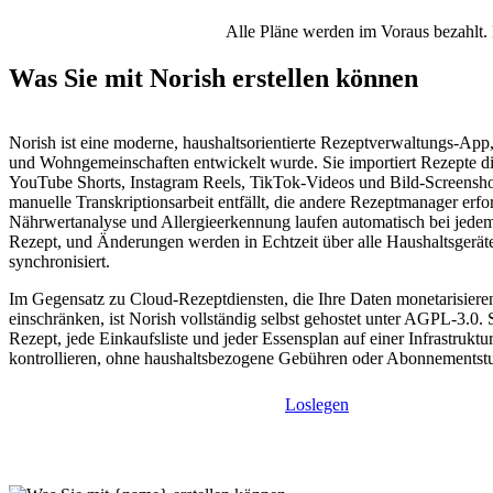
Alle Pläne werden im Voraus bezahlt. 
Was Sie mit Norish erstellen können
Norish ist eine moderne, haushaltsorientierte Rezeptverwaltungs-App,
und Wohngemeinschaften entwickelt wurde. Sie importiert Rezepte d
YouTube Shorts, Instagram Reels, TikTok-Videos und Bild-Screensho
manuelle Transkriptionsarbeit entfällt, die andere Rezeptmanager erfo
Nährwertanalyse und Allergieerkennung laufen automatisch bei jedem
Rezept, und Änderungen werden in Echtzeit über alle Haushaltsgerät
synchronisiert.
Im Gegensatz zu Cloud-Rezeptdiensten, die Ihre Daten monetarisiere
einschränken, ist Norish vollständig selbst gehostet unter AGPL-3.0. 
Rezept, jede Einkaufsliste und jeder Essensplan auf einer Infrastruktur
kontrollieren, ohne haushaltsbezogene Gebühren oder Abonnementstu
Loslegen