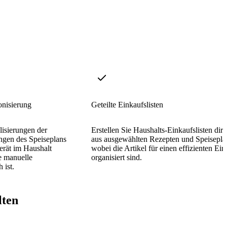
onisierung
Geteilte Einkaufslisten
isierungen der
Erstellen Sie Haushalts-Einkaufslisten dire
ngen des Speiseplans
aus ausgewählten Rezepten und Speiseplä
erät im Haushalt
wobei die Artikel für einen effizienten Ei
e manuelle
organisiert sind.
 ist.
lten