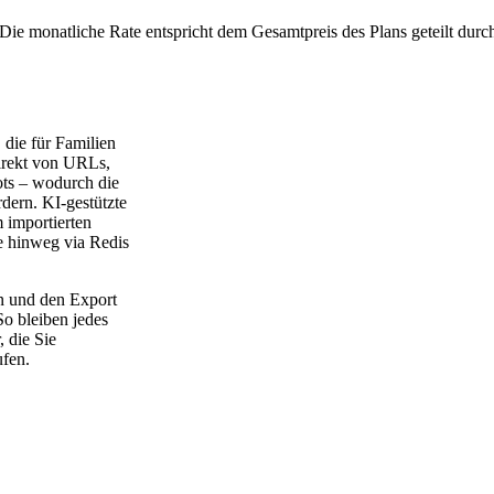
Die monatliche Rate entspricht dem Gesamtpreis des Plans geteilt durc
 die für Familien
irekt von URLs,
ts – wodurch die
rdern. KI-gestützte
 importierten
e hinweg via Redis
n und den Export
So bleiben jedes
, die Sie
fen.