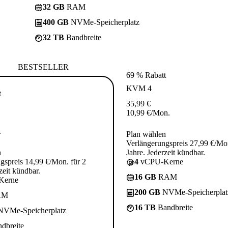
32 GB
RAM
400 GB
NVMe-Speicherplatz
32 TB
Bandbreite
BESTSELLER
69 % Rabatt
KVM 4
t
35,99
€
10,99
€
/Mon.
.
Plan wählen
Verlängerungspreis 27,99 €/Mon
n
Jahre. Jederzeit kündbar.
gspreis 14,99 €/Mon. für 2
4
vCPU-Kerne
zeit kündbar.
16 GB
RAM
Kerne
200 GB
NVMe-Speicherplat
AM
16 TB
Bandbreite
VMe-Speicherplatz
dbreite