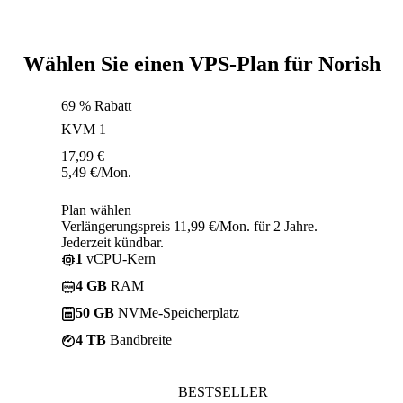
Wählen Sie einen VPS-Plan für Norish
69 % Rabatt
KVM 1
17,99
€
5,49
€
/Mon.
Plan wählen
Verlängerungspreis 11,99 €/Mon. für 2 Jahre.
Jederzeit kündbar.
1
vCPU-Kern
4 GB
RAM
50 GB
NVMe-Speicherplatz
4 TB
Bandbreite
BESTSELLER