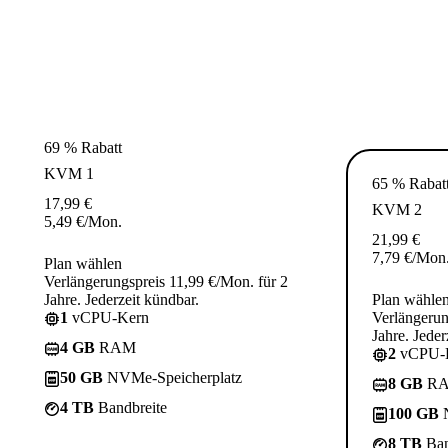
69 % Rabatt
KVM 1
65 % Rabat
17,99
€
KVM 2
5,49
€
/Mon.
21,99
€
7,79
€
/Mon
Plan wählen
Verlängerungspreis 11,99 €/Mon. für 2
Jahre. Jederzeit kündbar.
Plan wähle
1
vCPU-Kern
Verlängerun
Jahre. Jeder
4 GB
RAM
2
vCPU-
50 GB
NVMe-Speicherplatz
8 GB
R
4 TB
Bandbreite
100 GB
N
8 TB
Ban