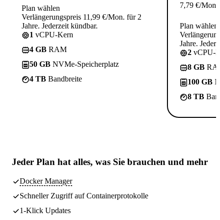
7,79
€
/Mon.
Plan wählen
Verlängerungspreis 11,99 €/Mon. für 2
Jahre. Jederzeit kündbar.
Plan wählen
1
vCPU-Kern
Verlängerung
Jahre. Jederz
4 GB
RAM
2
vCPU-K
50 GB
NVMe-Speicherplatz
8 GB
RA
4 TB
Bandbreite
100 GB
N
8 TB
Band
Jeder Plan hat
alles, was Sie brauchen
und mehr
Docker Manager
Schneller Zugriff auf Containerprotokolle
1-Klick Updates