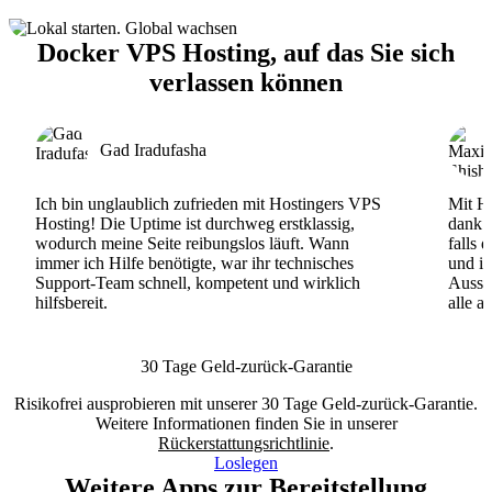
Docker VPS Hosting, auf das Sie sich
verlassen können
Gad Iradufasha
Ich bin unglaublich zufrieden mit Hostingers VPS
Mit Ho
Hosting! Die Uptime ist durchweg erstklassig,
dank d
wodurch meine Seite reibungslos läuft. Wann
falls 
immer ich Hilfe benötigte, war ihr technisches
und ih
Support-Team schnell, kompetent und wirklich
Ausse
hilfsbereit.
alle a
30 Tage Geld-zurück-Garantie
Risikofrei ausprobieren mit unserer 30 Tage Geld-zurück-Garantie.
Weitere Informationen finden Sie in unserer
Rückerstattungsrichtlinie
.
Loslegen
Weitere Apps zur Bereitstellung