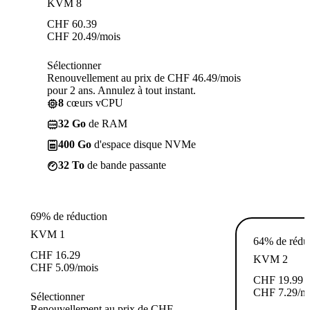
KVM 8
CHF
60.39
CHF
20.49
/mois
Sélectionner
Renouvellement au prix de CHF 46.49/mois
pour 2 ans. Annulez à tout instant.
8
cœurs vCPU
32 Go
de RAM
400 Go
d'espace disque NVMe
32 To
de bande passante
69% de réduction
KVM 1
64% de rédu
CHF
16.29
KVM 2
CHF
5.09
/mois
CHF
19.99
CHF
7.29
/m
Sélectionner
Renouvellement au prix de CHF