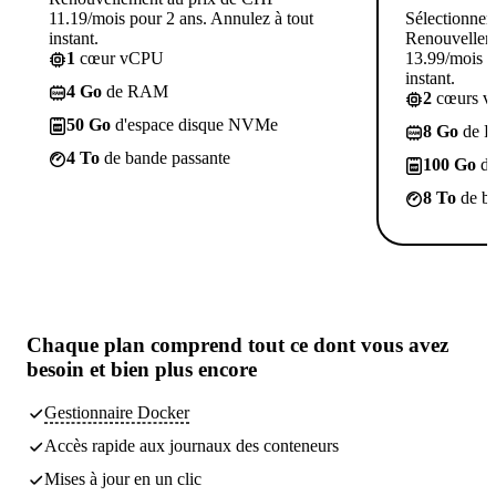
11.19/mois pour 2 ans. Annulez à tout
Sélectionner
instant.
Renouvellem
1
cœur vCPU
13.99/mois p
instant.
4 Go
de RAM
2
cœurs 
50 Go
d'espace disque NVMe
8 Go
de 
4 To
de bande passante
100 Go
d'
8 To
de ba
Chaque plan comprend
tout ce dont vous avez
besoin
et bien plus encore
Gestionnaire Docker
Accès rapide aux journaux des conteneurs
Mises à jour en un clic