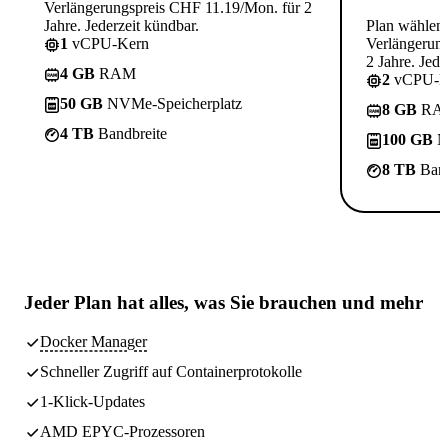
Verlängerungspreis CHF 11.19/Mon. für 2
Jahre. Jederzeit kündbar.
Plan wählen
1
vCPU-Kern
Verlängerun
2 Jahre. Jede
4 GB
RAM
2
vCPU-K
50 GB
NVMe-Speicherplatz
8 GB
RA
4 TB
Bandbreite
100 GB
N
8 TB
Band
Jeder Plan hat
alles, was Sie brauchen
und mehr
Docker Manager
Schneller Zugriff auf Containerprotokolle
1-Klick-Updates
AMD EPYC-Prozessoren