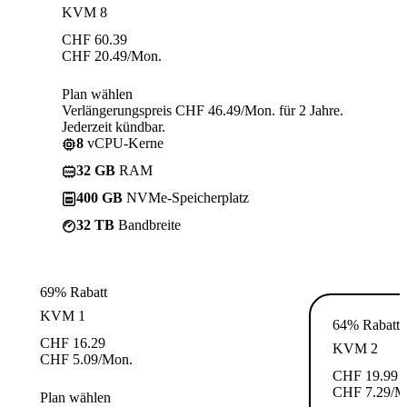
KVM 8
CHF
60.39
CHF
20.49
/Mon.
Plan wählen
Verlängerungspreis CHF 46.49/Mon. für 2 Jahre.
Jederzeit kündbar.
8
vCPU-Kerne
32 GB
RAM
400 GB
NVMe-Speicherplatz
32 TB
Bandbreite
69% Rabatt
KVM 1
64% Rabatt
CHF
16.29
KVM 2
CHF
5.09
/Mon.
CHF
19.99
CHF
7.29
/M
Plan wählen